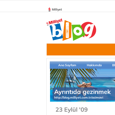
Milliyet
Ana Sayfam
Hakkımda
B
Ayrıntıda gezinmek
http://blog.milliyet.com.tr/asimavi
23 Eylül '09