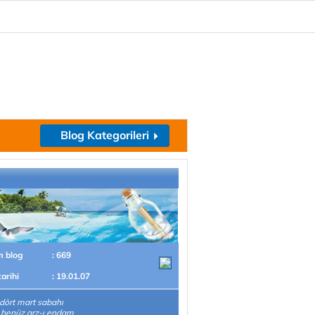
Blog Kategorileri
m blog
: 669
tarihi
: 19.01.07
 dört mart sabahı
 henüz arz-ı endam