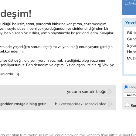
ederke
deşim!
Yazd
üğü belirsiz, satırı, paragrafı birbirine karıştıran, çözemediğim,
eni sayfa düzeni beni çok yorduğundan ve sinirlendirdiğinden bir
Günc
ı hepinizden özür diler, yazın hayatınızda başarılar dilerim. Saygılar
Günd
Siyas
yesinde yaşadığım sorunu aştığımı ve yeni bloğumun yayına girdiğini
teşekkür ederim.
Habe
Müzi
 ise üst değil, alt, yani yorum yazmak istediğiniz blog yazarının
biliyorsunuz. Ben denedim ve aştım. Siz de aşabilirsiniz. :)) Vaki ye
alarda... ))
Blo
yazarın sonraki bloğu
goriden rastgele blog getir
bu kategorideki sonraki blog
Sad
a yer alan tüm metin, resim ve içeriğin hakları milliyet.com.tr'ye aittir. Milliyet Blog