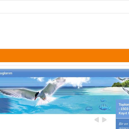
loglarım
Topla
: 1503
Kayıt 
Bir on
güneş