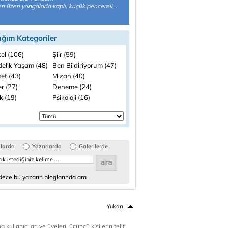
n üzeri yongalarla kaplı, küçük pencereli, ..
ığım Kategoriler
el (106)
Şiir (59)
elik Yaşam (48)
Ben Bildiriyorum (47)
et (43)
Mizah (40)
r (27)
Deneme (24)
k (19)
Psikoloji (16)
glarda
Yazarlarda
Galerilerde
ece bu yazarın bloglarında ara
Yukarı
 kullanıcıları ve üyeleri, üçüncü kişilerin telif