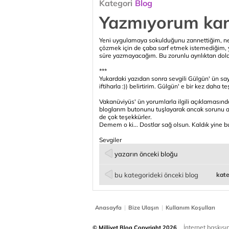
Kategori
Blog
Yazmıyorum kar
Yeni uygulamaya sokulduğunu zannettiğim, ne id
çözmek için de çaba sarf etmek istemediğim, y
süre yazmayacağım. Bu zorunlu ayrılıktan dolay
***
Yukardaki yazıdan sonra sevgili Gülgün' ün sa
iftiharla :)) belirtirim. Gülgün' e bir kez daha 
Vakanüviyüs' ün yorumlarla ilgili açıklamasında
bloglarım butonunu tuşlayarak ancak sorunu aşa
de çok teşekkürler.
Demem o ki... Dostlar sağ olsun. Kaldık yine bur
Sevgiler
yazarın önceki bloğu
bu kategorideki önceki blog
kate
|
|
Anasayfa
Bize Ulaşın
Kullanım Koşulları
İnternet baskısınd
© Milliyet Blog Copyright 2026