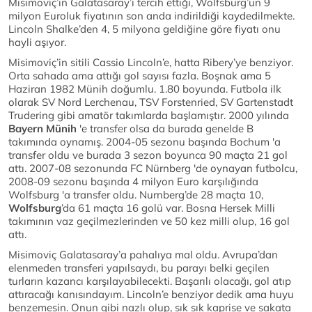
Misimoviç’in Galatasaray’ı tercih ettiği, Wolfsburg’un 9
milyon Euroluk fiyatının son anda indirildiği kaydedilmekte.
Lincoln Shalke’den 4, 5 milyona geldiğine göre fiyatı onu
hayli aşıyor.
Misimoviç’in sitili Cassio Lincoln’e, hatta Ribery’ye benziyor.
Orta sahada ama attığı gol sayısı fazla. Boşnak ama 5
Haziran 1982 Münih doğumlu. 1.80 boyunda. Futbola ilk
olarak SV Nord Lerchenau, TSV Forstenried, SV Gartenstadt
Trudering gibi amatör takımlarda başlamıştır. 2000 yılında
Bayern Münih
'e transfer olsa da burada genelde B
takımında oynamış. 2004-05 sezonu başında Bochum 'a
transfer oldu ve burada 3 sezon boyunca 90 maçta 21 gol
attı. 2007-08 sezonunda FC Nürnberg 'de oynayan futbolcu,
2008-09 sezonu başında 4 milyon Euro karşılığında
Wolfsburg 'a transfer oldu. Nurnberg’de 28 maçta 10,
Wolfsburg
’da 61 maçta 16 golü var. Bosna Hersek Milli
takımının vaz geçilmezlerinden ve 50 kez milli olup, 16 gol
attı.
Misimoviç Galatasaray’a pahalıya mal oldu. Avrupa’dan
elenmeden transferi yapılsaydı, bu parayı belki geçilen
turların kazancı karşılayabilecekti. Başarılı olacağı, gol atıp
attıracağı kanısındayım. Lincoln’e benziyor dedik ama huyu
benzemesin. Onun gibi nazlı olup, sık sık kaprise ve sakata