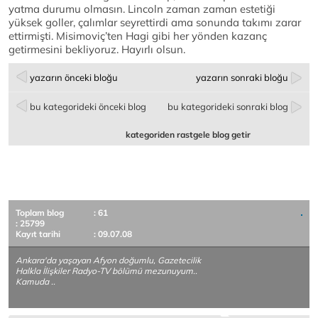
yatma durumu olmasın. Lincoln zaman zaman estetiği
yüksek goller, çalımlar seyrettirdi ama sonunda takımı zarar
ettirmişti. Misimoviç’ten Hagi gibi her yönden kazanç
getirmesini bekliyoruz. Hayırlı olsun.
yazarın önceki bloğu
yazarın sonraki bloğu
bu kategorideki önceki blog
bu kategorideki sonraki blog
kategoriden rastgele blog getir
Toplam blog
: 61
: 25799
Kayıt tarihi
: 09.07.08
Ankara'da yaşayan Afyon doğumlu, Gazetecilik
Halkla İlişkiler Radyo-TV bölümü mezunuyum..
Kamuda ..