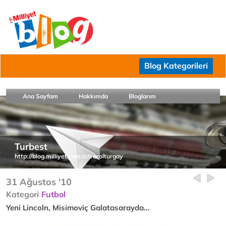
Blog Kategorileri
Ana Sayfam
Hakkımda
Bloglarım
Turbest
http://blog.milliyet.com.tr/varolturgay
31 Ağustos '10
Kategori
Futbol
Yeni Lincoln, Misimoviç Galatasarayda...