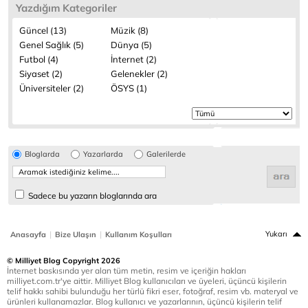
Yazdığım Kategoriler
Güncel (13)
Müzik (8)
Genel Sağlık (5)
Dünya (5)
Futbol (4)
İnternet (2)
Siyaset (2)
Gelenekler (2)
Üniversiteler (2)
ÖSYS (1)
Bloglarda
Yazarlarda
Galerilerde
Sadece bu yazarın bloglarında ara
|
|
Yukarı
Anasayfa
Bize Ulaşın
Kullanım Koşulları
© Milliyet Blog Copyright 2026
İnternet baskısında yer alan tüm metin, resim ve içeriğin hakları
milliyet.com.tr'ye aittir. Milliyet Blog kullanıcıları ve üyeleri, üçüncü kişilerin
telif hakkı sahibi bulunduğu her türlü fikri eser, fotoğraf, resim vb. materyal ve
ürünleri kullanamazlar. Blog kullanıcı ve yazarlarının, üçüncü kişilerin telif