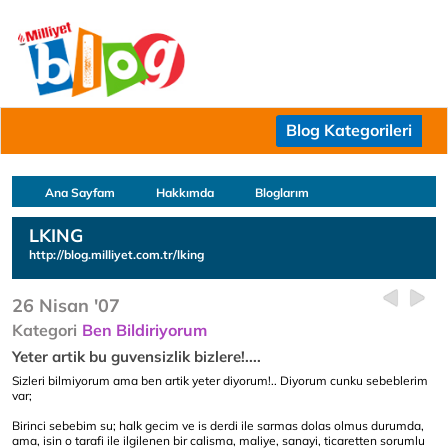
Blog Kategorileri
Ana Sayfam
Hakkımda
Bloglarım
LKING
http://blog.milliyet.com.tr/lking
26 Nisan '07
Kategori
Ben Bildiriyorum
Yeter artik bu guvensizlik bizlere!....
Sizleri bilmiyorum ama ben artik yeter diyorum!.. Diyorum cunku sebeblerim
var;
Birinci sebebim su; halk gecim ve is derdi ile sarmas dolas olmus durumda,
ama, isin o tarafi ile ilgilenen bir calisma, maliye, sanayi, ticaretten sorumlu