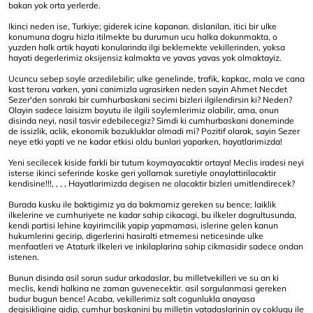
bakan yok orta yerlerde.
Ikinci neden ise, Turkiye; giderek icine kapanan. dislanilan, itici bir ulke
konumuna dogru hizla itilmekte bu durumun ucu halka dokunmakta, o
yuzden halk artik hayati konularinda ilgi beklemekte vekillerinden, yoksa
hayati degerlerimiz oksijensiz kalmakta ve yavas yavas yok olmaktayiz.
Ucuncu sebep soyle arzedilebilir; ulke genelinde, trafik, kapkac, mala ve cana
kast teroru varken, yani canimizla ugrasirken neden sayin Ahmet Necdet
Sezer'den sonraki bir cumhurbaskani secimi bizleri ilgilendirsin ki? Neden?
Olayin sadece laisizm boyutu ile ilgili soylemlerimiz olabilir, ama, onun
disinda neyi, nasil tasvir edebilecegiz? Simdi ki cumhurbaskani doneminde
de issizlik, aclik, ekonomik bozukluklar olmadi mi? Pozitif olarak, sayin Sezer
neye etki yapti ve ne kadar etkisi oldu bunlari yaparken, hayatlarimizda!
Yeni secilecek kiside farkli bir tutum koymayacaktir ortaya! Meclis iradesi neyi
isterse ikinci seferinde koske geri yollamak suretiyle onaylattirilacaktir
kendisine!!!, , , , Hayatlarimizda degisen ne olacaktir bizleri umitlendirecek?
Burada kusku ile baktigimiz ya da bakmamiz gereken su bence; laiklik
ilkelerine ve cumhuriyete ne kadar sahip cikacagi, bu ilkeler dogrultusunda,
kendi partisi lehine kayirimcilik yapip yapmamasi, islerine gelen kanun
hukumlerini gecirip, digerlerini hasiralti etmemesi neticesinde ulke
menfaatleri ve Ataturk ilkeleri ve inkilaplarina sahip cikmasidir sadece ondan
istenen.
Bunun disinda asil sorun sudur arkadaslar, bu milletvekilleri ve su an ki
meclis, kendi halkina ne zaman guvenecektir. asil sorgulanmasi gereken
budur bugun bence! Acaba, vekillerimiz salt cogunlukla anayasa
degisikligine gidip, cumhur baskanini bu milletin vatadaslarinin oy coklugu ile