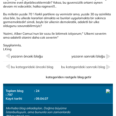
secimine evet diyebileceklermidir? Yoksa, bu guvensizlik ortami aynen
devam mi edecektir, halka ragmen!!!..
Bu milletin yuzde 70 'i farkli partilere oy vermistir ama, yuzde 30 oy azinlikta
olsa bile, bu ulkede kararlari almakta ve bunlari uygulamakta bir sakinca
gormemektedir! simdi, boyle bir ulkenin demokratik, adaletli bir ulke
oldugunu savunabilirmiyiz?
Yazimi, Alber Camus'nun bir sozu ile bitirmek istiyorum;" Ulkemi severim
ama adaletli olanini daha cok severim"
Saygilarimla,
LKing
yazarın önceki bloğu
yazarın sonraki bloğu
bu kategorideki önceki blog
bu kategorideki sonraki blog
kategoriden rastgele blog getir
Toplam blog
: 24
: 797
Kayıt tarihi
: 09.04.07
Merhaba blog arkadaşları, Doğma büyüme
İstanbulluyum, ama bununla son zamanlarda
iftihar etmek zor..