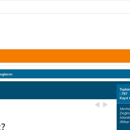
loglarım
Topla
: 797
Kayıt 
Merhab
Doğm
İstan
iftihar
k?