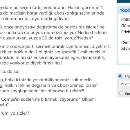
doydum bu seçim tartışmalarından. Halkın gücünün 1
Yazd
a da meclisin karar verdiği, c.baskanlığı seçimlerinde
ir aldatmacadır, uyutmadır gidiyor!
Kültü
Günc
ilk once anayasayi degistirmekle baslasiniz islere? ne
Edeb
imiz? halkdan da buyuk olamazsiniz ya? Neden bizlerin
ri dusunurken, yuzde 30 da takiliyoruz?Neden?
Resi
iniz sadece parti secmek olarak size taninsa, diyelim 1
İstan
killeri hakkin da 1 bilginiz, ve spesifik 1 milletvekilini
.baskanini da sizler secemiyorsaniz eger, demokratik,
lkede yasiyoruz diyebilirmisiniz?
, o, da su;
Blo
, halki icinizde yasatabiliyorsaniz, salt meclis
i halkin lehine degistirin ve c.baskanimizi bizler
 buna saygi gosterin! hic olmazsa bu defa!!!..
Sad
Camus'in sozleri ile bitirmek istiyorum; " Ulkemi
zla".
rum, ya sizler?