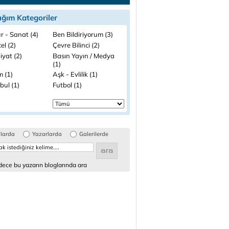
ığım Kategoriler
r - Sanat (4)
Ben Bildiriyorum (3)
el (2)
Çevre Bilinci (2)
iyat (2)
Basın Yayın / Medya
(1)
m (1)
Aşk - Evlilik (1)
bul (1)
Futbol (1)
glarda
Yazarlarda
Galerilerde
ece bu yazarın bloglarında ara