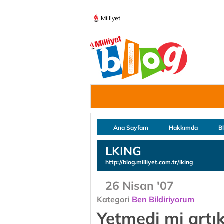
Milliyet
Ana Sayfam
Hakkımda
B
LKING
http://blog.milliyet.com.tr/lking
26 Nisan '07
Kategori
Ben Bildiriyorum
Yetmedi mi artı