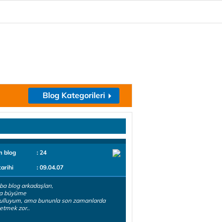
Blog Kategorileri
m blog
: 24
tarihi
: 09.04.07
a blog arkadaşları,
a büyüme
bulluyum, ama bununla son zamanlarda
 etmek zor..