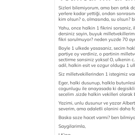
Sizleri bilemiyorum, ama ben artık 
yerlere kadar yettiği, ondan sonrasın
kim olsun? o, olmasında, su olsun? b
Yahu, once halkin 1 fikrini sorsaniz, 
dersiniz sayin, buyuk milletvekiller
fikri sorulmuyor? neden yuzde 70 ay
Boyle 1 ulkede yasasaniz, secim hakk
partiye oy verdiniz, o partinin milletve
sectirme sansiniz yoksa! O, ulkenin c
adil, halkin esit ve ozgur oldugu 1 u
Siz milletvekillerinden 1 istegimiz var
Eger, halki dusunup, halkla butunlesip
cogunlugu ile anayasada ki degisiklig
secelim .sizde halkin vekilleri olarak
Yazimi, unlu dusunur ve yazar Albert 
severim, ama adaletli olanini daha fa
Baska soze hacet varmi? ben bilmiyo
Saygilarimla,
LKing