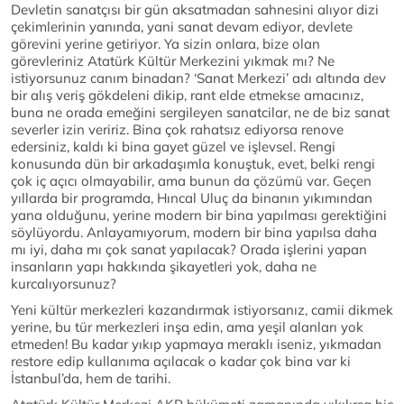
Devletin sanatçısı bir gün aksatmadan sahnesini alıyor dizi
çekimlerinin yanında, yani sanat devam ediyor, devlete
görevini yerine getiriyor. Ya sizin onlara, bize olan
görevleriniz Atatürk Kültür Merkezini yıkmak mı? Ne
istiyorsunuz canım binadan? ‘Sanat Merkezi’ adı altında dev
bir alış veriş gökdeleni dikip, rant elde etmekse amacınız,
buna ne orada emeğini sergileyen sanatcilar, ne de biz sanat
severler izin veririz. Bina çok rahatsız ediyorsa renove
edersiniz, kaldı ki bina gayet güzel ve işlevsel. Rengi
konusunda dün bir arkadaşımla konuştuk, evet, belki rengi
çok iç açıcı olmayabilir, ama bunun da çözümü var. Geçen
yıllarda bir programda, Hıncal Uluç da binanın yıkımından
yana olduğunu, yerine modern bir bina yapılması gerektiğini
söylüyordu. Anlayamıyorum, modern bir bina yapılsa daha
mı iyi, daha mı çok sanat yapılacak? Orada işlerini yapan
insanların yapı hakkında şikayetleri yok, daha ne
kurcalıyorsunuz?
Yeni kültür merkezleri kazandırmak istiyorsanız, camii dikmek
yerine, bu tür merkezleri inşa edin, ama yeşil alanları yok
etmeden! Bu kadar yıkıp yapmaya meraklı iseniz, yıkmadan
restore edip kullanıma açılacak o kadar çok bina var ki
İstanbul’da, hem de tarihi.