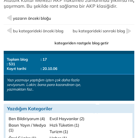
Atatürk Kültür Merkezi AKP hükümeti zamanında yıkılırsa hiç
şaşırmam. Bu şekilde rant sağlama bir AKP klasiğidir.
yazarın önceki bloğu
bu kategorideki önceki blog
bu kategorideki sonraki blog
kategoriden rastgele blog getir
Toplam blog
: 17
: 531
Kayıt tarihi
: 20.10.06
Yazı yazmayı yaptığım işten çok daha fazla
seviyorum. Lakin; bana para kazandıran işe,
yazmaktan faz..
Yazdığım Kategoriler
Ben Bildiriyorum (4)
Evcil Hayvanlar (2)
Basın Yayın / Medya
Hızlı Tüketim (1)
(1)
Turizm (1)