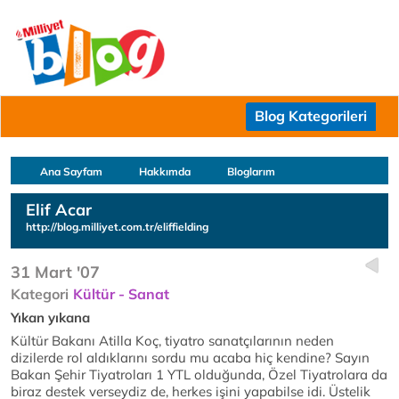
Blog Kategorileri
Ana Sayfam
Hakkımda
Bloglarım
Elif Acar
http://blog.milliyet.com.tr/eliffielding
31 Mart '07
Kategori
Kültür - Sanat
Yıkan yıkana
Kültür Bakanı Atilla Koç, tiyatro sanatçılarının neden
dizilerde rol aldıklarını sordu mu acaba hiç kendine? Sayın
Bakan Şehir Tiyatroları 1 YTL olduğunda, Özel Tiyatrolara da
biraz destek verseydiz de, herkes işini yapabilse idi. Üstelik