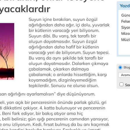
yacaklardır
Yazd
Günd
Suyun içine bırakılan, suyun özgül
Felse
ağırlığından daha ağır, içi dolu, yuvarlak
Siyas
bir kütlenin varacağı yeri biliyorum.
Miza
Suyun dibi. Bu varış, tek taraflı bir
Müzi
oluşun dayatmasıdır. Suyun özgül
ağırlığından daha hafif bir kütlenin
varacağı yeri de biliyorum. Suyun tepesi.
Bu varış da aynı şekilde tek taraflı bir
oluşun dayatmasıdır. Dalarken çıkmaya
Blo
çabalamak, çıkarken dalmaya
çabalamak; o anlarda hissettiğim, karşı
koyamadığım, dizginleyemediğim
tepkilerdir. Sonucu ne olursa olsun.
Sad
rsan ağırlığını ayarlamalısın” diye düşünüyorum.
li, yarı açık bir penceresinin önünde parlak gözlü, gri
edi dikkatimi çekiyor. 4. katta bulunuyor ve pencerenin
Beni fark ediyor, bir bakış atıyor ama hiç
belli belirsiz; gün ışığı pencerenin camından yansıyor,
e onu izliyorum. Kedi, fırsat bulmuş da bu anı kaçırmak
den kendini boşluğa bırakıyor. Şaşkınlık ve ürperti