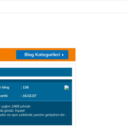
Blog Kategorileri
m blog
: 136
tarihi
: 16.02.07
ışığını 1968 yılında
da gördü. İnşaat
isi ve aynı sektörde yazılım geliştiren bir ..