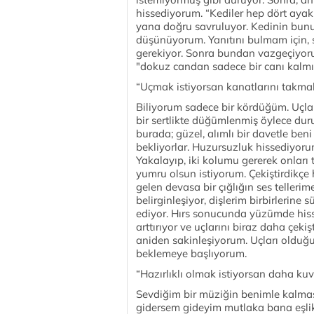
hissediyorum. “Kediler hep dört aya
yana doğru savruluyor. Kedinin bunu
düşünüyorum. Yanıtını bulmam için, 
gerekiyor. Sonra bundan vazgeçiyorum
"dokuz candan sadece bir canı kalmı
“Uçmak istiyorsan kanatlarını takma
Biliyorum sadece bir kördüğüm. Uçlar
bir sertlikte düğümlenmiş öylece duruy
burada; güzel, alımlı bir davetle beni
bekliyorlar. Huzursuzluk hissediyoru
Yakalayıp, iki kolumu gererek onları
yumru olsun istiyorum. Çekiştirdikçe 
gelen devasa bir çığlığın ses telleri
belirginleşiyor, dişlerim birbirlerine sü
ediyor. Hırs sonucunda yüzümde hiss
arttırıyor ve uçlarını biraz daha çek
aniden sakinleşiyorum. Uçları olduğu
beklemeye başlıyorum.
“Hazırlıklı olmak istiyorsan daha ku
Sevdiğim bir müziğin benimle kalmas
gidersem gideyim mutlaka bana eşlik