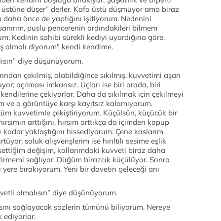
k üstüne düşer” derler. Kafa üstü düşmüyor ama biraz
 daha önce de yaptığını işitiyorum. Nedenini
sanırım, puslu pencerenin ardındakileri bilmem
. Kedinin sahibi sürekli kediyi uyardığına göre,
ş olmalı diyorum" kendi kendime.
lısın” diye düşünüyorum.
ından çekilmiş, olabildiğince sıkılmış, kuvvetimi aşan
or; açılması imkansız. Uçları ise biri orada, biri
 kendilerine çekiyorlar. Daha da sıkılmak için çekilmeyi
m ve o görüntüye karşı kayıtsız kalamıyorum.
 tüm kuvvetimle çekiştiriyorum. Küçülsün, küçücük bir
hırsımın arttığını, hırsım arttıkça da içimden kopup
me kadar yaklaştığını hissediyorum. Çene kaslarım
rtüyor, soluk alışverişlerim ise hırıltılı sesime eşlik
ettiğim değişim, kollarımdaki kuvveti biraz daha
iştirmemi sağlıyor. Düğüm birazcık küçülüyor. Sonra
 yere bırakıyorum. Yeni bir davetin geleceği anı
vvetli olmalısın” diye düşünüyorum.
ını sağlayacak sözlerin tümünü biliyorum. Nereye
 ediyorlar.