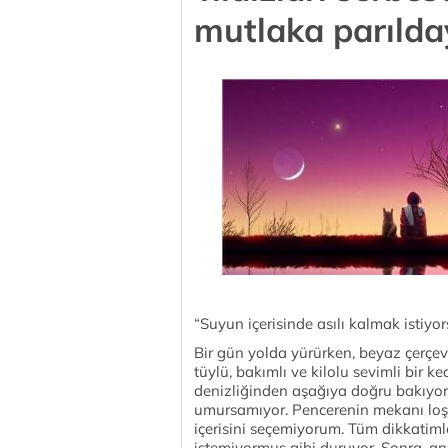
mutlaka parılda
“Suyun içerisinde asılı kalmak istiyo
Bir gün yolda yürürken, beyaz çerçeve
tüylü, bakımlı ve kilolu sevimli bir k
denizliğinden aşağıya doğru bakıyor. 
umursamıyor. Pencerenin mekanı loş, 
içerisini seçemiyorum. Tüm dikkatiml
istemiyormuş gibi duruyor. Sonra, ani