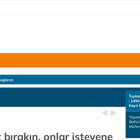
loglarım
Topla
: 1494
Kayıt 
Yaşam 
Bafra’
Mühend
t bırakın, onlar isteyene