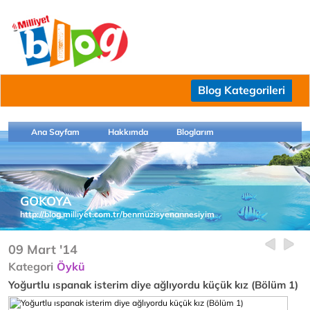
Blog Kategorileri
Ana Sayfam
Hakkımda
Bloglarım
GOKOYA
http://blog.milliyet.com.tr/benmuzisyenannesiyim
09 Mart '14
Kategori
Öykü
Yoğurtlu ıspanak isterim diye ağlıyordu küçük kız (Bölüm 1)