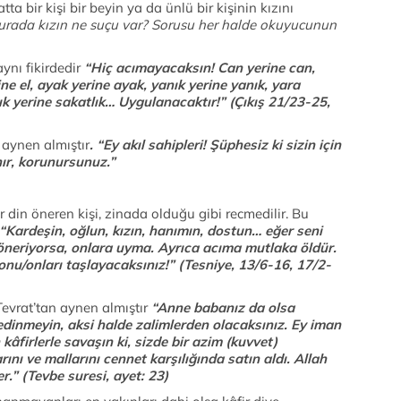
tta bir kişi bir beyin ya da ünlü bir kişinin kızını
urada kızın ne suçu var? Sorusu her halde okuyucunun
ynı fikirdedir
“Hiç acımayacaksın! Can yerine can,
rine el, ayak yerine ayak, yanık yerine yanık, yara
lık yerine sakatlık… Uygulanacaktır!” (Çıkış 21/23-25,
 aynen almıştır
. “Ey akıl sahipleri! Şüphesiz ki sizin için
nır, korunursunuz.”
r din öneren kişi, zinada olduğu gibi recmedilir. Bu
 “Kardeşin, oğlun, kızın, hanımın, dostun… eğer seni
 öneriyorsa, onlara uyma. Ayrıca acıma mutlaka öldür.
u/onları taşlayacaksınız!” (Tesniye, 13/6-16, 17/2-
vrat’tan aynen almıştır
“Anne babanız da olsa
 edinmeyin, aksi halde zalimlerden olacaksınız. Ey iman
 kâfirlerle savaşın ki, sizde bir azim (kuvvet)
nı ve mallarını cennet karşılığında satın aldı. Allah
er.” (Tevbe suresi, ayet: 23)