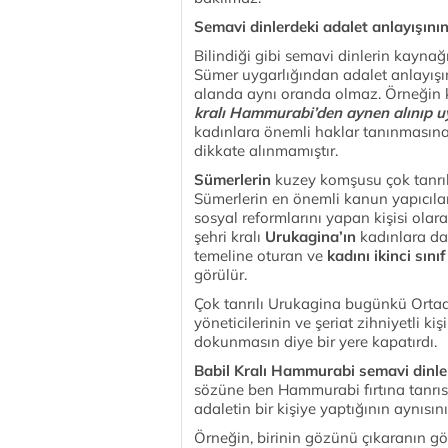
Semavi dinlerdeki adalet anlayışının
Bilindiği gibi semavi dinlerin kayna
Sümer uygarlığından adalet anlayışın
alanda aynı oranda olmaz. Örneğin 
kralı Hammurabi’den aynen alınıp u
kadınlara önemli haklar tanınmasın
dikkate alınmamıştır.
Sümerlerin
kuzey komşusu çok tanrı
Sümerlerin en önemli kanun yapıcıl
sosyal reformlarını yapan kişisi ola
şehri kralı
Urukagina’ın
kadınlara da 
temeline oturan ve
kadını ikinci sın
görülür.
Çok tanrılı Urukagina bugünkü Ortado
yöneticilerinin ve şeriat zihniyetli kiş
dokunmasın diye bir yere kapatırdı.
Babil Kralı Hammurabi semavi dinler
sözüne ben Hammurabi fırtına tanrı
adaletin bir kişiye yaptığının aynısı
Örneğin, birinin gözünü çıkaranın gözü 