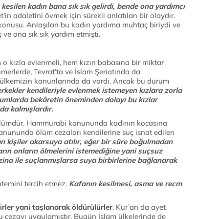
i kesilen kadın bana sık sık gelirdi, bende ona yardımcı
n adaletini övmek için sürekli anlatılan bir olaydır.
konusu. Anlaşılan bu kadın yardıma muhtaç biriydi ve
 ve ona sık sık yardım etmişti.
 o kızla evlenmeli, hem kızın babasına bir miktar
erlerde, Tevrat’ta ve İslam Şeriatında da
ik ülkemizin kanunlarında da vardı. Ancak bu durum
rkekler kendileriyle evlenmek istemeyen kızlara zorla
umlarda bekâretin öneminden dolayı bu kızlar
a kalmışlardır.
rı ölümdür. Hammurabi kanununda kadının kocasına
anununda ölüm cezaları kendilerine suç isnat edilen
 kişiler akarsuya atılır, eğer bir süre boğulmadan
ların onların ölmelerini istemediğine yani suçsuz
 zina ile suçlanmışlarsa suya birbirlerine bağlanarak
emini tercih etmez.
Kafanın kesilmesi, asma ve recm
irler yani taşlanarak öldürülürler
. Kur’an da ayet
cezayı uygulamıştır. Bugün İslam ülkelerinde de