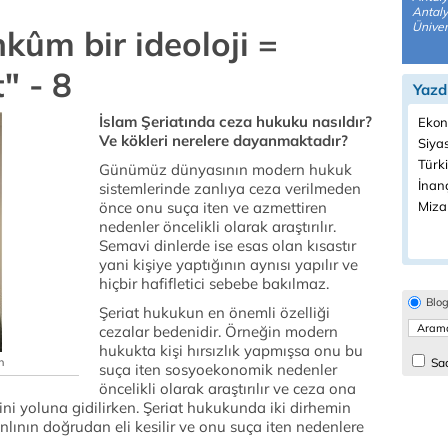
Antaly
Üniver
ûm bir ideoloji =
" - 8
Yazd
İslam Şeriatında ceza hukuku nasıldır?
Ekon
Ve kökleri nerelere dayanmaktadır?
Siyas
Türki
Günümüz dünyasının modern hukuk
İnanç
sistemlerinde zanlıya ceza verilmeden
önce onu suça iten ve azmettiren
Miza
nedenler öncelikli olarak araştırılır.
Semavi dinlerde ise esas olan kısastır
yani kişiye yaptığının aynısı yapılır ve
hiçbir hafifletici sebebe bakılmaz.
Blo
Şeriat hukukun en önemli özelliği
cezalar bedenidir. Örneğin modern
hukukta kişi hırsızlık yapmışsa onu bu
n
Sad
suça iten sosyoekonomik nedenler
öncelikli olarak araştırılır ve ceza ona
ini yoluna gidilirken. Şeriat hukukunda iki dirhemin
zanlının doğrudan eli kesilir ve onu suça iten nedenlere