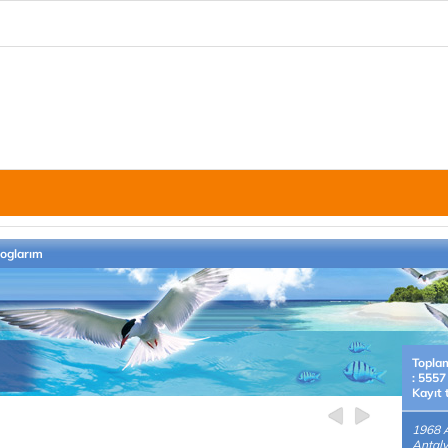
loglarım
Topla
: 5557
Kayıt 
1968 
Antaly