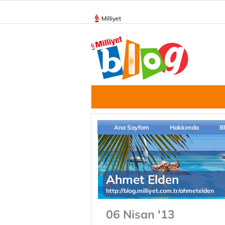
Milliyet
Ana Sayfam
Hakkımda
B
Ahmet Elden
http://blog.milliyet.com.tr/ahmetelden
06 Nisan '13