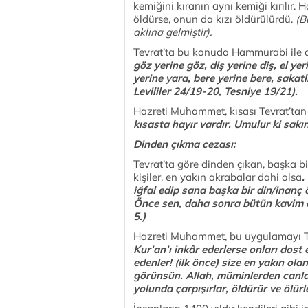
kemiğini kıranın aynı kemiği kırılır. Ha
öldürse, onun da kızı öldürülürdü.
(B
aklına gelmiştir).
Tevrat’ta bu konuda Hammurabi ile a
göz yerine göz, diş yerine diş, el ye
yerine yara, bere yerine bere, sakat
Levililer 24/19-20, Tesniye 19/21).
Hazreti Muhammet, kısası Tevrat’tan
kısasta hayır vardır. Umulur ki sakı
Dinden çıkma cezası:
Tevrat’ta göre dinden çıkan, başka bi
kişiler, en yakın akrabalar dahi olsa
.
iğfal edip sana başka bir din/inanç
Önce sen, daha sonra bütün kavim on
5.)
Hazreti Muhammet, bu uygulamayı Te
Kur’an’ı inkâr ederlerse onları dost
edenler! (ilk önce) size en yakın olan
görünsün. Allah, müminlerden canları
yolunda çarpışırlar, öldürür ve ölürl