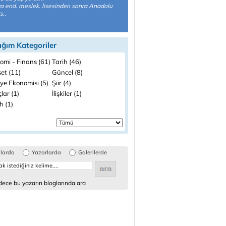
a end. meslek. lisesinden sonra Anadolu
s..
ığım Kategoriler
omi - Finans (61)
Tarih (46)
et (11)
Güncel (8)
ye Ekonomisi (5)
Şiir (4)
lar (1)
İlişkiler (1)
h (1)
glarda
Yazarlarda
Galerilerde
ece bu yazarın bloglarında ara