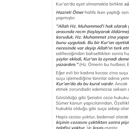
Kur’an’da ayet olmamakla birlikte
sü
Hazreti Ömer
halife iken yaptığı s
yapmıştır:
"Allah Hz. Muhammed'i hak olarak g
arasında recm (taşlayarak öldürme) 
koruduk. Hz. Muhammet zina yapanla
bunu uyguladı. Bu bir Kur'an ayetidi
neresinde var deyip Allah'ın terk et
edilleceğinden bahsettikten sonra hutb
şeyler ekledi, Kur'an la oynadı deme
yazardım."
(Hz. Ömerin bu hutbesi, B
Eğer evli bir kadına kocası zina suçu
suçu işlemediğine tanrılar adına ye
Kur’an’da da bu kural vardır
. Ancak 
etmek zorundadır edemezse seksen d
Görüldüğü gibi Şeriatın ceza hukuku 
Sümer kanun yapıcılarından, Özelli
hukukta olduğu gibi suça sebep olan 
Hapis cezası yoktur, bedensel olarak
kişinin cezasını çektikten sonra pi
telafisi yoktur.
Ve
kısas
esastır.