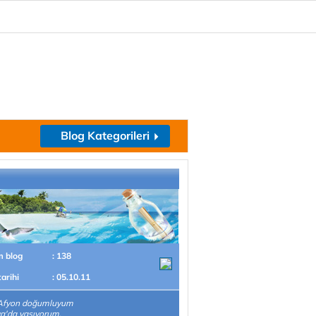
Blog Kategorileri
m blog
: 138
tarihi
: 05.10.11
Afyon doğumluyum
a'da yaşıyorum.