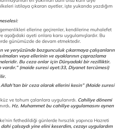
inanmayanları en yakınları dahi olsa kâfir diye
keleri istilaya çıkaran ayetler, işte yukarıda yazdığım
meselesi:
emenlikleri ellerine geçirenler, kendilerine muhalefet
e aşağıdaki ayeti onlara karsı uygulamışlardır. Bu
elerde günümüzde de devam etmektedir.
ın ve yeryüzünde bozgunculuk çıkarmaya çalışanların
sılmaları veya ellerinin ve ayaklarının çaprazlama
leridir. Bu ceza onlar için Dünyadaki bir rezilliktir.
 vardır.” (maide suresi ayet:33, Diyanet tercümesi)
ir.
Allah’tan bir ceza olarak ellerini kesin” (Maide suresi
küz ve tohum çalanlara uygulanırdı.
Cahiliye dönemi
ırdı
. Hz. Muhammet bu cahiliye uygulamasını aynen
ke’nin fethedildiği günlerde hırsızlık yapınca Hazreti
dahi çalsaydı yine elini keserdim, cezayı uygulardım