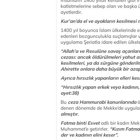
İnsanların 1400 yıldır kendileri gibi 
katletmelerine sebep olan ve başka ül
ayetlerdir.
Kur’an’da el ve ayakların kesilmesi 
1400 yıl boyunca İslam ülkelerinde eg
edenleri bozgunculukla suçlamışlar v
uygulama Şeriatla idare edilen ülk
“Allah’a ve Resulüne savaş açanlar
cezası: ancak öldürülmeleri yahut a
kesilmeleri, ya da sürgüne gönderilme
Ahirette onlara daha büyük bir azap
Ayrıca hırsızlık yapanların elleri kesil
“Hırsızlık yapan erkek veya kadının, 
ayet:38)
Bu
ceza Hammurabi kanunlarında
ö
denen dönemde de Mekke’de uygulan
almıştır.
Fatma binti Esvet
adlı bir kadın Mek
Muhammet’e getirirler.
“Kızım Fatma 
der ve kadının elini keser”.