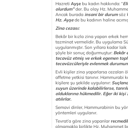
Hazreti
Ayşe
bu kadın hakkında: “
El
olurdum”
der. Bu olay Hz. Muhammet’i
Ancak burada
insani bir durum
söz 
Hz. Ayşe
de bu kadının haline acımış
Zina cezası:
Bekâr bir kızla zina yapan erkek hem
tazminat vermelidir. Bu uygulama Süm
uygulanmıştır. Son yıllara kadar la
şöyle bir sonuç doğurmuştur:
Bekâr e
tecavüz etmiş ve erkek egemen topl
tecavüzcüleriyle evlenmek durumund
Evli kişiler zina yaparlarsa cezala
affetme yetkisi tanınır. Hammurabi k
kişilere şu şekilde uygulanır:
Suçlanan
suyun üzerinde kalabilirlerse, tanrı
olduklarına hükmedilir. Eğer iki kişi
atılırlar.
Semavi dinler, Hammurabinin bu yönt
yöntemleri uygulanır.
Tevrat’a göre zina yapanlar
recmedil
olmamakla birlikte Hz. Muhammet bu 