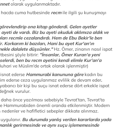
nnet
olarak uygulanmaktadır.
on hacda cuma hutbesinde
recm
ile ilgili şu kunuşmayı
örevlendirip ona kitap gönderdi. Gelen ayetler
ayeti de vardı. Biz bu ayeti okuduk aklımıza aldık ve
rı recmle cezalandırdı. Hem de Ebu Bekir'le ben
r. Korkarım ki bazıları, Hani bu ayet Kur'an'ın
mekle dalalete düşsünler."
Hz. Ömer, zinanın nasıl ispat
esini şöyle bitirir:
"İnsanlar, Ömer Kuran'a yeni
selerdi, ben bu recm ayetini kendi elimle Kur'an'a
uhari ve Müslim'de ortak olarak işlenmiştir)
 isnat ederse
Hammurabi kanununa göre
kadın bu
mim ederse ceza uygulanmaz evlilik de devam eder
.
yabancı bir kişi bu suçu isnat ederse dört erkekle ispat
eğnek vurulur.
daha önce yazılması sebebiyle Tevrat’tan, Tevrat’ta
kle Hammurabiden önemli oranda etkilenmiştir. Modern
nedenler ve hafifletici sebepler dikkate alınmaz.
 uygulanır.
Bu durumda yanlış verilen kararlarda yada
şmanlık gerirmesinde ve aynı suçu işlememesinde