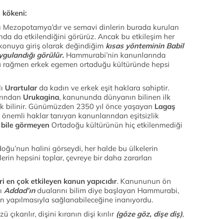
 kökeni:
ğı Mezopotamya’dır ve semavi dinlerin burada kurulan
da da etkilendiğini görürüz. Ancak bu etkileşim her
konuya giriş olarak değindiğim
kısas yönteminin Babil
ygulandığı görülür.
Hammurabi’nin kanunlarında
a rağmen erkek egemen ortaduğu kültüründe hepsi
lı
Urartular
da kadın ve erkek eşit haklara sahiptir.
arından
Urukagina
, kanununda dünyanın bilinen ilk
rak bilinir. Günümüzden 2350 yıl önce yaşayan
Lagaş
önemli haklar tanıyan kanunlarından eşitsizlik
ıf bile görmeyen
Ortadoğu kültürünün hiç etkilenmediği
ğu’nun halini görseydi, her halde bu ülkelerin
ilerin hepsini toplar, çevreye bir daha zararları
i en çok etkileyen kanun yapıcıdır
. Kanununun ön
sı
Addad’ın
dualarını bilim diye başlayan Hammurabi,
nın yapılmasıyla sağlanabileceğine inanıyordu.
çıkarılır, dişini kıranın dişi kırılır
(göze göz, dişe diş)
,