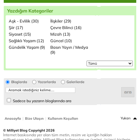
Yazdığım Kategoriler
Aşk - Evlilik (30)
İlişkiler (29)
Şiir (17)
Çevre Bilinci (16)
Siyaset (15)
Mizah (13)
Sağlıklı Yaşam (12)
Güncel (10)
Gündelik Yaşam (9)
Basın Yayın / Medya
(9)
Bloglarda
Yazarlarda
Galerilerde
Sadece bu yazarın bloglarında ara
|
|
Yukarı
Anasayfa
Bize Ulaşın
Kullanım Koşulları
© Milliyet Blog Copyright 2026
İnternet baskısında yer alan tüm metin, resim ve içeriğin hakları
milliyet.com.tr'ye aittir. Milliyet Blog kullanıcıları ve üyeleri, üçüncü kişilerin