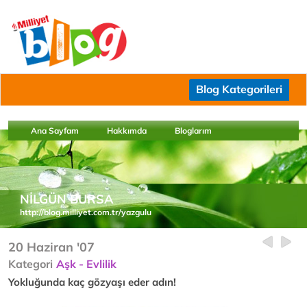
Blog Kategorileri
Ana Sayfam
Hakkımda
Bloglarım
NİLGÜN BURSA
http://blog.milliyet.com.tr/yazgulu
20 Haziran '07
Kategori
Aşk - Evlilik
Yokluğunda kaç gözyaşı eder adın!