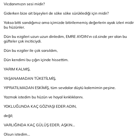
Vicdanımızın sesi midir?
Giderken bize ait bişeyleri de söke söke sürüklediği için midir?
Yoksa bitti sandığımız ama içimizde bitirilememiş değerlerin ayak izleri midir
bu hüzünler.
Dün bu ezgileri uzun uzun dinledim, EMRE AYDIN'ın cd.sinde yer alan bu
güfteler çok inciticiydi.
Dün bu ezgiler ile çok sarsıldım,
Dün kendimi bu çığın içinde hissettim.
YARIM KALMIŞ,
YAŞANAMADAN TÜKETİLMİŞ,
YIPRATILMADAN ESKİMİŞ, tüm sevdalar düştü kalemimin peşine.
Yazmak istedim bu hüzün ve hayal kırıklıklarını.
YOKLUĞUNDA KAÇ GÖZYAŞI EDER ADIN,
değil;
VARLIĞINDA KAÇ GÜLÜŞ EDER, AŞKIN...
Olsun istedim...