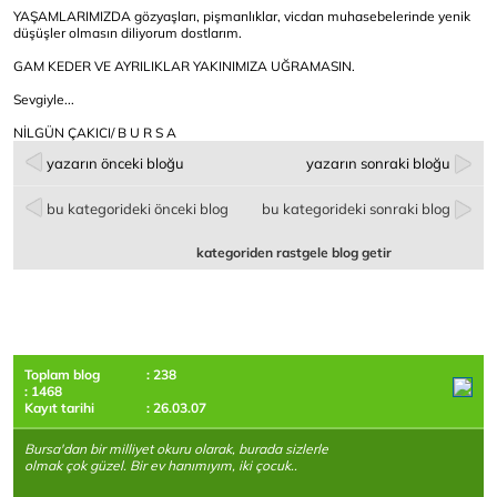
YAŞAMLARIMIZDA gözyaşları, pişmanlıklar, vicdan muhasebelerinde yenik
düşüşler olmasın diliyorum dostlarım.
GAM KEDER VE AYRILIKLAR YAKINIMIZA UĞRAMASIN.
Sevgiyle...
NİLGÜN ÇAKICI/ B U R S A
yazarın önceki bloğu
yazarın sonraki bloğu
bu kategorideki önceki blog
bu kategorideki sonraki blog
kategoriden rastgele blog getir
Toplam blog
: 238
: 1468
Kayıt tarihi
: 26.03.07
Bursa'dan bir milliyet okuru olarak, burada sizlerle
olmak çok güzel. Bir ev hanımıyım, iki çocuk..