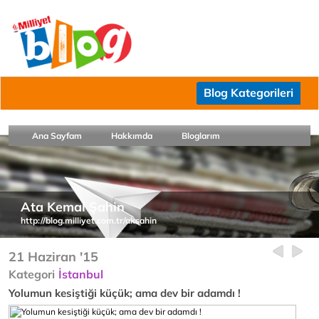
Blog Kategorileri
Ana Sayfam
Hakkımda
Bloglarım
Ata Kemal Şahin
http://blog.milliyet.com.tr/aksahin
21 Haziran '15
Kategori
İstanbul
Yolumun kesiştiği küçük; ama dev bir adamdı !