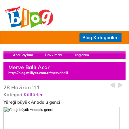
Blog Kategorileri
Ana Sayfam
Hakkımda
Bloglarım
Merve Ballı Acar
http://blog.milliyet.com.tr/merveballi
28 Haziran '11
Kategori
Kültürler
Yüreği büyük Anadolu genci