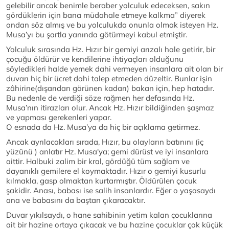
gelebilir ancak benimle beraber yolculuk edeceksen, sakın
gördüklerin için bana müdahale etmeye kalkma” diyerek
ondan söz almış ve bu yolculukda onunla olmak isteyen Hz.
Musa’yı bu şartla yanında götürmeyi kabul etmiştir.
Yolculuk sırasında Hz. Hızır bir gemiyi arızalı hale getirir, bir
çocuğu öldürür ve kendilerine ihtiyaçları olduğunu
söyledikleri halde yemek dahi vermeyen insanlara ait olan bir
duvarı hiç bir ücret dahi talep etmeden düzeltir. Bunlar işin
zâhirine(dışarıdan görünen kadarı) bakan için, hep hatadır.
Bu nedenle de verdiği söze rağmen her defasında Hz.
Musa’nın itirazları olur. Ancak Hz. Hızır bildiğinden şaşmaz
ve yapması gerekenleri yapar.
O esnada da Hz. Musa’ya da hiç bir açıklama getirmez.
Ancak ayrılacakları sırada, Hızır, bu olayların batınını (iç
yüzünü ) anlatır Hz. Musa'ya; gemi dürüst ve iyi insanlara
aittir. Halbuki zalim bir kral, gördüğü tüm sağlam ve
dayanıklı gemilere el koymaktadır. Hızır o gemiyi kusurlu
kılmakla, gasp olmaktan kurtarmıştır. Öldürülen çocuk
şakidir. Anası, babası ise salih insanlardır. Eğer o yaşasaydı
ana ve babasını da baştan çıkaracaktır.
Duvar yıkılsaydı, o hane sahibinin yetim kalan çocuklarına
ait bir hazine ortaya çıkacak ve bu hazine çocuklar çok küçük