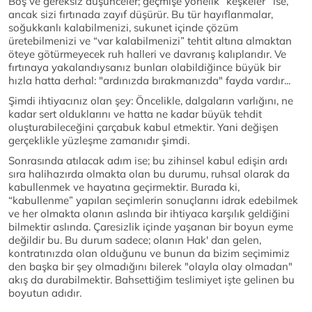
Boş ve gereksiz düşünceler; geçmişe yönelik “keşkeler” ise,
ancak sizi fırtınada zayıf düşürür. Bu tür hayıflanmalar,
soğukkanlı kalabilmenizi, sukunet içinde çözüm
üretebilmenizi ve “var kalabilmenizi” tehtit altına almaktan
öteye götürmeyecek ruh halleri ve davranış kalıplarıdır. Ve
fırtınaya yakalandıysanız bunları olabildiğince büyük bir
hızla hatta derhal: "ardınızda bırakmanızda" fayda vardır...
Şimdi ihtiyacınız olan şey: Öncelikle, dalgaların varlığını, ne
kadar sert olduklarını ve hatta ne kadar büyük tehdit
oluşturabileceğini çarçabuk kabul etmektir. Yani değişen
gerçeklikle yüzleşme zamanıdır şimdi.
Sonrasında atılacak adım ise; bu zihinsel kabul edişin ardı
sıra halihazırda olmakta olan bu durumu, ruhsal olarak da
kabullenmek ve hayatına geçirmektir. Burada ki,
“kabullenme” yapılan seçimlerin sonuçlarını idrak edebilmek
ve her olmakta olanın aslında bir ihtiyaca karşılık geldiğini
bilmektir aslında. Çaresizlik içinde yaşanan bir boyun eyme
değildir bu. Bu durum sadece; olanın Hak' dan gelen,
kontratınızda olan olduğunu ve bunun da bizim seçimimiz
den başka bir şey olmadığını bilerek "olayla olay olmadan"
akış da durabilmektir. Bahsettiğim teslimiyet işte gelinen bu
boyutun adıdır.