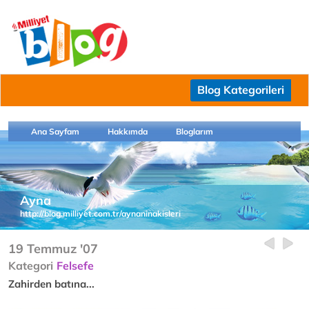
Blog Kategorileri
Ana Sayfam
Hakkımda
Bloglarım
Ayna
http://blog.milliyet.com.tr/aynaninakisleri
19 Temmuz '07
Kategori
Felsefe
Zahirden batına...