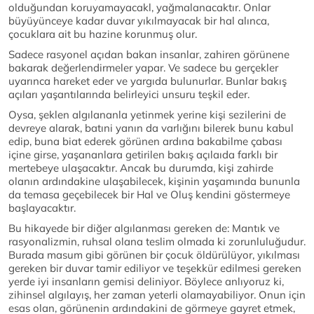
olduğundan koruyamayacakl, yağmalanacaktır. Onlar
büyüyünceye kadar duvar yıkılmayacak bir hal alınca,
çocuklara ait bu hazine korunmuş olur.
Sadece rasyonel açıdan bakan insanlar, zahiren görünene
bakarak değerlendirmeler yapar. Ve sadece bu gerçekler
uyarınca hareket eder ve yargıda bulunurlar. Bunlar bakış
açıları yaşantılarında belirleyici unsuru teşkil eder.
Oysa, şeklen algılananla yetinmek yerine kişi sezilerini de
devreye alarak, batıni yanın da varlığını bilerek bunu kabul
edip, buna biat ederek görünen ardına bakabilme çabası
içine girse, yaşananlara getirilen bakış açılaıda farklı bir
mertebeye ulaşacaktır. Ancak bu durumda, kişi zahirde
olanın ardındakine ulaşabilecek, kişinin yaşamında bununla
da temasa geçebilecek bir Hal ve Oluş kendini göstermeye
başlayacaktır.
Bu hikayede bir diğer algılanması gereken de: Mantık ve
rasyonalizmin, ruhsal olana teslim olmada ki zorunluluğudur.
Burada masum gibi görünen bir çocuk öldürülüyor, yıkılması
gereken bir duvar tamir ediliyor ve teşekkür edilmesi gereken
yerde iyi insanların gemisi deliniyor. Böylece anlıyoruz ki,
zihinsel algılayış, her zaman yeterli olamayabiliyor. Onun için
esas olan, görünenin ardındakini de görmeye gayret etmek,