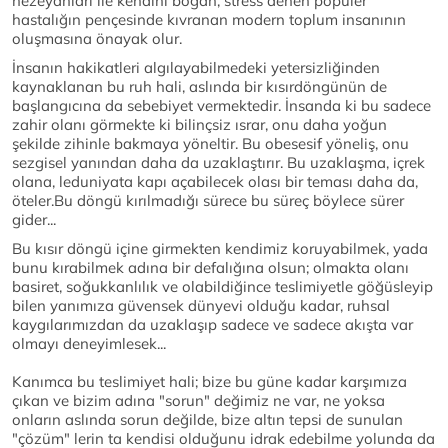
hezeyanları ile kendini boğan, stress denen popüler
hastalığın pençesinde kıvranan modern toplum insanının
oluşmasına önayak olur.
İnsanın hakikatleri algılayabilmedeki yetersizliğinden
kaynaklanan bu ruh hali, aslında bir kısırdöngünün de
başlangıcına da sebebiyet vermektedir. İnsanda ki bu sadece
zahir olanı görmekte ki bilinçsiz ısrar, onu daha yoğun
şekilde zihinle bakmaya yöneltir. Bu obesesif yöneliş, onu
sezgisel yanından daha da uzaklaştırır. Bu uzaklaşma, içrek
olana, leduniyata kapı açabilecek olası bir teması daha da,
öteler.Bu döngü kırılmadığı sürece bu süreç böylece sürer
gider...
Bu kısır döngü içine girmekten kendimiz koruyabilmek, yada
bunu kırabilmek adına bir defalığına olsun; olmakta olanı
basiret, soğukkanlılık ve olabildiğince teslimiyetle göğüsleyip
bilen yanımıza güvensek dünyevi olduğu kadar, ruhsal
kaygılarımızdan da uzaklaşıp sadece ve sadece akışta var
olmayı deneyimlesek...
Kanımca bu teslimiyet hali; bize bu güne kadar karşımıza
çıkan ve bizim adına "sorun" değimiz ne var, ne yoksa
onların aslında sorun değilde, bize altın tepsi de sunulan
"çözüm" lerin ta kendisi olduğunu idrak edebilme yolunda da