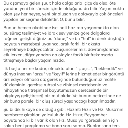
Bu aşamaya gelen şuur; hala dalgalarla içiçe de olsa, öte
yandan yeni bir sürecin içinde olduğunu da bilir. Yaşanmakta
olan şey her neyse, yeni bir oluşan ve dolaysıyla çok önceleri
yapılan bir seçime delalettir. O, bunu bilir.
Bunun hemen akabinde ise, hali hazırda yaşanmakta olan
bu süreç; teslimiyet ve idrak seviyenize göre dalgalara
rağmen geliştirdiğiniz bu “duruş” ve bu “hal” in denk düştüğü
boyutun mertebesi uyarınca, artık farklı bir akışta
seyretmeye başlayacaktır. Düşüncelerimiz, davranışlarımızı
etkilerken, diğer yandan da olaylar farklı bir frekansada
titreşmeye başlar yaşamınızda.
İlk başta her ne kadar, olmakta olan "iç açıcı", "beklendik" ve
dünya insanın "arzu" ve "keyif" lerine hizmet eder bir görüntü
arz ediyor olmasa da; gerek içinde bulunduğumuz realite
düzleminin, gerekse ruhsal ve zihinsel mertebenin ve
nihayetinde titreşimsel boyutumuzun derecesinde bir
algılayış geliştireceğiniz mutlakdır. Ve bunun neticesinde de
bir buna parelel bir oluş süreci yaşanacağı kaçınılmazdır.
Şu bildik hikaye de olduğu gibi; Hazreti Hızır ve Hz. Musa’nın
beraberce çıktıkları yolculuk da Hz. Hızır, Peygamber
boyutunda ki bir varlık olan Hz. Musa ya “göreceklerin için
sakın beni yargılama ve bana soru sorma. Bunlar sana ters