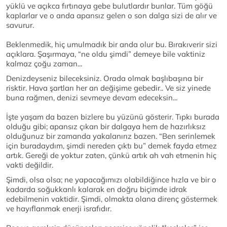
yüklü ve açıkca fırtınaya gebe bulutlardır bunlar. Tüm göğü
kaplarlar ve o anda apansız gelen o son dalga sizi de alır ve
savurur.
Beklenmedik, hiç umulmadık bir anda olur bu. Bırakıverir sizi
açıklara. Şaşırmaya, “ne oldu şimdi” demeye bile vaktiniz
kalmaz çoğu zaman...
Denizdeyseniz bileceksiniz. Orada olmak başlıbaşına bir
risktir. Hava şartları her an değişime gebedir.. Ve siz yinede
buna rağmen, denizi sevmeye devam edeceksin...
İşte yaşam da bazen bizlere bu yüzünü gösterir. Tıpkı burada
olduğu gibi; apansız çıkan bir dalgaya hem de hazırlıksız
olduğunuz bir zamanda yakalanırız bazen. “Ben serinlemek
için buradaydım, şimdi nereden çıktı bu” demek fayda etmez
artık. Gereği de yoktur zaten, çünkü artık ah vah etmenin hiç
vakti değildir.
Şimdi, olsa olsa; ne yapacağımızı olabildiğince hızla ve bir o
kadarda soğukkanlı kalarak en doğru biçimde idrak
edebilmenin vaktidir. Şimdi, olmakta olana direnç göstermek
ve hayıflanmak enerji israfıdır.