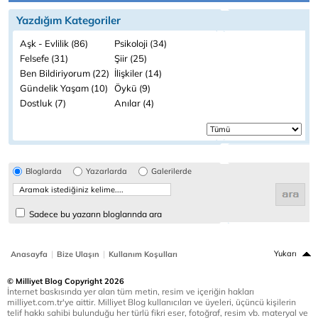
Yazdığım Kategoriler
Aşk - Evlilik (86)
Psikoloji (34)
Felsefe (31)
Şiir (25)
Ben Bildiriyorum (22)
İlişkiler (14)
Gündelik Yaşam (10)
Öykü (9)
Dostluk (7)
Anılar (4)
Bloglarda
Yazarlarda
Galerilerde
Sadece bu yazarın bloglarında ara
|
|
Yukarı
Anasayfa
Bize Ulaşın
Kullanım Koşulları
© Milliyet Blog Copyright 2026
İnternet baskısında yer alan tüm metin, resim ve içeriğin hakları
milliyet.com.tr'ye aittir. Milliyet Blog kullanıcıları ve üyeleri, üçüncü kişilerin
telif hakkı sahibi bulunduğu her türlü fikri eser, fotoğraf, resim vb. materyal ve