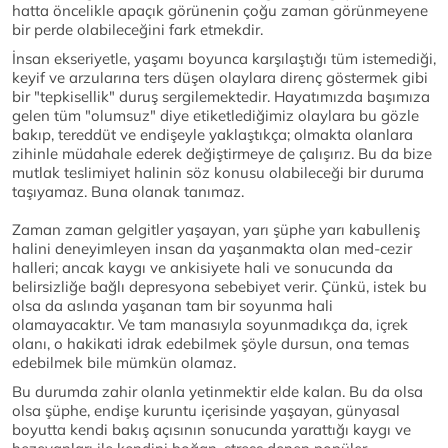
hatta öncelikle apaçık görünenin çoğu zaman görünmeyene
bir perde olabileceğini fark etmekdir.
İnsan ekseriyetle, yaşamı boyunca karşılaştığı tüm istemediği,
keyif ve arzularına ters düşen olaylara direnç göstermek gibi
bir "tepkisellik" duruş sergilemektedir. Hayatımızda başımıza
gelen tüm "olumsuz" diye etiketlediğimiz olaylara bu gözle
bakıp, tereddüt ve endişeyle yaklaştıkça; olmakta olanlara
zihinle müdahale ederek değiştirmeye de çalışırız. Bu da bize
mutlak teslimiyet halinin söz konusu olabileceği bir duruma
taşıyamaz. Buna olanak tanımaz.
Zaman zaman gelgitler yaşayan, yarı şüphe yarı kabulleniş
halini deneyimleyen insan da yaşanmakta olan med-cezir
halleri; ancak kaygı ve ankisiyete hali ve sonucunda da
belirsizliğe bağlı depresyona sebebiyet verir. Çünkü, istek bu
olsa da aslında yaşanan tam bir soyunma hali
olamayacaktır. Ve tam manasıyla soyunmadıkça da, içrek
olanı, o hakikati idrak edebilmek şöyle dursun, ona temas
edebilmek bile mümkün olamaz.
Bu durumda zahir olanla yetinmektir elde kalan. Bu da olsa
olsa şüphe, endişe kuruntu içerisinde yaşayan, günyasal
boyutta kendi bakış açısının sonucunda yarattığı kaygı ve