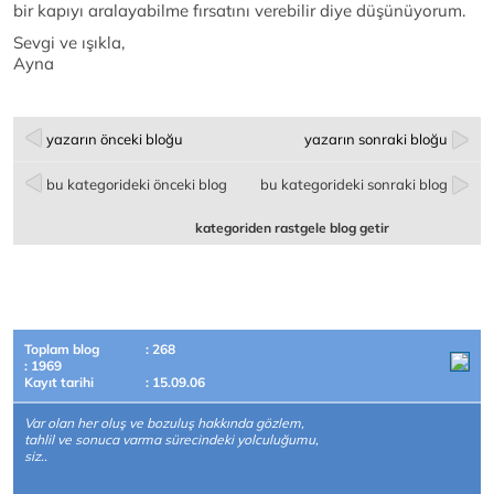
bir kapıyı aralayabilme fırsatını verebilir diye düşünüyorum.
Sevgi ve ışıkla,
Ayna
yazarın önceki bloğu
yazarın sonraki bloğu
bu kategorideki önceki blog
bu kategorideki sonraki blog
kategoriden rastgele blog getir
Toplam blog
: 268
: 1969
Kayıt tarihi
: 15.09.06
Var olan her oluş ve bozuluş hakkında gözlem,
tahlil ve sonuca varma sürecindeki yolculuğumu,
siz..