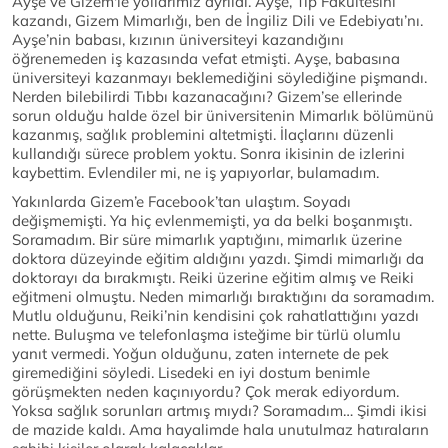
Ayşe ve Gizem'le yollarımız ayrıldı. Ayşe, Tıp Fakültesini
kazandı, Gizem Mimarlığı, ben de İngiliz Dili ve Edebiyatı’nı.
Ayşe’nin babası, kızının üniversiteyi kazandığını
öğrenemeden iş kazasında vefat etmişti. Ayşe, babasına
üniversiteyi kazanmayı beklemediğini söylediğine pişmandı.
Nerden bilebilirdi Tıbbı kazanacağını? Gizem’se ellerinde
sorun olduğu halde özel bir üniversitenin Mimarlık bölümünü
kazanmış, sağlık problemini altetmişti. İlaçlarını düzenli
kullandığı sürece problem yoktu. Sonra ikisinin de izlerini
kaybettim. Evlendiler mi, ne iş yapıyorlar, bulamadım.
Yakınlarda Gizem’e Facebook’tan ulaştım. Soyadı
değişmemişti. Ya hiç evlenmemişti, ya da belki boşanmıştı.
Soramadım. Bir süre mimarlık yaptığını, mimarlık üzerine
doktora düzeyinde eğitim aldığını yazdı. Şimdi mimarlığı da
doktorayı da bırakmıştı. Reiki üzerine eğitim almış ve Reiki
eğitmeni olmuştu. Neden mimarlığı bıraktığını da soramadım.
Mutlu olduğunu, Reiki’nin kendisini çok rahatlattığını yazdı
nette. Buluşma ve telefonlaşma isteğime bir türlü olumlu
yanıt vermedi. Yoğun olduğunu, zaten internete de pek
giremediğini söyledi. Lisedeki en iyi dostum benimle
görüşmekten neden kaçınıyordu? Çok merak ediyordum.
Yoksa sağlık sorunları artmış mıydı? Soramadım… Şimdi ikisi
de mazide kaldı. Ama hayalimde hala unutulmaz hatıraların