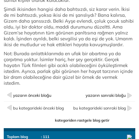
sahibi kişiler olarak kalacaklar.
Şimdi ikisinden hangisi daha bahtsızdı, siz karar verin. İkisi
de mi bahtsızdı, yoksa ikisi de mi şanslıydı? Bana kalırsa,
Gizem daha şanssızdı. Belki Ayşe evlendi, çoluk çocuk sahibi
oldu, iyi bir doktor oldu, maddi durumunu düzeltti. Ama
Gizem’se hayatının tüm görünen parıltısına rağmen yalnız
kaldı. İşinden ayrıldı, belki sevgilisi ya da eşi de yok. Umarım
ikisi de mutludur ve hak ettikleri hayata kavuşmuşlardır.
Not: Burada anlattıklarımda en ufak bir abartma ya da
çarpıtma yoktur. İsimler hariç, her şey gerçektir. Gerçek
hayatın Türk filmleri gibi acıklı olabileceğini öyküleştirmek
istedim. Ayrıca, parlak gibi görünen her hayat tarzının içinde
bir dram olabileceğine dair güzel bir örnek de vermek
istedim.
yazarın önceki bloğu
yazarın sonraki bloğu
bu kategorideki önceki blog
bu kategorideki sonraki blog
kategoriden rastgele blog getir
Toplam blog
: 111