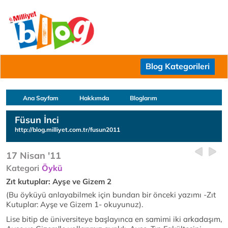
Blog Kategorileri
Ana Sayfam
Hakkımda
Bloglarım
Füsun İnci
http://blog.milliyet.com.tr/fusun2011
17 Nisan '11
Kategori
Öykü
Zıt kutuplar: Ayşe ve Gizem 2
(Bu öyküyü anlayabilmek için bundan bir önceki yazımı -Zıt
Kutuplar: Ayşe ve Gizem 1- okuyunuz).
Lise bitip de üniversiteye başlayınca en samimi iki arkadaşım,