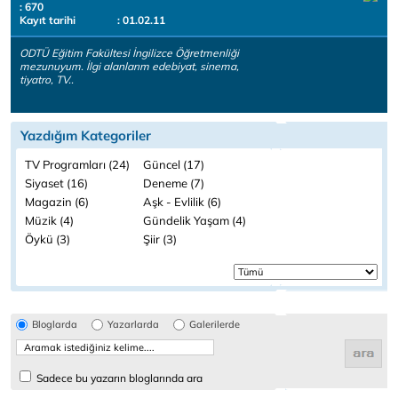
: 670
Kayıt tarihi
: 01.02.11
ODTÜ Eğitim Fakültesi İngilizce Öğretmenliği
mezunuyum. İlgi alanlarım edebiyat, sinema,
tiyatro, TV..
Yazdığım Kategoriler
TV Programları (24)
Güncel (17)
Siyaset (16)
Deneme (7)
Magazin (6)
Aşk - Evlilik (6)
Müzik (4)
Gündelik Yaşam (4)
Öykü (3)
Şiir (3)
Bloglarda
Yazarlarda
Galerilerde
Sadece bu yazarın bloglarında ara