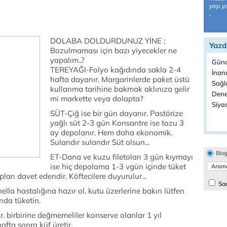
yaşı y
..
DOLABA DOLDURDUNUZ YİNE ;
Yazd
Bozulmaması için bazı yiyecekler ne
yapalım..?
Günc
TEREYAĞI-Folyo kağıdında sakla 2-4
İnanç
hafta dayanır. Margarinlerde paket üstü
Sağlı
kullanma tarihine bakmak aklınıza gelir
Dene
mi markette veya dolapta?
Siyas
SÜT-Çiğ ise bir gün dayanır. Pastörize
yağlı süt 2-3 gün Konsantre ise tozu 3
ay depolanır. Hem daha ekonomik.
Sulandır sulandır Süt olsun...
Blo
ET-Dana ve kuzu filetoları 3 gün kıymayı
ise hiç depolama 1-3 vgün içinde tüket
ları davet edendir. Köftecilere duyurulur...
Sad
 hastalığına hazır ol. kutu üzerlerine bakın lütfen
nda tüketin.
 birbirine değmemeliler konserve olanlar 1 yıl
fta sonra küf üretir.