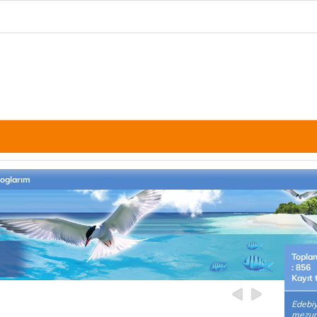
loglarım
Topla
: 856
Kayıt 
Edebiy
mezun