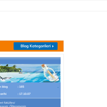
Blog Kategorileri
m blog
: 165
tarihi
: 17.10.07
et fakültesi
uyum. Öğrenmenin