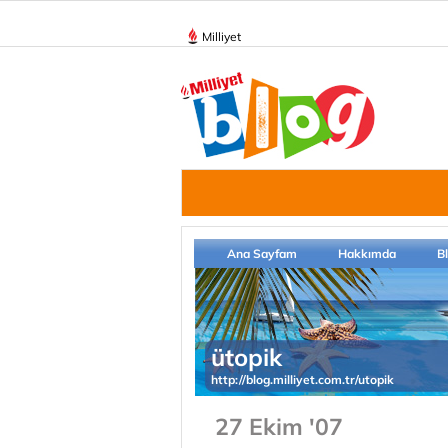
Milliyet
Ana Sayfam
Hakkımda
B
ütopik
http://blog.milliyet.com.tr/utopik
27 Ekim '07