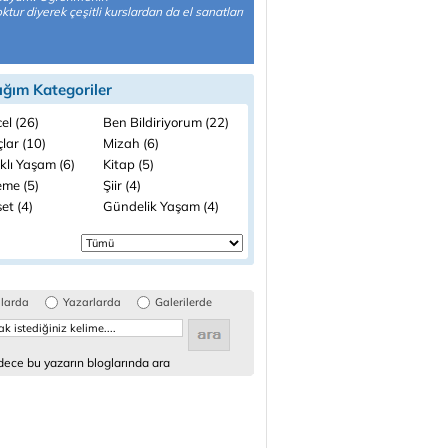
oktur diyerek çeşitli kurslardan da el sanatları
ığım Kategoriler
el (26)
Ben Bildiriyorum (22)
lar (10)
Mizah (6)
klı Yaşam (6)
Kitap (5)
me (5)
Şiir (4)
et (4)
Gündelik Yaşam (4)
glarda
Yazarlarda
Galerilerde
ece bu yazarın bloglarında ara