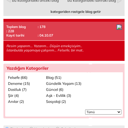
bu kategorideki önceki blog
bu kategorideki sonraki blog
kategoriden rastgele blog getir
Toplam blog
: 178
: 228
Kayıt tarihi
: 04.10.07
Resim yaparım... Yazarım... Düşün emekçisiyim..
İstanbulda yaşamaya çalışırım... Felsefe; bir mat..
Yazdığım Kategoriler
Felsefe (66)
Blog (51)
Deneme (15)
Gündelik Yaşam (13)
Dostluk (7)
Güncel (6)
Şiir (4)
Aşk - Evlilik (3)
Anılar (2)
Sosyoloji (2)