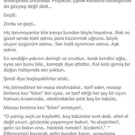
anlatışınıda unutmadı. Projektör, çıplak kafasına vurduğunda
da gözyaşı değil dedi....
Geçti!..
Zordu ve geçti...
Hiç tanımayanlar bile karışır bundan böyle hayatına.. Bak ne
güzel sende katıl adına, para kazanmak uğruna.. böyle
oluyor üzgünüm adına... Sen halâ aynımısın adına.. Aşk
adına.
En sevdiğin yakının demişti ve unuttun.. bırak kendini ağla..
oysa sen bunu bile... kamaştı diye atlattın.. Kol kola girmiş bir
düğün halayında sen yoktun..
Şimdi diye başlayabilirler artık!..
Hiç bilmedikleri bir masa etrafındalar... tarif eden, masayı
binlerce kez "bilen" biri oysa.. ve tarif ettiği her şey bir oyun
hamuru kıvamında... etrafındakiler artık boş bir tabüre..
Masayı binlerce kez "bilen" anlatıyor!...
"O yanlışı seçti..ve kaybetti!.. boş tabürelar evet dedi.. elleri el
değil onun!.. gözleride yaşarmıyor bakın!.. Ya eleştirileri?..
gelin siz bakın ona... hastalık nerede?.. bizdemi?..". "
Eğlencemizi bozacak, gelin bundan kaçın.. sorgulama