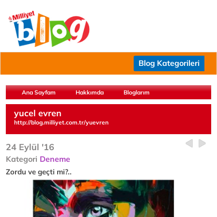
Blog Kategorileri
Ana Sayfam
Hakkımda
Bloglarım
yucel evren
http://blog.milliyet.com.tr/yuevren
24 Eylül '16
Kategori
Deneme
Zordu ve geçti mi?..