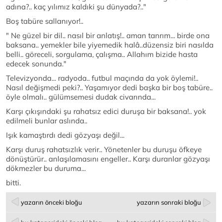
adına?.. kaç yılımız kaldıki şu dünyada?.."
Boş tabüre sallanıyor!..
" Ne güzel bir dil.. nasıl bir anlatış!.. aman tanrım... birde ona
baksana.. yemekler bile yiyemedik halâ..düzensiz biri nasılda
belli.. göreceli, sorgulama, çalışma.. Allahım bizide hasta
edecek sonunda."
Televizyonda... radyoda.. futbul maçında da yok öylemi!..
Nasıl değişmedi peki?.. Yaşamıyor dedi başka bir boş tabüre..
öyle olmalı.. gülümsemesi dudak civarında...
Karşı çıkışındaki şu rahatsız edici duruşa bir baksana!.. yok
edilmeli bunlar aslında..
Işık kamaştırdı dedi gözyaşı değil...
Karşı duruş rahatsızlık verir.. Yönetenler bu duruşu öfkeye
dönüştürür.. anlaşılamasını engeller.. Karşı duranlar gözyaşı
dökmezler bu duruma...
bitti.
yazarın önceki bloğu
yazarın sonraki bloğu