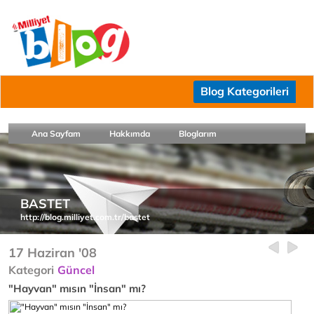
Blog Kategorileri
Ana Sayfam
Hakkımda
Bloglarım
BASTET
http://blog.milliyet.com.tr/bastet
17 Haziran '08
Kategori
Güncel
"Hayvan" mısın "İnsan" mı?