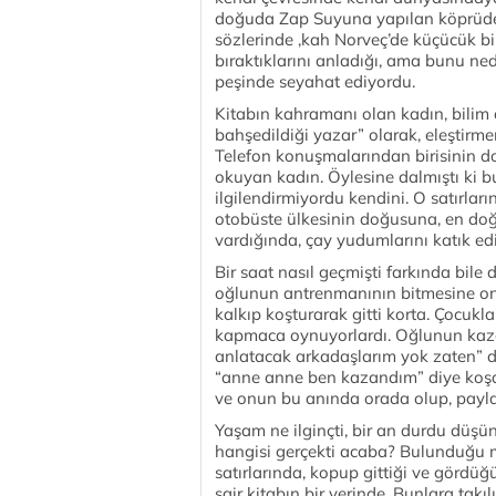
doğuda Zap Suyuna yapılan köprüde,k
sözlerinde ,kah Norveç’de küçücük bi
bıraktıklarını anladığı, ama bunu ned
peşinde seyahat ediyordu.
Kitabın kahramanı olan kadın, bilim
bahşedildiği yazar” olarak, eleştirme
Telefon konuşmalarından birisinin do
okuyan kadın. Öylesine dalmıştı ki bu 
ilgilendirmiyordu kendini. O satırlar
otobüste ülkesinin doğusuna, en doğ
vardığında, çay yudumlarını katık ed
Bir saat nasıl geçmişti farkında bile
oğlunun antrenmanının bitmesine on 
kalkıp koşturarak gitti korta. Çocuk
kapmaca oynuyorlardı. Oğlunun kaza
anlatacak arkadaşlarım yok zaten” d
“anne anne ben kazandım” diye koşan
ve onun bu anında orada olup, paylaş
Yaşam ne ilginçti, bir an durdu düş
hangisi gerçekti acaba? Bulunduğu 
satırlarında, kopup gittiği ve gördüğü
şair kitabın bir yerinde. Bunlara takı