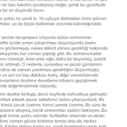
e lüks tüketim içindeymiş meğer, şimdi bu gürültüde
da bir an düşündü bunu.
ar yoktu ne yazık ki. Ya uykuya dalmadan önce çalınan
falar, ya da böyle beklemek zorunda kalındığındaki
un tenisle tanışmasını izliyordu bütün antrenman
hafta içinde onları çalıştırmayı düşünüyordu kadın.
ı gözlemleyip, nelere dikkat etmesi gerektiği hakkında
çalışıyordu her zaman yaptığı gibi. Bu zamana kadar
rzını izlemişti. Ama artık oğlu daha bir büyümüş, üstelik
r artmıştı. O nedenle, cumartesi ve pazar günlerinin
kendine de zaman yaratması gerektiğini düşünmüştü.
ı ve son on beş dakikası hariç, diğer zamanlarında
ı insanların dostane davetlerini kibarca geçiştirmek
rak değerlendirmek istiyordu.
Kimi dostlar birleşip, deniz keyfinde kahvaltıya gelmişler,
bet ederek pazar sabahının tadını çıkarıyorlardı. Bir
, kimisi çocuk üzerine, kimisi yemek üzerine. Bir sürü de
 arasına sıkışmış, kendi antrenman saatini bekleyen...Bu
 pek kimse yoktu aslında. Sohbetler arasında ve atılan
 kimi zaman gözler birbirine temas etse de, herkes
ı. Kitaba dalmış kadın ise, şimdi bambaşka yerde, kah