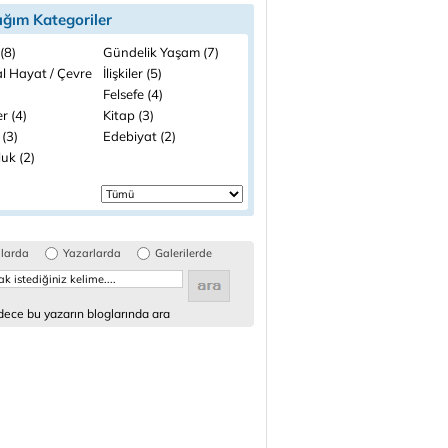
ığım Kategoriler
(8)
Gündelik Yaşam (7)
l Hayat / Çevre
İlişkiler (5)
Felsefe (4)
r (4)
Kitap (3)
 (3)
Edebiyat (2)
uk (2)
glarda
Yazarlarda
Galerilerde
ece bu yazarın bloglarında ara