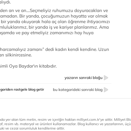
lıydı.
iden an ve an....Seçmeliyiz ruhumuzu doyuracakları ve
rcamadan. Bir yanda, çocuğumuzun hayatta var olmak
, bir yanda okuyarak hala aç olan öğrenme ihtiyacımızı
mluluklarımız, bir yanda iş ve kariyer planlarımız. Ama
 yaşamda ve pay etmeliyiz zamanımızı hay huya
e harcamalıyız zamanı” dedi kadın kendi kendine. Uzun
 silkinircesine.
imli Oya Baydar'ın kitabıdır.
yazarın sonraki bloğu
goriden rastgele blog getir
bu kategorideki sonraki blog
a yer alan tüm metin, resim ve içeriğin hakları milliyet.com.tr'ye aittir. Milliyet Blog
af, resim vb. materyal ve ürünleri kullanamazlar. Blog kullanıcı ve yazarlarının, üçün
ki ve cezai sorumluluk kendilerine aittir.