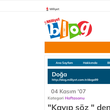
Milliyet
Ana Sayfam
Hakkımda
B
Doğa
http://blog.milliyet.com.tr/doga99
04 Kasım '07
Kategori
Haftasonu
"Kayıp söz " den