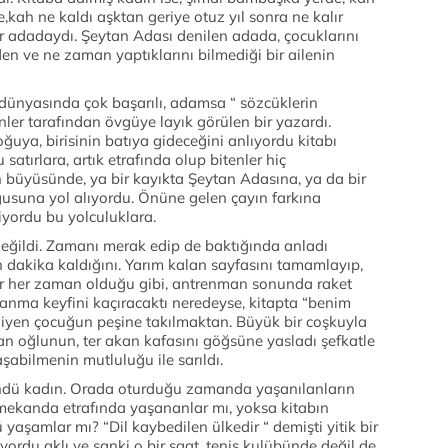
ah ne kaldı aşktan geriye otuz yıl sonra ne kalır
r adadaydı. Şeytan Adası denilen adada, çocuklarını
en ve ne zaman yaptıklarını bilmediği bir ailenin
 dünyasında çok başarılı, adamsa “ sözcüklerin
nler tarafından övgüye layık görülen bir yazardı.
ğuya, birisinin batıya gideceğini anlıyordu kitabı
satırlara, artık etrafında olup bitenler hiç
ın büyüsünde, ya bir kayıkta Şeytan Adasına, ya da bir
usuna yol alıyordu. Önüne gelen çayın farkına
iyordu bu yolculuklara.
 değildi. Zamanı merak edip de baktığında anladı
dakika kaldığını. Yarım kalan sayfasını tamamlayıp,
lar her zaman olduğu gibi, antrenman sonunda raket
nma keyfini kaçıracaktı neredeyse, kitapta “benim
iyen çocuğun peşine takılmaktan. Büyük bir coşkuyla
 oğlunun, ter akan kafasını göğsüne yasladı şefkatle
abilmenin mutluluğu ile sarıldı.
ündü kadın. Orada oturduğu zamanda yaşanılanların
mekanda etrafında yaşananlar mı, yoksa kitabın
 yaşamlar mı? “Dil kaybedilen ülkedir “ demişti yitik bir
lıyordu aklı ve sanki o bir saat, tenis kulübünde değil de,