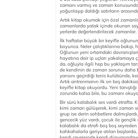
zamanı varmış ve zaman konusunda n
yoğunlaşıp daldığı satırların arasın
Artık kitap okumak için özel zamanl
zamanlarda yatak içinde okunan say
yerlerde değerlendirilecek zamanlar.
İlk haftalar büyük bir keyifle oğlun
boyunca. Neler çalıştıklarına bakıp, 
Oğlunun yeni ortamdaki davranışların
hayatına dair ip uçları yakalamaya 
da, oğluyla ilgili hep bu yaklaşım ta
de kendinin de zaman sorunu daha bi
yarısını geçirdiği tenis kulübünde, 
Artık antrenmanın ilk on beş dakikas
keyifle kitap okuyordu. Yeni tanıştığ
zorunda kalsa bile, bu zamanı okuya
Bir sürü kalabalık ses vardı etrafta. 
kimi zaman gülüşerek, kimi zaman soh
grup ise derin sohbetlere dalmışlardı
gencecik yüz vardı, çocuk ile gençlik
kalabalık da etrafı boş boş seyreden
kahkahalarla geriye atılan başlarda,
kendi çevresinde kendi dünyasındayd