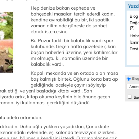
Yazd
Hep denize bakan cephede ve
bahçedeki masaları tercih ederdi kadın,
Blog 
kendine ayırabildiği bu bir, iki saatlik
Doğa
zaman diliminde güneşle de sohbet
(7)
etmek istercesine.
Habe
Bu Pazar farklı bir kalabalık vardı spor
İzmir
kulübünde. Geçen hafta gazetede çıkan
Dostl
başarı haberleri üzerine, yeni katılımcılar
mı olmuştu ki, normalin üzerinde bir
kalabalık vardı.
Kapalı mekanda ve en ortada olan masa
boş kalmıştı bir tek. Oğlunu korta bırakıp
Blo
geldiğinde, aceleyle çayını söyleyip
k ettiği ve yeni başladığı kitabı vardı. Son
ordu artık, kitap okuma keyfinin bile önüne geçen
Sad
 zamanı iyi kullanması gerektiğini düşündü
optu adeta ortamdan.
rdi kadın. Daha oğlu yokken yaşadıkları, Çanakkale
narındaki evlerinde, eşi salonda televizyon izlerken,
onun sesi bölmesin kendisini isterdi. O zamanlar ne çok