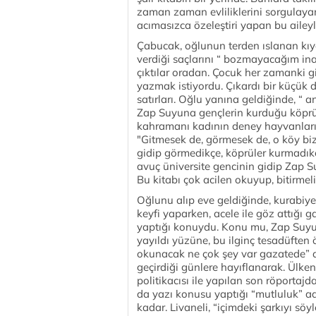
zaman zaman evliliklerini sorgulaya
acımasızca özeleştiri yapan bu aileyl
Çabucak, oğlunun terden ıslanan kıyaf
verdiği saçlarını “ bozmayacağım inan
çıktılar oradan. Çocuk her zamanki gi
yazmak istiyordu. Çıkardı bir küçük 
satırları. Oğlu yanına geldiğinde, “ 
Zap Suyuna gençlerin kurduğu köprü
kahramanı kadının deney hayvanlarınd
"Gitmesek de, görmesek de, o köy bi
gidip görmedikçe, köprüler kurmadıkça
avuç üniversite gencinin gidip Zap 
Bu kitabı çok acilen okuyup, bitirme
Oğlunu alıp eve geldiğinde, kurabiye 
keyfi yaparken, acele ile göz attığı g
yaptığı konuydu. Konu mu, Zap Suyuna
yayıldı yüzüne, bu ilginç tesadüften ö
okunacak ne çok şey var gazatede” 
geçirdiği günlere hayıflanarak. Ülke
politikacısı ile yapılan son röportaj
da yazı konusu yaptığı “mutluluk” adl
kadar. Livaneli, “içimdeki şarkıyı 