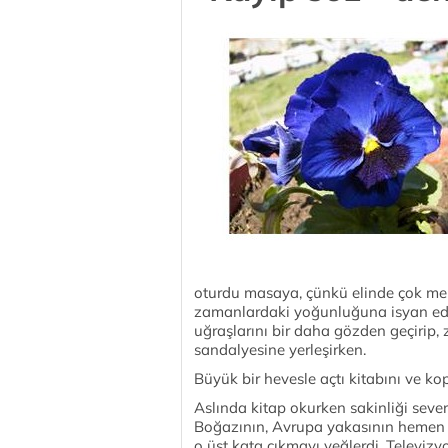
oturdu masaya, çünkü elinde çok mera
zamanlardaki yoğunluğuna isyan ediy
uğraşlarını bir daha gözden geçirip,
sandalyesine yerleşirken.
Büyük bir hevesle açtı kitabını ve k
Aslında kitap okurken sakinliği seve
Boğazının, Avrupa yakasının hemen ke
o üst kata çıkmayı yeğlerdi. Televizy