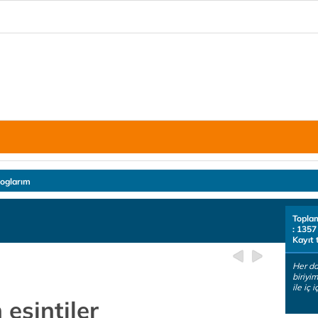
loglarım
Topla
: 1357
Kayıt 
Her da
biriyi
ile iç
 esintiler