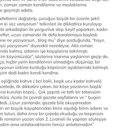
n, zaman zaman kendilerine ve mesleklerine
e geçmişti adeta.
etlerini değiştirip, çocuğun büyük bir özenle şekil
 ki söz veriyorum” telkinleri ile dikkatlice kurulayıp
bi arkadaşları ile yorgunluk atıp, keyif yaparken, kadın
defter, uzun zamandır ilk defa karalamaya başladı
anne ne yazıyorsun , blog mu” diye sorduğunda, “hayır,
yü yazıyorum” diyecekti neredeyse. Aklı roman
a kalmış, adamın işe kaçışlarına takılmıştı.
zim köyümüzdür", sözlerine inanma yaşlarının geçip de,
, hiçbir yerin kendilerinin olmadığını düşünüp, bir
Suyunun üstüne kurduğu köprünün ayaklarında kalmıştı.
liyim dedi kadın kendi kendine.
eşliğinde kahve ( bol ballı, kaşık ucu kadar kahveli)
azetede, ilk dikkatini çeken, bir köşe yazarının başlık
 kurulan köprü... Çok şaşırdı ve tatlı bir tebessüm
türü. Acele ile çevirdi gazete sayfalarını ve “ bugün
dedi...Uzun zamandır, gazete bile okuyamadan
nin en büyük kayıplarından birisi saydığı bilim adamı ve
dan tutun, daha önce bir çırpıda okuduğu ve başarısını
ı romanın yazarı olan Z. Livaneli ile yapılan söyleşiye
söyledim ama anlatacaklarımı henüz anlatamadım”