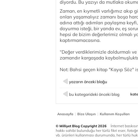
diyordu. Bu yazıyı da mutlaka okuma
Zaman, en kıymetli varlığımız akıp g
onları yaşamalıyız zamanı boşa ha
adına attığı adımları paylaşma keyfi
doyurma isteği, bir yanda ev, eş soru
hepsi de bizim değerlerimiz olmalı
kaptırmamacasına.
“Değer verdiklerimizle doldurmalı v
zamandır kargaşada kaybolmuşluktan
Not: Bahsi geçen kitap "Kayıp Söz" is
yazarın önceki bloğu
bu kategorideki önceki blog
kate
|
|
Anasayfa
Bize Ulaşın
Kullanım Koşulları
İnternet baskısınd
© Milliyet Blog Copyright 2026
hakkı sahibi bulunduğu her türlü fikri eser, fotoğr
vb. ürünleri kullanması durumunda, her türlü huku