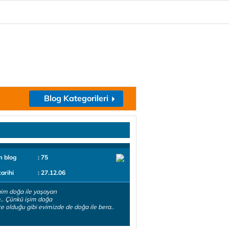
Blog Kategorileri
m blog
: 75
tarihi
: 27.12.06
im doğa ile yaşayan
m.. Çünkü işim doğa
 içe olduğu gibi evimizde de doğa ile bera..