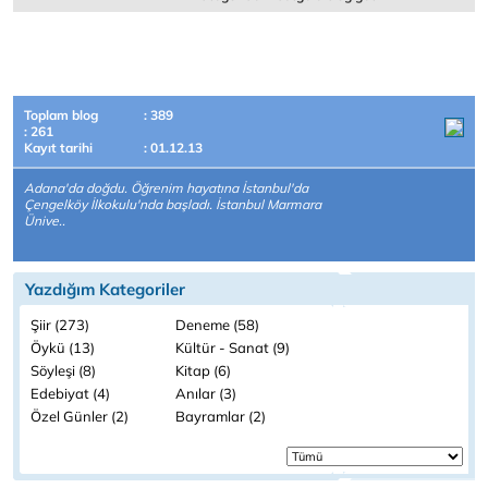
Toplam blog
: 389
: 261
Kayıt tarihi
: 01.12.13
Adana'da doğdu. Öğrenim hayatına İstanbul'da
Çengelköy İlkokulu'nda başladı. İstanbul Marmara
Ünive..
Yazdığım Kategoriler
Şiir (273)
Deneme (58)
Öykü (13)
Kültür - Sanat (9)
Söyleşi (8)
Kitap (6)
Edebiyat (4)
Anılar (3)
Özel Günler (2)
Bayramlar (2)