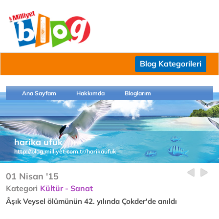
Blog Kategorileri
Ana Sayfam
Hakkımda
Bloglarım
harika ufuk
http://blog.milliyet.com.tr/harikaufuk
01 Nisan '15
Kategori
Kültür - Sanat
Âşık Veysel ölümünün 42. yılında Çokder'de anıldı