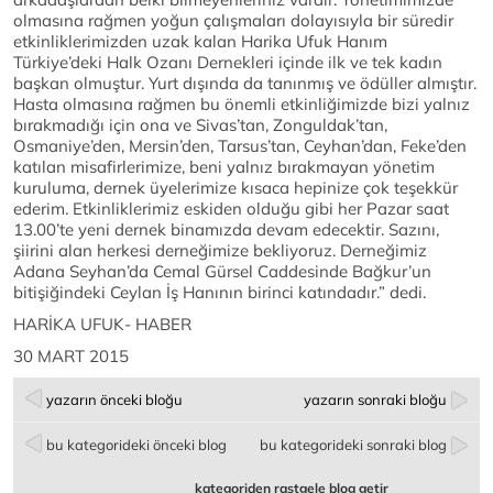
olmasına rağmen yoğun çalışmaları dolayısıyla bir süredir
etkinliklerimizden uzak kalan Harika Ufuk Hanım
Türkiye’deki Halk Ozanı Dernekleri içinde ilk ve tek kadın
başkan olmuştur. Yurt dışında da tanınmış ve ödüller almıştır.
Hasta olmasına rağmen bu önemli etkinliğimizde bizi yalnız
bırakmadığı için ona ve Sivas’tan, Zonguldak’tan,
Osmaniye’den, Mersin’den, Tarsus’tan, Ceyhan’dan, Feke’den
katılan misafirlerimize, beni yalnız bırakmayan yönetim
kuruluma, dernek üyelerimize kısaca hepinize çok teşekkür
ederim. Etkinliklerimiz eskiden olduğu gibi her Pazar saat
13.00’te yeni dernek binamızda devam edecektir. Sazını,
şiirini alan herkesi derneğimize bekliyoruz. Derneğimiz
Adana Seyhan’da Cemal Gürsel Caddesinde Bağkur’un
bitişiğindeki Ceylan İş Hanının birinci katındadır.” dedi.
HARİKA UFUK- HABER
30 MART 2015
yazarın önceki bloğu
yazarın sonraki bloğu
bu kategorideki önceki blog
bu kategorideki sonraki blog
kategoriden rastgele blog getir