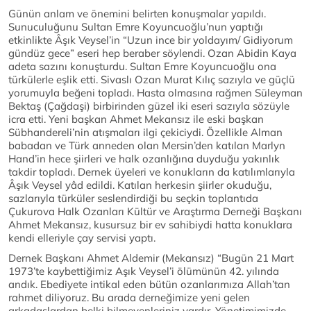
Günün anlam ve önemini belirten konuşmalar yapıldı.
Sunuculuğunu Sultan Emre Koyuncuoğlu’nun yaptığı
etkinlikte Âşık Veysel’in “Uzun ince bir yoldayım/ Gidiyorum
gündüz gece” eseri hep beraber söylendi. Ozan Abidin Kaya
adeta sazını konuşturdu. Sultan Emre Koyuncuoğlu ona
türkülerle eşlik etti. Sivaslı Ozan Murat Kılıç sazıyla ve güçlü
yorumuyla beğeni topladı. Hasta olmasına rağmen Süleyman
Bektaş (Çağdaşi) birbirinden güzel iki eseri sazıyla sözüyle
icra etti. Yeni başkan Ahmet Mekansız ile eski başkan
Sübhandereli’nin atışmaları ilgi çekiciydi. Özellikle Alman
babadan ve Türk anneden olan Mersin’den katılan Marlyn
Hand’in hece şiirleri ve halk ozanlığına duyduğu yakınlık
takdir topladı. Dernek üyeleri ve konukların da katılımlarıyla
Âşık Veysel yâd edildi. Katılan herkesin şiirler okuduğu,
sazlarıyla türküler seslendirdiği bu seçkin toplantıda
Çukurova Halk Ozanları Kültür ve Araştırma Derneği Başkanı
Ahmet Mekansız, kusursuz bir ev sahibiydi hatta konuklara
kendi elleriyle çay servisi yaptı.
Dernek Başkanı Ahmet Aldemir (Mekansız) “Bugün 21 Mart
1973’te kaybettiğimiz Aşık Veysel’i ölümünün 42. yılında
andık. Ebediyete intikal eden bütün ozanlarımıza Allah’tan
rahmet diliyoruz. Bu arada derneğimize yeni gelen
arkadaşlardan belki bilmeyenleriniz vardır. Yönetimimizde