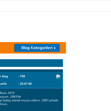
Blog Kategorileri
m blog
: 798
tarihi
: 25.07.06
Okulu 1974
uyum. 1983'de
 Subay olarak mezun oldum. 1987 yılında
 Kuvv..