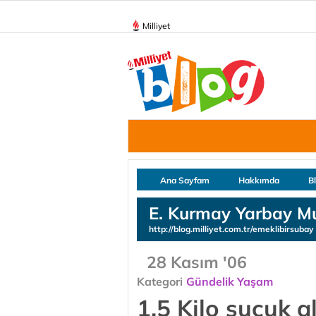
Milliyet
Ana Sayfam
Hakkımda
B
E. Kurmay Yarbay M
http://blog.milliyet.com.tr/emeklibirsubay
28 Kasım '06
Kategori
Gündelik Yaşam
1.5 Kilo sucuk al