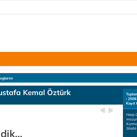
loglarım
ustafa Kemal Öztürk
Topla
: 2506
Kayıt 
Harp 
mezun
Kurmay
Silahlı
dik...