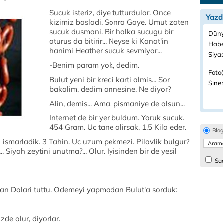
Sucuk isteriz, diye tutturdular. Once
Yazd
kizimiz basladi. Sonra Gaye. Umut zaten
sucuk dusmani. Bir halka sucugu bir
Düny
oturus da bitirir... Neyse ki Kanat'in
Habe
hanimi Heather sucuk sevmiyor...
Siyas
-Benim param yok, dedim.
Fotoğ
Bulut yeni bir kredi karti almis... Sor
Sine
bakalim, dedim annesine. Ne diyor?
Alin, demis... Ama, pismaniye de olsun...
Internet de bir yer buldum. Yoruk sucuk.
454 Gram. Uc tane alirsak, 1.5 Kilo eder.
Blo
ismarladik. 3 Tahin. Uc uzum pekmezi. Pilavlik bulgur?
. Siyah zeytini unutma?... Olur. Iyisinden bir de yesil
Sad
an Dolari tuttu. Odemeyi yapmadan Bulut'a sorduk:
zde olur, diyorlar.