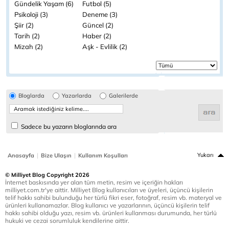
Gündelik Yaşam (6)
Futbol (5)
Psikoloji (3)
Deneme (3)
Şiir (2)
Güncel (2)
Tarih (2)
Haber (2)
Mizah (2)
Aşk - Evlilik (2)
Bloglarda
Yazarlarda
Galerilerde
Sadece bu yazarın bloglarında ara
|
|
Yukarı
Anasayfa
Bize Ulaşın
Kullanım Koşulları
© Milliyet Blog Copyright 2026
İnternet baskısında yer alan tüm metin, resim ve içeriğin hakları
milliyet.com.tr'ye aittir. Milliyet Blog kullanıcıları ve üyeleri, üçüncü kişilerin
telif hakkı sahibi bulunduğu her türlü fikri eser, fotoğraf, resim vb. materyal ve
ürünleri kullanamazlar. Blog kullanıcı ve yazarlarının, üçüncü kişilerin telif
hakkı sahibi olduğu yazı, resim vb. ürünleri kullanması durumunda, her türlü
hukuki ve cezai sorumluluk kendilerine aittir.