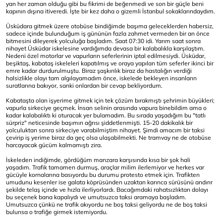
yan her zaman olduğu gibi bu fikrimi de beğenmedi ve son bir güçle beni
kapının dışına itiveredi. İşte bir kez daha o gizemli İstanbul sokaklarındaydım.
Üsküdara gitmek üzere otobüse bindiğimde başıma geleceklerden habersiz,
sadece içinde bulunduğum iş gününün fazla zahmet vermeden bir an önce
bitmesini dileyerek yolculuğa başladım. Saat 07:30 idi. Yarım saat sonra
nihayet Üsküdar iskelesine vardığımda devasa bir kalabalıkla karşılaştım.
Nedeni özel motorlar ve vapurların seferlerinin iptal edilmesiydi. Üsküdar,
beşiktaş, kabataş iskeleleri kapatılmış ve oraya yapılan tüm seferler ikinci bir
emre kadar durdurulmuştu. Biraz şaşkınlık biraz da hastalığın verdiği
halsizlikle olayı tam algılayamadım önce, iskelede bekleyen insanların
suratlarına bakıyor, sanki onlardan bir cevap bekliyordum.
Kabataşta olan işyerime gitmek için tek çözüm bırakmıştı şehrimin büyükleri;
vapurla sirkeciye geçmek. İnsan selinin arasında vapura binebildim ama o
kadar kalabalıktı ki oturacak yer bulamadım. Bu sırada yaşadığım bu "tatlı
sürpriz" neticesinde başımın ağrısı şiddetlenmişti. 15-20 dakikalık bir
yolculuktan sonra sirkeciye varabilmiştim nihayet. Şimdi amacım bir taksi
çevirip iş yerime biraz da geç olsa ulaşabilmekti. Ne tramvay ne de otobüse
harcayacak gücüm kalmamıştı zira.
İskeleden indiğimde, gördüğüm manzara karşısında kısa bir şok hali
yaşadım. Trafik tamamen durmuş, araçlar milim ilerlemiyor ve herkes var
gücüyle kornalarına basıyordu bu durumu protesto etmek için. Trafikten
umudunu kesenler ise galata köprüsünden uzaktan karınca sürüsünü andırır
şekilde telaş içinde ve hızla ilerliyorlardı. Bacağımdaki rahatsızlıktan dolayı
bu seçenek bana kapalıydı ve umutsuzca taksi aramaya başladım.
Umutsuzca çünkü ne trafik akıyordu ne boş taksi geliyordu ne de boş taksi
bulunsa o trafiğe girmek istemiyordu.