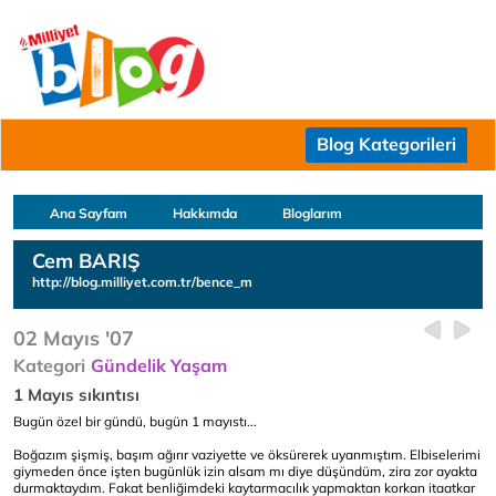
Blog Kategorileri
Ana Sayfam
Hakkımda
Bloglarım
Cem BARIŞ
http://blog.milliyet.com.tr/bence_m
02 Mayıs '07
Kategori
Gündelik Yaşam
1 Mayıs sıkıntısı
Bugün özel bir gündü, bugün 1 mayıstı...
Boğazım şişmiş, başım ağırır vaziyette ve öksürerek uyanmıştım. Elbiselerimi
giymeden önce işten bugünlük izin alsam mı diye düşündüm, zira zor ayakta
durmaktaydım. Fakat benliğimdeki kaytarmacılık yapmaktan korkan itaatkar