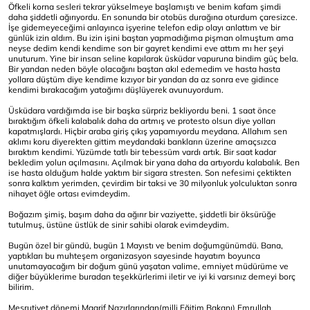
Öfkeli korna sesleri tekrar yükselmeye başlamıştı ve benim kafam şimdi
daha şiddetli ağırıyordu. En sonunda bir otobüs durağına oturdum çaresizce.
İşe gidemeyeceğimi anlayınca işyerine telefon edip olayı anlattım ve bir
günlük izin aldım. Bu izin işini baştan yapmadığıma pişman olmuştum ama
neyse dedim kendi kendime son bir gayret kendimi eve attım mı her şeyi
unuturum. Yine bir insan seline kapılarak üsküdar vapuruna bindim güç bela.
Bir yandan neden böyle olacağını baştan akıl edemedim ve hasta hasta
yollara düştüm diye kendime kızıyor bir yandan da az sonra eve gidince
kendimi bırakacağım yatağımı düşlüyerek avunuyordum.
Üsküdara vardığımda ise bir başka sürpriz bekliyordu beni. 1 saat önce
bıraktığım öfkeli kalabalık daha da artmış ve protesto olsun diye yolları
kapatmışlardı. Hiçbir araba giriş çıkış yapamıyordu meydana. Allahım sen
aklımı koru diyerekten gittim meydandaki bankların üzerine amaçsızca
bıraktım kendimi. Yüzümde tatlı bir tebessüm vardı artık. Bir saat kadar
bekledim yolun açılmasını. Açılmak bir yana daha da artıyordu kalabalık. Ben
ise hasta olduğum halde yaktım bir sigara stresten. Son nefesimi çektikten
sonra kalktım yerimden, çevirdim bir taksi ve 30 milyonluk yolculuktan sonra
nihayet öğle ortası evimdeydim.
Boğazım şimiş, başım daha da ağırır bir vaziyette, şiddetli bir öksürüğe
tutulmuş, üstüne üstlük de sinir sahibi olarak evimdeydim.
Bugün özel bir gündü, bugün 1 Mayıstı ve benim doğumgünümdü. Bana,
yaptıkları bu muhteşem organizasyon sayesinde hayatım boyunca
unutamayacağım bir doğum günü yaşatan valime, emniyet müdürüme ve
diğer büyüklerime buradan teşekkürlerimi iletir ve iyi ki varsınız demeyi borç
bilirim.
Meşrutiyet dönemi Maarif Nazırlarından(milli Eğitim Bakanı) Emrullah