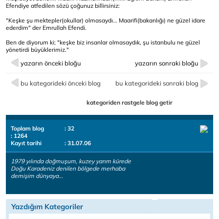
Efendiye atfedilen sözü çoğunuz billirsiniz:
"Keşke şu mektepler(okullar) olmasaydı... Maarifi(bakanlığı) ne güzel idare
ederdim" der Emrullah Efendi.
Ben de diyorum ki; "keşke biz insanlar olmasaydık, şu istanbulu ne güzel
yönetirdi büyüklerimiz."
yazarın önceki bloğu
yazarın sonraki bloğu
bu kategorideki önceki blog
bu kategorideki sonraki blog
kategoriden rastgele blog getir
Toplam blog
: 32
: 1264
Kayıt tarihi
: 31.07.06
1979 yılında doğmuşum, kuzey yarım kürede
Doğu Karadeniz denilen bölgede merhaba
demişim dünyaya...
Yazdığım Kategoriler