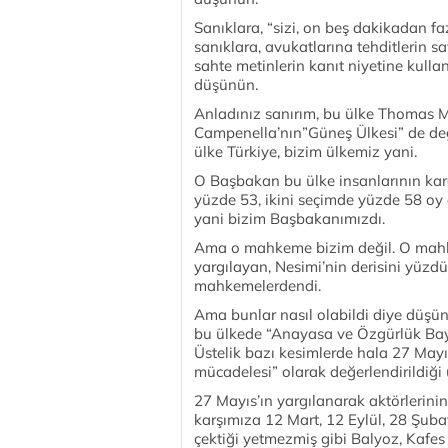
Sanıklara, “sizi, on beş dakikadan f
sanıklara, avukatlarına tehditlerin
sahte metinlerin kanıt niyetine kulla
düşünün.
Anladınız sanırım, bu ülke Thomas M
Campenella’nın”Güneş Ülkesi” de deği
ülke Türkiye, bizim ülkemiz yani.
O Başbakan bu ülke insanlarının kard
yüzde 53, ikini seçimde yüzde 58 oy
yani bizim Başbakanımızdı.
Ama o mahkeme bizim değil. O mahkeme
yargılayan, Nesimi’nin derisini yüzd
mahkemelerdendi.
Ama bunlar nasıl olabildi diye düşü
bu ülkede “Anayasa ve Özgürlük Bay
Üstelik bazı kesimlerde hala 27 Mayıs 
mücadelesi” olarak değerlendirildiği
27 Mayıs’ın yargılanarak aktörlerini
karşımıza 12 Mart, 12 Eylül, 28 Şubat
çektiği yetmezmiş gibi Balyoz, Kafes v