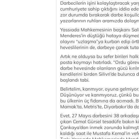
Darbecilerin işini kolaylaştıracak y
cumhuriyete sahip çıktığını iddia eden
zor durumda bırakarak darbe koşullar
yazarlarının ruhları aramızda dolaşm
Yassıada Mahkemesinin başkanı Sal
Menderes’in düştüğü hataya düşmedi
olayını “uzlaşma”ya kurban edip ör
heveslilerinin de, darbeye çanak tut
Artık ne olduysa bu sefer birileri h
posta koymayı hatırladı. “Ordu göreve
darbe hevesinde olanların gücü kırıl
kendilerini birden Silivri’de bulunc
başlandı tabi.
Belirtelim, kanmıyor, oyuna gelmiyor,
Düşünüyor ve kanmıyoruz, çünkü bu 
bu ülkenin üç fidanına da acımadı. B
Mamak’ta, Metris’te, Diyarbakır’da d
Evet, 27 Mayıs darbesini 38 arkadaşı
çıkan Cemal Gürsel tesadüfe bakın k
Çankaya’dan inmek zorunda kalmıştı
kaldığı saat ile Mustafa Kemal’in vefa