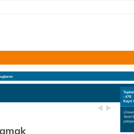
loglarım
Topla
: 476
Kayıt 
Ünive
Yerel 
çalışıy
rlamak