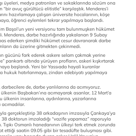
argı üyeleri, medya patronları ve sokaklarında sözüm ona
 “bir avuç gürültücü elitistle” karşılaştık. Menderes’i
ını hazırlamaya çalışan üniversite hocalarının, köşe
aya, öğrenci eylemleri tekrar yapılmaya başlandı.
im Başol’un yeni versiyonu tam bulunmuşken hükümet
. Menderes, darbe hazırlığında yakalanan 9 Subay
tbas ederken şimdiki hükümet cesur davranarak darbe
anların da üzerine gitmekten çekinmedi.
alkın gücünü fark ederek askere selam çakmak yerine
” pankartı altında yürüyen profların, askeri kışkırtarak
maya başlandı. Yeni bir Yassıada hayali kuranlar
a da hukuk hatırlanmaya, zindan edebiyatı yapılmaya
 darbecilere de, darbe yanlılarına da acımıyoruz.
ülkenin Başbakan’ına acımayarak asanlar, 12 Mart’a
u ülkenin insanlarına, aydınlarına, yazarlarına
a acımadılar.
yla gerçekleştirip 38 arkadaşının imzasıyla Çankaya’ya
i 38 doktorun imzaladığı “vazife yapamaz” raporuyla
. Tıpkı Osmanlı hanedanının ülkeyi terk etmek zorunda
t ettiği saatin 09.05 gibi bir tesadüfte buluşması gibi.