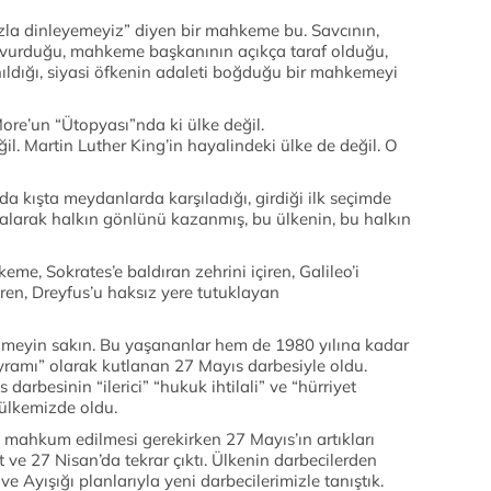
azla dinleyemeyiz” diyen bir mahkeme bu. Savcının,
 savurduğu, mahkeme başkanının açıkça taraf olduğu,
nıldığı, siyasi öfkenin adaleti boğduğu bir mahkemeyi
ore’un “Ütopyası”nda ki ülke değil.
l. Martin Luther King’in hayalindeki ülke de değil. O
a kışta meydanlarda karşıladığı, girdiği ilk seçimde
 alarak halkın gönlünü kazanmış, bu ülkenin, bu halkın
, Sokrates’e baldıran zehrini içiren, Galileo’i
üren, Dreyfus’u haksız yere tutuklayan
nmeyin sakın. Bu yaşananlar hem de 1980 yılına kadar
ramı” olarak kutlanan 27 Mayıs darbesiyle oldu.
darbesinin “ilerici” “hukuk ihtilali” ve “hürriyet
 ülkemizde oldu.
n mahkum edilmesi gerekirken 27 Mayıs’ın artıkları
 ve 27 Nisan’da tekrar çıktı. Ülkenin darbecilerden
e Ayışığı planlarıyla yeni darbecilerimizle tanıştık.