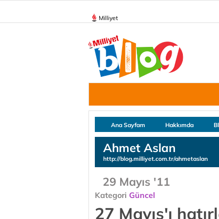
Milliyet
Ana Sayfam
Hakkımda
B
Ahmet Aslan
http://blog.milliyet.com.tr/ahmetaslan
29 Mayıs '11
Kategori
Güncel
27 Mayıs'ı hatı