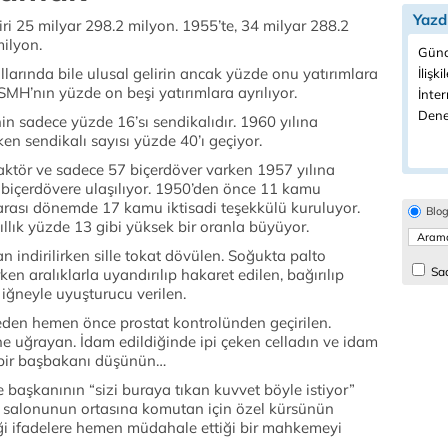
Yazd
ri 25 milyar 298.2 milyon. 1955’te, 34 milyar 288.2
milyon.
Günc
yıllarında bile ulusal gelirin ancak yüzde onu yatırımlara
İlişki
SMH’nın yüzde on beşi yatırımlara ayrılıyor.
İnter
Dene
in sadece yüzde 16’sı sendikalıdır. 1960 yılına
ken sendikalı sayısı yüzde 40’ı geçiyor.
aktör ve sadece 57 biçerdöver varken 1957 yılına
 biçerdövere ulaşılıyor. 1950’den önce 11 kamu
rası dönemde 17 kamu iktisadi teşekkülü kuruluyor.
Blo
yıllık yüzde 13 gibi yüksek bir oranla büyüyor.
indirilirken sille tokat dövülen. Soğukta palto
Sad
en aralıklarla uyandırılıp hakaret edilen, bağırılıp
iğneyle uyuşturucu verilen.
en hemen önce prostat kontrolünden geçirilen.
ne uğrayan. İdam edildiğinde ipi çeken celladın ve idam
ği bir başbakanı düşünün…
şkanının “sizi buraya tıkan kuvvet böyle istiyor”
 salonunun ortasına komutan için özel kürsünün
ği ifadelere hemen müdahale ettiği bir mahkemeyi