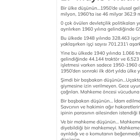
Bir ülke düşünün…1950’de ulusal geli
milyon, 1960’ta ise 46 milyar 362.9 
0 çok övülen devletçilik politikaları 
ayrılırken 1960 yılına gelindiğinde G
Bu ülkede 1948 yılında 328.463 işçin
yaklaşırken işçi sayısı 701.231’i aşar
Yine bu ülkede 1940 yılında 1.066 tr
gelindiğinde 44.144 traktör ve 6.523
işletmesi varken sadece 1950-1960 a
1950’den sonraki ilk dört yılda ülke 
Şimdi bir başbakan düşünün…Uçaktan 
giymesine izin verilmeyen. Gece uyurk
çağrılan. Mahkeme öncesi vücuduna 
Bir başbakan düşünün… İdam edilmed
Savcının ve hakimin ağır hakaretleri
ipinin parasının ailesinden istendi
Ve bir mahkeme düşünün… Mahkeme ba
diyebildiği bir mahkemeyi. Mahkeme
ayrıldığı ve o komutanın beğenmedi
düşünün.