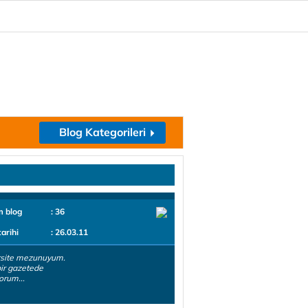
Blog Kategorileri
m blog
: 36
tarihi
: 26.03.11
rsite mezunuyum.
bir gazetede
orum...