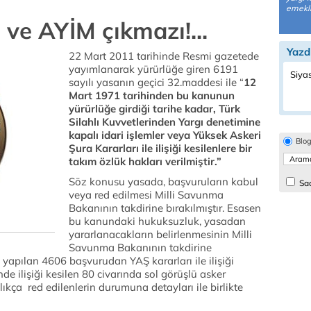
emekli
 ve AYİM çıkmazı!...
Yazd
22 Mart 2011 tarihinde Resmi gazetede
yayımlanarak yürürlüğe giren 6191
Siyas
sayılı yasanın geçici 32.maddesi ile “
12
Mart 1971 tarihinden bu kanunun
yürürlüğe girdiği tarihe kadar, Türk
Silahlı Kuvvetlerinden Yargı denetimine
kapalı idari işlemler veya Yüksek Askeri
Blo
Şura Kararları ile ilişiği kesilenlere bir
takım özlük hakları verilmiştir.”
Söz konusu yasada, başvuruların kabul
Sad
veya red edilmesi Milli Savunma
Bakanının takdirine bırakılmıştır. Esasen
bu kanundaki hukuksuzluk, yasadan
yararlanacakların belirlenmesinin Milli
Savunma Bakanının takdirine
a yapılan 4606 başvurudan YAŞ kararları ile ilişiği
de ilişiği kesilen 80 civarında sol görüşlü asker
kça red edilenlerin durumuna detayları ile birlikte