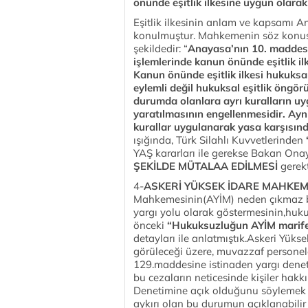
önünde eşitlik ilkesine uygun olara
Eşitlik ilkesinin anlam ve kapsamı A
konulmuştur. Mahkemenin söz konusu 
şekildedir: “
Anayasa’nın 10. maddesi
işlemlerinde kanun önünde eşitlik i
Kanun önünde eşitlik ilkesi hukuksal
eylemli değil hukuksal eşitlik öngörü
durumda olanlara ayrı kuralların uyg
yaratılmasının engellenmesidir. Ayn
kurallar uygulanarak yasa karşısınd
ışığında, Türk Silahlı Kuvvetlerinden
YAŞ kararları ile gerekse Bakan Onayı
ŞEKİLDE MÜTALAA EDİLMESİ
gerekt
4-
ASKERİ YÜKSEK İDARE MAHKEME
Mahkemesinin(AYİM) neden çıkmaz bi
yargı yolu olarak göstermesinin,huk
önceki
“Hukuksuzluğun AYİM marifet
detayları ile anlatmıştık.Askeri Yük
görüleceği üzere, muvazzaf personele
129.maddesine istinaden yargı denet
bu cezaların neticesinde kişiler hakkı
Denetimine açık olduğunu söylemek i
aykırı olan bu durumun açıklanabilir b