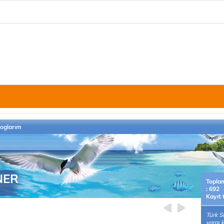
loglarım
NER
Topla
: 692
Kayıt 
Türk S
yargı 