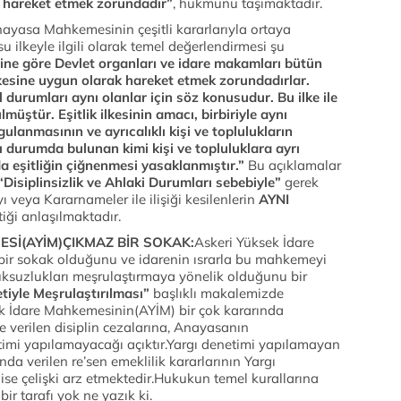
k hareket etmek zorundadır”
, hükmünü taşımaktadır.
nayasa Mahkemesinin çeşitli kararlarıyla ortaya
ilkeyle ilgili olarak temel değerlendirmesi şu
ne göre Devlet organları ve idare makamları bütün
lkesine uygun olarak hareket etmek zorundadırlar.
 durumları aynı olanlar için söz konusudur. Bu ilke ile
lmüştür. Eşitlik ilkesinin amacı, birbiriyle aynı
ulanmasının ve ayrıcalıklı kişi ve toplulukların
ı durumda bulunan kimi kişi ve topluluklara ayrı
a eşitliğin çiğnenmesi yasaklanmıştır.”
Bu açıklamalar
“Disiplinsizlik ve Ahlaki Durumları sebebiyle”
gerek
 veya Kararnameler ile ilişiği kesilenlerin
AYNI
iği anlaşılmaktadır.
Sİ(AYİM)ÇIKMAZ BİR SOKAK:
Askeri Yüksek İdare
r sokak olduğunu ve idarenin ısrarla bu mahkemeyi
uksuzlukları meşrulaştırmaya yönelik olduğunu bir
iyle Meşrulaştırılması”
başlıklı makalemizde
sek İdare Mahkemesinin(AYİM) bir çok kararında
 verilen disiplin cezalarına, Anayasanın
imi yapılamayacağı açıktır.Yargı denetimi yapılamayan
nda verilen re’sen emeklilik kararlarının Yargı
se çelişki arz etmektedir.Hukukun temel kurallarına
ir tarafı yok ne yazık ki.