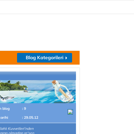
Blog Kategorileri
m blog
: 9
tarihi
: 29.05.12
ilahlı Kuvvetleri'nden
kararı olmadan re'sen