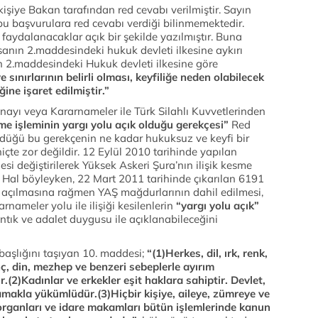
0 kişiye Bakan tarafından red cevabı verilmiştir. Sayın
 bu başvurulara red cevabı verdiği bilinmemektedir.
ydalanacaklar açık bir şekilde yazılmıştır. Buna
nın 2.maddesindeki hukuk devleti ilkesine aykırı
n 2.maddesindeki Hukuk devleti ilkesine göre
 sınırlarının belirli olması, keyfiliğe neden olabilecek
ne işaret edilmiştir.”
nayı veya Kararnameler ile Türk Silahlı Kuvvetlerinden
ilme işleminin yargı yolu açık olduğu gerekçesi”
Red
ürdüğü bu gerekçenin ne kadar hukuksuz ve keyfi bir
te zor değildir. 12 Eylül 2010 tarihinde yapılan
 değiştirilerek Yüksek Askeri Şura’nın ilişik kesme
ır. Hal böyleyken, 22 Mart 2011 tarihinde çıkarılan 6191
u açılmasına rağmen YAŞ mağdurlarının dahil edilmesi,
ameler yolu ile ilişiği kesilenlerin
“yargı yolu açık”
ntık ve adalet duygusu ile açıklanabileceğini
aşlığını taşıyan 10. maddesi;
“(1)Herkes, dil, ırk, renk,
nç, din, mezhep ve benzeri sebeplerle ayırım
.(2)Kadınlar ve erkekler eşit haklara sahiptir. Devlet,
makla yükümlüdür.(3)Hiçbir kişiye, aileye, zümreye ve
organları ve idare makamları bütün işlemlerinde kanun