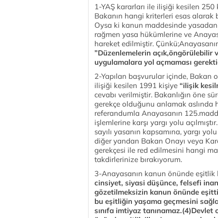
1-YAŞ kararları ile ilişiği kesilen 25
Bakanın hangi kriterleri esas alarak
Oysa ki kanun maddesinde yasadan fa
rağmen yasa hükümlerine ve Anayasa
hareket edilmiştir. Çünkü;Anayasanı
”Düzenlemelerin açık,öngörülebilir ve
uygulamalara yol açmaması gerektiği
2-Yapılan başvurular içinde, Bakan o
ilişiği kesilen 1991 kişiye
“ilişik kes
cevabı verilmiştir. Bakanlığın öne s
gerekçe olduğunu anlamak aslında hiç
referandumla Anayasanın 125.maddesi
işlemlerine karşı yargı yolu açılmışt
sayılı yasanın kapsamına, yargı yol
diğer yandan Bakan Onayı veya Kararn
gerekçesi ile red edilmesini hangi ma
takdirlerinize bırakıyorum.
3-Anayasanın kanun önünde eşitlik b
cinsiyet, siyasi düşünce, felsefi ina
gözetilmeksizin kanun önünde eşittir
bu eşitliğin yaşama geçmesini sağla
sınıfa imtiyaz tanınamaz.(4)Devlet 