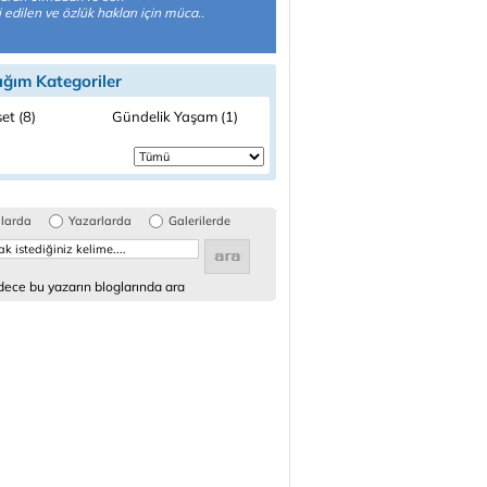
 edilen ve özlük hakları için müca..
ığım Kategoriler
et (8)
Gündelik Yaşam (1)
glarda
Yazarlarda
Galerilerde
ece bu yazarın bloglarında ara