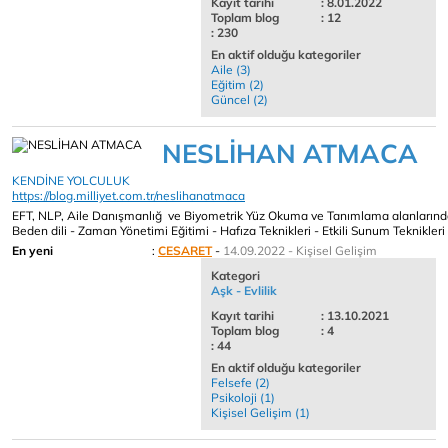
Kayıt tarihi
: 8.01.2022
Toplam blog
: 12
: 230
En aktif olduğu kategoriler
Aile (3)
Eğitim (2)
Güncel (2)
NESLİHAN ATMACA
KENDİNE YOLCULUK
https://blog.milliyet.com.tr/neslihanatmaca
EFT, NLP, Aile Danışmanlığ ve Biyometrik Yüz Okuma ve Tanımlama alanlarında hiz
Beden dili - Zaman Yönetimi Eğitimi - Hafıza Teknikleri - Etkili Sunum Teknikleri Eğ
En yeni
:
CESARET
-
14.09.2022 - Kişisel Gelişim
Kategori
Aşk - Evlilik
Kayıt tarihi
: 13.10.2021
Toplam blog
: 4
: 44
En aktif olduğu kategoriler
Felsefe (2)
Psikoloji (1)
Kişisel Gelişim (1)