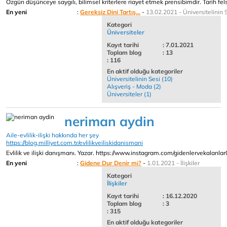
Özgün düşünceye saygılı, bilimsel kriterlere riayet etmek prensibimdir. Tarih fels
En yeni
:
Gereksiz Dini Tartış...
-
13.02.2021 - Üniversitelinin 
Kategori
Üniversiteler
Kayıt tarihi
: 7.01.2021
Toplam blog
: 13
: 116
En aktif olduğu kategoriler
Üniversitelinin Sesi (10)
Alışveriş - Moda (2)
Üniversiteler (1)
neriman aydin
Aile-evlilik-ilişki hakkında her şey
https://blog.milliyet.com.tr/evlilikveiliskidanismani
Evlilik ve ilişki danışmanı. Yazar. https://www.instagram.com/gidenlervekalanlar
En yeni
:
Gidene Dur Denir mi?
-
1.01.2021 - İlişkiler
Kategori
İlişkiler
Kayıt tarihi
: 16.12.2020
Toplam blog
: 3
: 315
En aktif olduğu kategoriler