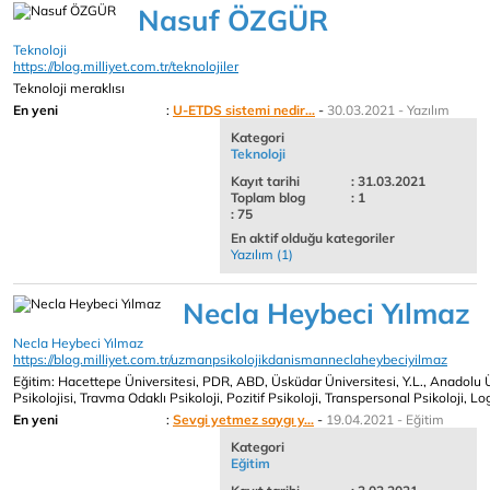
Nasuf ÖZGÜR
Teknoloji
https://blog.milliyet.com.tr/teknolojiler
Teknoloji meraklısı
En yeni
:
U-ETDS sistemi nedir...
-
30.03.2021 - Yazılım
Kategori
Teknoloji
Kayıt tarihi
: 31.03.2021
Toplam blog
: 1
: 75
En aktif olduğu kategoriler
Yazılım (1)
Necla Heybeci Yılmaz
Necla Heybeci Yılmaz
https://blog.milliyet.com.tr/uzmanpsikolojikdanismanneclaheybeciyilmaz
Eğitim: Hacettepe Üniversitesi, PDR, ABD, Üsküdar Üniversitesi, Y.L., Anadolu Ü
Psikolojisi, Travma Odaklı Psikoloji, Pozitif Psikoloji, Transpersonal Psikoloji, 
En yeni
:
Sevgi yetmez saygı y...
-
19.04.2021 - Eğitim
Kategori
Eğitim