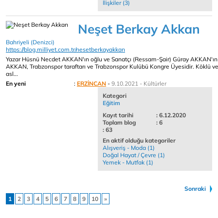
İlişkiler (3)
Neşet Berkay Akkan
Bahriyeli (Denizci)
https://blog.milliyet.com.tr/nesetberkayakkan
Yazar Hüsnü Necdet AKKAN'ın oğlu ve Sanatçı (Ressam-Şair) Güray AKKAN'ın t
AKKAN, Trabzonspor taraftarı ve Trabzonspor Kulübü Kongre Üyesidir. Köklü ve
asl...
En yeni
:
ERZİNCAN
-
9.10.2021 - Kültürler
Kategori
Eğitim
Kayıt tarihi
: 6.12.2020
Toplam blog
: 6
: 63
En aktif olduğu kategoriler
Alışveriş - Moda (1)
Doğal Hayat / Çevre (1)
Yemek - Mutfak (1)
Sonraki
1
2
3
4
5
6
7
8
9
10
»