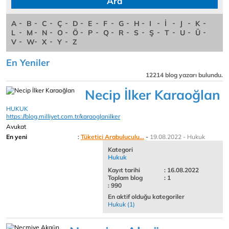
A
B
C
Ç
D
E
F
G
H
I
İ
J
K
L
M
N
O
Ö
P
Q
R
S
Ş
T
U
Ü
V
W
X
Y
Z
En Yeniler
12214 blog yazarı bulundu.
Necip İlker Karaoğlan
HUKUK
https://blog.milliyet.com.tr/karaoglanilker
Avukat
En yeni
:
Tüketici Arabuluculu...
-
19.08.2022 - Hukuk
Kategori
Hukuk
Kayıt tarihi
: 16.08.2022
Toplam blog
: 1
: 990
En aktif olduğu kategoriler
Hukuk (1)