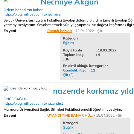
Necmiye Akgün
Özlem barındıran bahar
https://blog.milliyet.com.tr/necmiye
Selçuk Üniversitesi Egitim Fakültesi Biyoloji Bölümü bitirdim Emekli Biyoloji Ö
yazmayı seviyorum .Seyahat etmek ,yürüyüş yapmak ve doğayı keşfetmek ilgi ala
En yeni
:
Pamuk helvası
-
12.04.2022 - Şiir
Kategori
Eğitim
Kayıt tarihi
: 18.03.2022
Toplam blog
: 4
: 36
En aktif olduğu kategoriler
Gündelik Yaşam (2)
Şiir (2)
nazende korkmaz yıld
ÖNCE SAĞLIK.
https://blog.milliyet.com.tr/nazende1
Marmara Üniversitesi Sağlık Bilimleri Fakültesi emekli öğretim üyesiyim.
En yeni
:
UYANDI YİNE BAHAR HÜ...
-
15.04.2022 - Şiir
Kategori
Sağlık