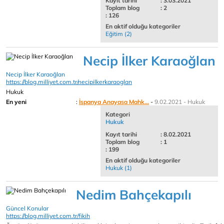
Kayıt tarihi
: 3.03.2021
Toplam blog
: 2
: 126
En aktif olduğu kategoriler
Eğitim (2)
Necip İlker Karaoğlan
Necip İlker Karaoğlan
https://blog.milliyet.com.tr/necipilkerkaraoglan
Hukuk
En yeni
:
İspanya Anayasa Mahk...
-
9.02.2021 - Hukuk
Kategori
Hukuk
Kayıt tarihi
: 8.02.2021
Toplam blog
: 1
: 199
En aktif olduğu kategoriler
Hukuk (1)
Nedim Bahçekapılı
Güncel Konular
https://blog.milliyet.com.tr/fikih