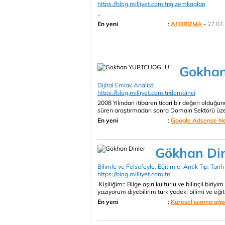
https://blog.milliyet.com.tr/gizemkaplan
..
En yeni
:
AFORİZMA
-
27.07.
Gokha
Dijital Emlak Analisti
https://blog.milliyet.com.tr/domainci
2008 Yılından itibaren ticari bir değeri olduğunu
süren araştırmadan sonra Domain Sektörü üzeri
En yeni
:
Google Adsense Ned
Gökhan Din
Bilimle ve Felsefeyle, Eğitimle, Antik Tıp, Tarih 
https://blog.milliyet.com.tr/
Kişiliğim:: Bilge aşırı kültürlü ve bilinçli biri
yazıyorum diyebilirim türkiyedeki bilimi ve eği
En yeni
:
Küresel ısınma ağaç