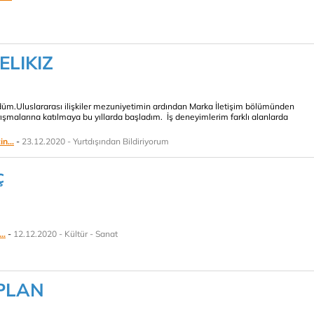
ELIKIZ
düm.Uluslararası ilişkiler mezuniyetimin ardından Marka İletişim bölümünden
şmalarına katılmaya bu yıllarda başladım. İş deneyimlerim farklı alanlarda
n...
-
23.12.2020 - Yurtdışından Bildiriyorum
ç
..
-
12.12.2020 - Kültür - Sanat
PLAN