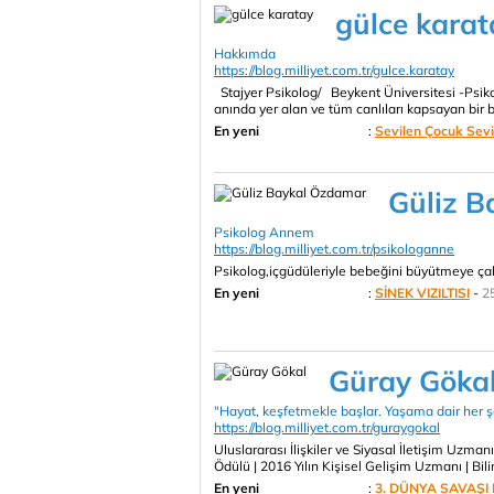
gülce karat
Hakkımda
https://blog.milliyet.com.tr/gulce.karatay
Stajyer Psikolog/ Beykent Üniversitesi -Psiko
anında yer alan ve tüm canlıları kapsayan bir b
En yeni
:
Sevilen Çocuk Sevil
Güliz 
Psikolog Annem
https://blog.milliyet.com.tr/psikologanne
Psikolog,içgüdüleriyle bebeğini büyütmeye çal
En yeni
:
SİNEK VIZILTISI
-
2
Güray Göka
"Hayat, keşfetmekle başlar. Yaşama dair her şe
https://blog.milliyet.com.tr/guraygokal
Uluslararası İlişkiler ve Siyasal İletişim Uzma
Ödülü | 2016 Yılın Kişisel Gelişim Uzmanı | Bi
En yeni
:
3. DÜNYA SAVAŞI 