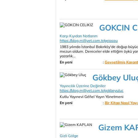
GOKCIN C
Karşı Kıyıdan Notlarım
https://blog.milliyet.com.tr/geiasou
1983 yılında İstanbul Bakırköy'de doğup büyü
mezun oldum. Dereceler elde ettiğim öykü yarı
yazarlık...
En yeni
:
Gevşetilmiş Karanti
Gökbey Ulu
Yayıncılık Üzerine Değiniler
https://blog.milliyet.com.tr/gokbeyuluc
Kutlu Yayınevi Géñel Yayın Yönetmeni
En yeni
:
Bir Kitap Nasıl Yayı.
Gizem KA
Gizli Gölge