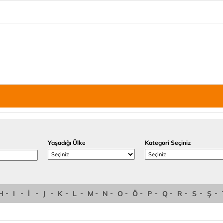
Yaşadığı Ülke
Kategori Seçiniz
H
I
İ
J
K
L
M
N
O
Ö
P
Q
R
S
Ş