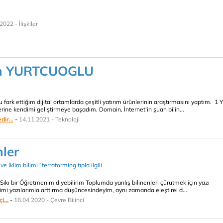
2022 - İlişkiler
n YURTCUOGLU
 fark ettiğim dijital ortamlarda çeşitli yatırım ürünlerinin araştırmasını yaptım. 1 Yı
ne kendimi geliştirmeye başadım. Domain, İnternet'in şuan bilin...
ir...
-
14.11.2021 - Teknoloji
ler
ve İklim bilimi "terraforming tıpla ilgili
yim Sıkı bir Öğretmenim diyebilirim Toplumda yanlış bilinenleri çürütmek için yazı
timi yazılarımla arttırma düşüncesindeyim, aynı zamanda eleştirel d...
l...
-
16.04.2020 - Çevre Bilinci