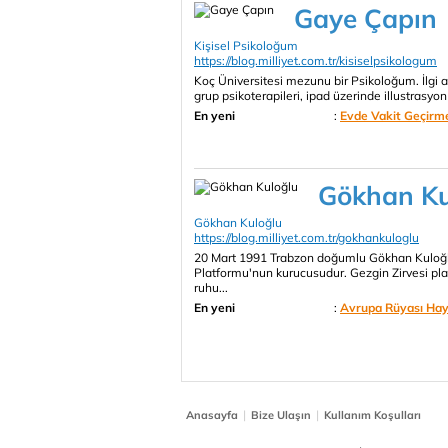
Gaye Çapın
Kişisel Psikoloğum
https://blog.milliyet.com.tr/kisiselpsikologum
Koç Üniversitesi mezunu bir Psikoloğum. İlgi a
grup psikoterapileri, ipad üzerinde illustrasyo
En yeni
:
Evde Vakit Geçirm
Gökhan Ku
Gökhan Kuloğlu
https://blog.milliyet.com.tr/gokhankuloglu
20 Mart 1991 Trabzon doğumlu Gökhan Kuloğlu
Platformu'nun kurucusudur. Gezgin Zirvesi platf
ruhu...
En yeni
:
Avrupa Rüyası Haya
|
|
Anasayfa
Bize Ulaşın
Kullanım Koşulları