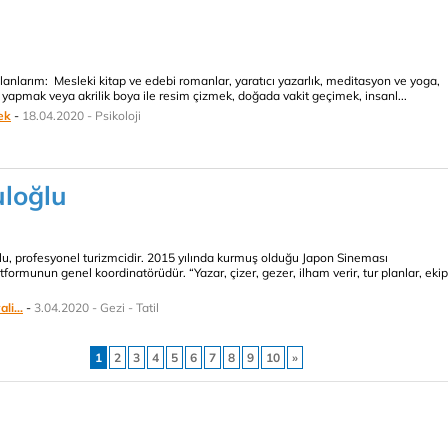
lanlarım: Mesleki kitap ve edebi romanlar, yaratıcı yazarlık, meditasyon ve yoga,
n yapmak veya akrilik boya ile resim çizmek, doğada vakit geçimek, insanl...
ek
-
18.04.2020 - Psikoloji
loğlu
, profesyonel turizmcidir. 2015 yılında kurmuş olduğu Japon Sineması
ormunun genel koordinatörüdür. “Yazar, çizer, gezer, ilham verir, tur planlar, ekip
li...
-
3.04.2020 - Gezi - Tatil
1
2
3
4
5
6
7
8
9
10
»