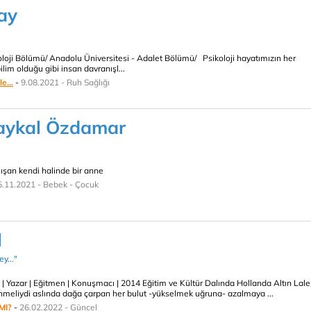
ay
loji Bölümü/ Anadolu Üniversitesi - Adalet Bölümü/ Psikoloji hayatımızın her
ilim olduğu gibi insan davranışl...
e...
-
9.08.2021 - Ruh Sağlığı
Baykal Özdamar
ışan kendi halinde bir anne
5.11.2021 - Bebek - Çocuk
l
y..."
nı | Yazar | Eğitmen | Konuşmacı | 2014 Eğitim ve Kültür Dalında Hollanda Altın Lale
linmeliydi aslında dağa çarpan her bulut -yükselmek uğruna- azalmaya ...
MI?
-
26.02.2022 - Güncel