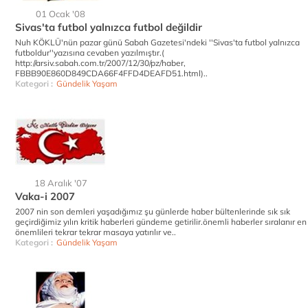
01 Ocak '08
Sivas'ta futbol yalnızca futbol değildir
Nuh KÖKLÜ'nün pazar günü Sabah Gazetesi'ndeki ''Sivas'ta futbol yalnızca
futboldur''yazısına cevaben yazılmıştır.(
http://arsiv.sabah.com.tr/2007/12/30/pz/haber,
FBBB90E860D849CDA66F4FFD4DEAFD51.html)..
Kategori :
Gündelik Yaşam
18 Aralık '07
Vaka-i 2007
2007 nin son demleri yaşadığımız şu günlerde haber bültenlerinde sık sık
geçirdiğimiz yılın kritik haberleri gündeme getirilir.önemli haberler sıralanır en
önemlileri tekrar tekrar masaya yatırılır ve..
Kategori :
Gündelik Yaşam