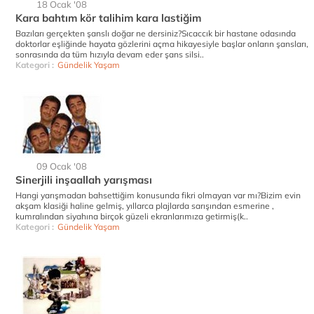
18 Ocak '08
Kara bahtım kör talihim kara lastiğim
Bazıları gerçekten şanslı doğar ne dersiniz?Sıcaccık bir hastane odasında
doktorlar eşliğinde hayata gözlerini açma hikayesiyle başlar onların şansları,
sonrasında da tüm hızıyla devam eder şans silsi..
Kategori :
Gündelik Yaşam
09 Ocak '08
Sinerjili inşaallah yarışması
Hangi yarışmadan bahsettiğim konusunda fikri olmayan var mı?Bizim evin
akşam klasiği haline gelmiş, yıllarca plajlarda sarışından esmerine ,
kumralından siyahına birçok güzeli ekranlarımıza getirmiş(k..
Kategori :
Gündelik Yaşam