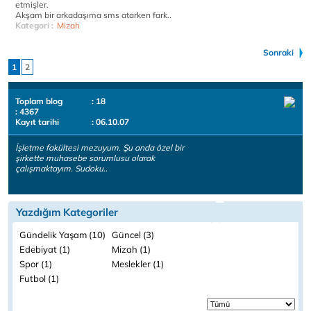
etmişler.
Akşam bir arkadaşıma sms atarken fark..
Kategori :
Mizah
Sonraki
1
2
Toplam blog
: 18
: 4367
Kayıt tarihi
: 06.10.07
İşletme fakültesi mezuyum. Şu anda özel bir
şirkette muhasebe sorumlusu olarak
çalışmaktayım. Sudoku..
Yazdığım Kategoriler
Gündelik Yaşam (10)
Güncel (3)
Edebiyat (1)
Mizah (1)
Spor (1)
Meslekler (1)
Futbol (1)