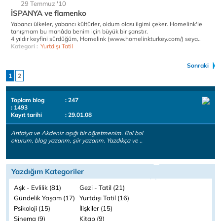
29 Temmuz '10
İSPANYA ve flamenko
Yabancı ülkeler, yabancı kültürler, oldum olası ilgimi çeker. Homelink'le
tanışmam bu manâda benim için büyük bir şanstır.
4 yıldır keyfini sürdüğüm, Homelink (www.homelinkturkey.com/) seya..
Kategori :
Yurtdışı Tatil
Sonraki
1
2
Toplam blog
: 247
: 1493
Kayıt tarihi
: 29.01.08
Antalya ve Akdeniz aşığı bir öğretmenim. Bol bol
okurum, blog yazarım, şiir yazarım. Yazdıkça ve ..
Yazdığım Kategoriler
Aşk - Evlilik (81)
Gezi - Tatil (21)
Gündelik Yaşam (17)
Yurtdışı Tatil (16)
Psikoloji (15)
İlişkiler (15)
Sinema (9)
Kitap (9)