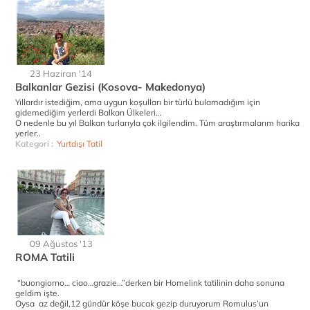
23 Haziran '14
Balkanlar Gezisi (Kosova- Makedonya)
Yıllardır istediğim, ama uygun koşulları bir türlü bulamadığım için
gidemediğim yerlerdi Balkan Ülkeleri…
O nedenle bu yıl Balkan turlarıyla çok ilgilendim. Tüm araştırmalarım harika
yerler..
Kategori :
Yurtdışı Tatil
09 Ağustos '13
ROMA Tatili
“buongiorno… ciao…grazie…”derken bir Homelink tatilinin daha sonuna
geldim işte.
Oysa az değil,12 gündür köşe bucak gezip duruyorum Romulus’un