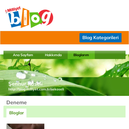
Blog Kategorileri
Ana Sayfam
Hakkımda
Bloglarım
Şennur Köseli
http://blog.milliyet.com.tr/sekoseli
Deneme
Bloglar