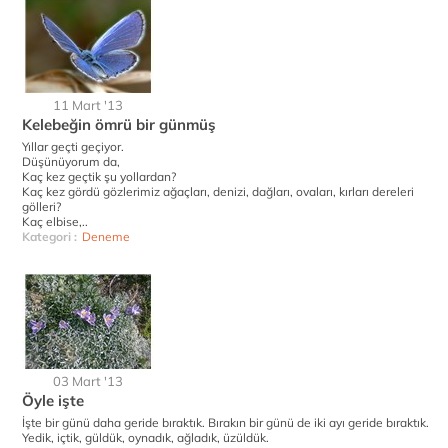
11 Mart '13
Kelebeğin ömrü bir günmüş
Yıllar geçti geçiyor.
Düşünüyorum da,
Kaç kez geçtik şu yollardan?
Kaç kez gördü gözlerimiz ağaçları, denizi, dağları, ovaları, kırları dereleri
gölleri?
Kaç elbise,..
Kategori :
Deneme
03 Mart '13
Öyle işte
İşte bir günü daha geride bıraktık. Bırakın bir günü de iki ayı geride bıraktık.
Yedik, içtik, güldük, oynadık, ağladık, üzüldük.