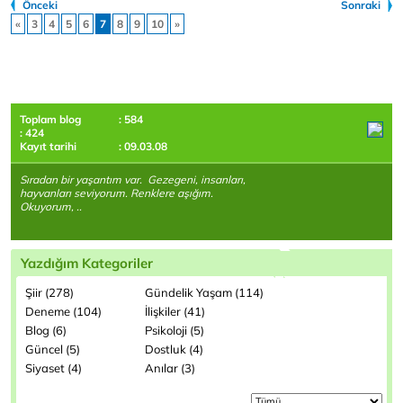
Önceki
Sonraki
«
3
4
5
6
7
8
9
10
»
Toplam blog
: 584
: 424
Kayıt tarihi
: 09.03.08
Sıradan bir yaşantım var. Gezegeni, insanları,
hayvanları seviyorum. Renklere aşığım.
Okuyorum, ..
Yazdığım Kategoriler
Şiir (278)
Gündelik Yaşam (114)
Deneme (104)
İlişkiler (41)
Blog (6)
Psikoloji (5)
Güncel (5)
Dostluk (4)
Siyaset (4)
Anılar (3)