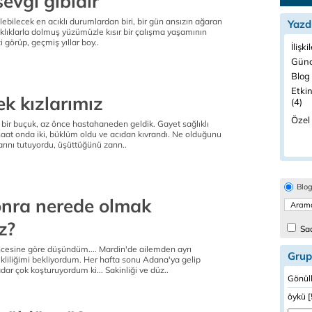
sevgi gibidir
ebilecek en acıklı durumlardan biri, bir gün ansızın ağaran
Yazd
şıklıklarla dolmuş yüzümüzle kısır bir çalışma yaşamının
 görüp, geçmiş yıllar boy..
İlişki
Günc
Blog 
Etkin
ek kızlarımız
(4)
Özel 
bir buçuk, az önce hastahaneden geldik. Gayet sağlıklı
aat onda iki, büklüm oldu ve acıdan kıvrandı. Ne olduğunu
rını tutuyordu, üşüttüğünü zann..
Blo
sonra nerede olmak
z?
Sad
ncesine göre düşündüm.... Mardin'de ailemden ayrı
Grup
kliliğimi bekliyordum. Her hafta sonu Adana'ya gelip
r çok koşturuyordum ki... Sakinliği ve düz..
Gönüll
öykü [