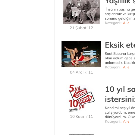
Yaşlılık 
İnsanın başına gel
saçlarımız ve kırı
sonuna geldiğimizi
Kategori :
Aile
21 Şubat '12
Eksik et
Saat Sabaha karşı 
olan oğlum gece s
anlamadık. Kasıkla
Kategori :
Aile
04 Aralık '11
10 yıl 
istersini
Kendimi beş yıl ö
çalışıyordum, eme
10 Kasım '11
dönüyordum. O kada
Kategori :
Aile