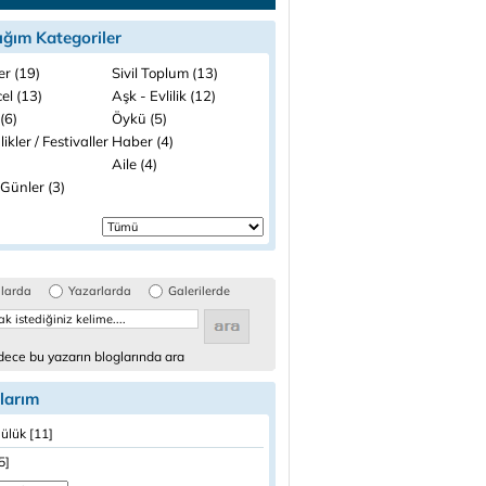
ığım Kategoriler
ler (19)
Sivil Toplum (13)
el (13)
Aşk - Evlilik (12)
(6)
Öykü (5)
likler / Festivaller
Haber (4)
Aile (4)
Günler (3)
glarda
Yazarlarda
Galerilerde
ece bu yazarın bloglarında ara
larım
ülük [11]
5]