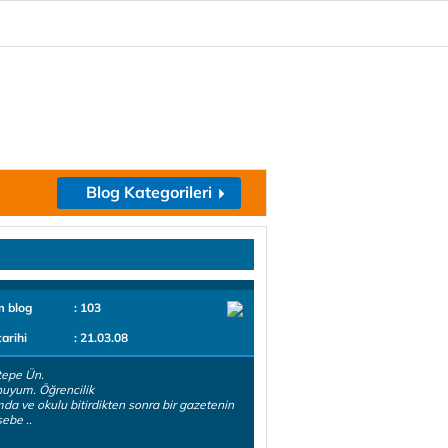
Blog Kategorileri
m blog
: 103
tarihi
: 21.03.08
tepe Ün.
uyum. Öğrencilik
ımda ve okulu bitirdikten sonra bir gazetenin
ebe ..