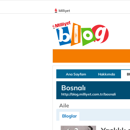
Milliyet
Ana Sayfam
Hakkımda
B
Bosnalı
http://blog.milliyet.com.tr/bosnali
Aile
Bloglar