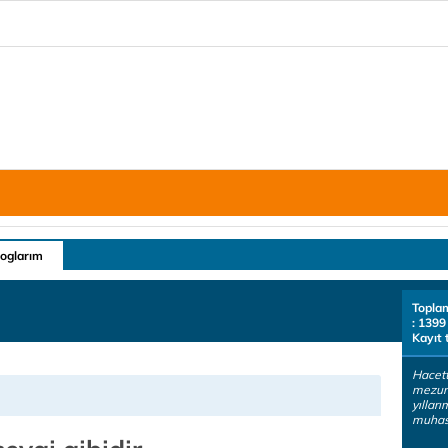
loglarım
Topla
: 1399
Kayıt 
Hacet
mezun
yıllar
muhas