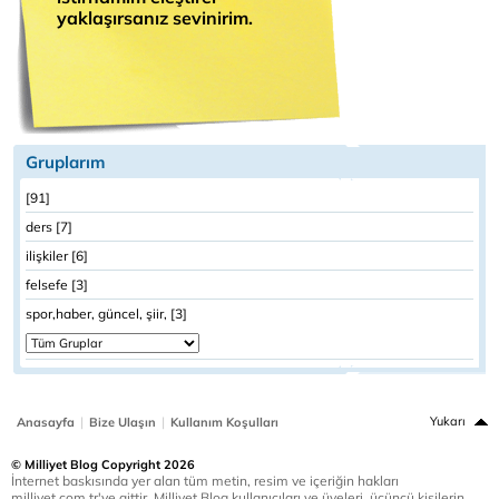
yaklaşırsanız sevinirim.
Gruplarım
[91]
ders [7]
ilişkiler [6]
felsefe [3]
spor,haber, güncel, şiir, [3]
|
|
Yukarı
Anasayfa
Bize Ulaşın
Kullanım Koşulları
© Milliyet Blog Copyright 2026
İnternet baskısında yer alan tüm metin, resim ve içeriğin hakları
milliyet.com.tr'ye aittir. Milliyet Blog kullanıcıları ve üyeleri, üçüncü kişilerin