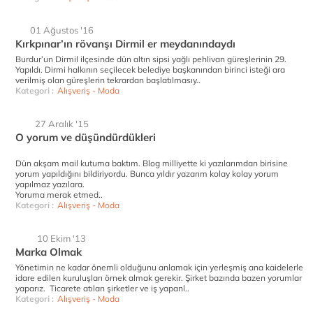
01 Ağustos '16
Kırkpınar’ın rövanşı Dirmil er meydanındaydı
Burdur’un Dirmil ilçesinde dün altın sipsi yağlı pehlivan güreşlerinin 29.
Yapıldı. Dirmi halkının seçilecek belediye başkanından birinci isteği ara
verilmiş olan güreşlerin tekrardan başlatılmasıy..
Kategori :
Alışveriş - Moda
27 Aralık '15
O yorum ve düşündürdükleri
Dün akşam mail kutuma baktım. Blog milliyette ki yazılarımdan birisine
yorum yapıldığını bildiriyordu. Bunca yıldır yazarım kolay kolay yorum
yapılmaz yazılara.
Yoruma merak etmed..
Kategori :
Alışveriş - Moda
10 Ekim '13
Marka Olmak
Yönetimin ne kadar önemli olduğunu anlamak için yerleşmiş ana kaidelerle
idare edilen kuruluşları örnek almak gerekir. Şirket bazında bazen yorumlar
yaparız. Ticarete atılan şirketler ve iş yapanl..
Kategori :
Alışveriş - Moda