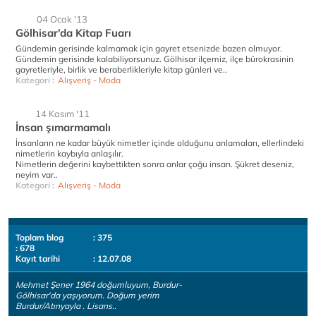
04 Ocak '13
Gölhisar’da Kitap Fuarı
Gündemin gerisinde kalmamak için gayret etsenizde bazen olmuyor.
Gündemin gerisinde kalabiliyorsunuz. Gölhisar ilçemiz, ilçe bürokrasinin
gayretleriyle, birlik ve beraberlikleriyle kitap günleri ve..
Kategori :
Alışveriş - Moda
14 Kasım '11
İnsan şımarmamalı
İnsanların ne kadar büyük nimetler içinde olduğunu anlamaları, ellerlindeki
nimetlerin kaybıyla anlaşılır.
Nimetlerin değerini kaybettikten sonra anlar çoğu insan. Şükret deseniz,
neyim var..
Kategori :
Alışveriş - Moda
Toplam blog
: 375
: 678
Kayıt tarihi
: 12.07.08
Mehmet Şener 1964 doğumluyum, Burdur-
Gölhisar'da yaşıyorum. Doğum yerim
Burdur/Atınyayla . Lisans..