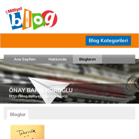
Blog Kategorileri
Ana Sayfam
Hakkımda
Bloglarım
ÖNAY BARIŞ KÖROĞLU
http://blog.milliyet.com.tr/onayca
Bloglar