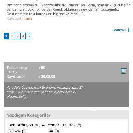
İzmir den arabayla1, 5 saatte ulaştık Çandarlı ya. Serin, nemsiz küçücük şirin,
bence halen bakir bir belde. Konuk olduğumuz ev, denizin kucağında.
Dostlarımızla rakı bardakları hiç boş kalmadı.. S..
Kategori :
İzmir
Sonraki
1
2
3
4
5
Toplam blog
: 50
: 1016
Kayıt tarihi
: 26.08.08
Anadolu Üniversitesi Ekonomi mezunuyum. Bir
Kamu kuruluşundan yönetici olarak emekli
oldum. Evliy..
Yazdığım Kategoriler
Ben Bildiriyorum (14)
Yemek - Mutfak (5)
Güncel (5)
Şiir (3)