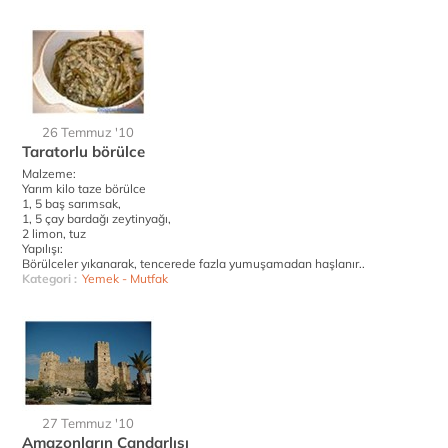
26 Temmuz '10
Taratorlu börülce
Malzeme:
Yarım kilo taze börülce
1, 5 baş sarımsak,
1, 5 çay bardağı zeytinyağı,
2 limon, tuz
Yapılışı:
Börülceler yıkanarak, tencerede fazla yumuşamadan haşlanır..
Kategori :
Yemek - Mutfak
27 Temmuz '10
Amazonların Çandarlısı