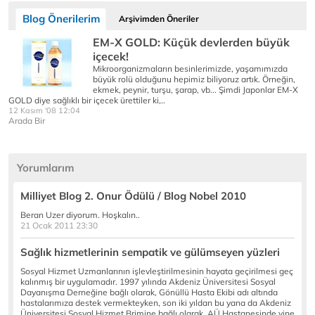
Blog Önerilerim
Arşivimden Öneriler
EM-X GOLD: Küçük devlerden büyük
içecek!
Mikroorganizmaların besinlerimizde, yaşamımızda
büyük rolü olduğunu hepimiz biliyoruz artık. Örneğin,
ekmek, peynir, turşu, şarap, vb... Şimdi Japonlar EM-X
GOLD diye sağlıklı bir içecek ürettiler ki,..
12 Kasım '08 12:04
Arada Bir
Yorumlarım
Milliyet Blog 2. Onur Ödülü / Blog Nobel 2010
Beran Uzer diyorum. Hoşkalın..
21 Ocak 2011 23:30
Sağlık hizmetlerinin sempatik ve gülümseyen yüzleri
Sosyal Hizmet Uzmanlarının işlevleştirilmesinin hayata geçirilmesi geç
kalınmış bir uygulamadır. 1997 yılında Akdeniz Üniversitesi Sosyal
Dayanışma Derneğine bağlı olarak, Gönüllü Hasta Ekibi adı altında
hastalarımıza destek vermekteyken, son iki yıldan bu yana da Akdeniz
Üniversitesi Sosyal Hizmet Brimine bağlı olarak, AÜ Hastanesinde yine