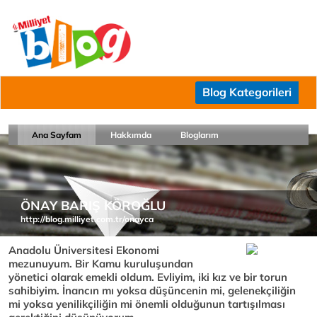
Blog Kategorileri
Ana Sayfam
Hakkımda
Bloglarım
ÖNAY BARIŞ KÖROĞLU
http://blog.milliyet.com.tr/onayca
Anadolu Üniversitesi Ekonomi
mezunuyum. Bir Kamu kuruluşundan
yönetici olarak emekli oldum. Evliyim, iki kız ve bir torun
sahibiyim. İnancın mı yoksa düşüncenin mi, gelenekçiliğin
mi yoksa yenilikçiliğin mi önemli olduğunun tartışılması