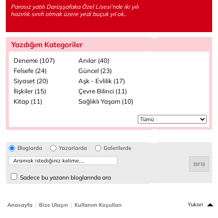
Parasız yatılı Darüşşafaka Özel Lisesi'nde iki yılı
hazırlık sınıfı olmak üzere yedi buçuk yıl ok..
Yazdığım Kategoriler
Deneme (107)
Anılar (40)
Felsefe (24)
Güncel (23)
Siyaset (20)
Aşk - Evlilik (17)
İlişkiler (15)
Çevre Bilinci (11)
Kitap (11)
Sağlıklı Yaşam (10)
Bloglarda
Yazarlarda
Galerilerde
Sadece bu yazarın bloglarında ara
|
|
Yukarı
Anasayfa
Bize Ulaşın
Kullanım Koşulları