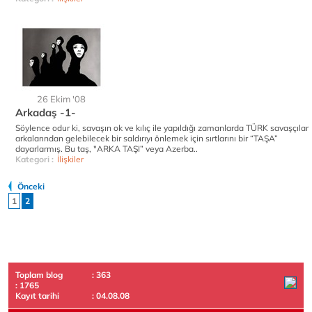
26 Ekim '08
Arkadaş -1-
Söylence odur ki, savaşın ok ve kılıç ile yapıldığı zamanlarda TÜRK savaşçılar
arkalarından gelebilecek bir saldırıyı önlemek için sırtlarını bir “TAŞA”
dayarlarmış. Bu taş, "ARKA TAŞI” veya Azerba..
Kategori :
İlişkiler
Önceki
1
2
Toplam blog
: 363
: 1765
Kayıt tarihi
: 04.08.08