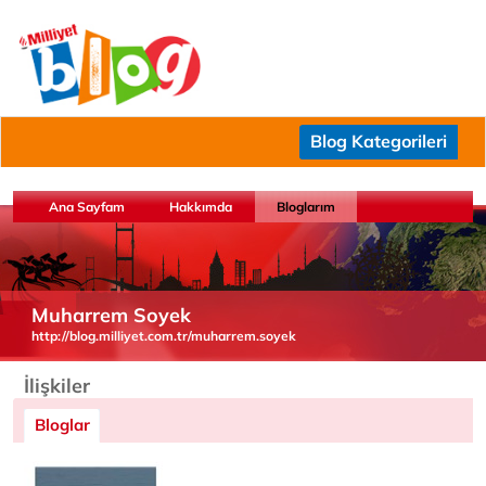
Blog Kategorileri
Ana Sayfam
Hakkımda
Bloglarım
Muharrem Soyek
http://blog.milliyet.com.tr/muharrem.soyek
İlişkiler
Bloglar