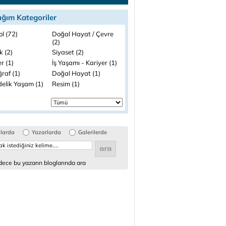
ığım Kategoriler
l (72)
Doğal Hayat / Çevre
(2)
k (2)
Siyaset (2)
r (1)
İş Yaşamı - Kariyer (1)
raf (1)
Doğal Hayat (1)
elik Yaşam (1)
Resim (1)
glarda
Yazarlarda
Galerilerde
ece bu yazarın bloglarında ara