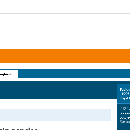
loglarım
Topla
: 1006
Kayıt 
1971 y
doğdum
yaşıyo
Bol da 