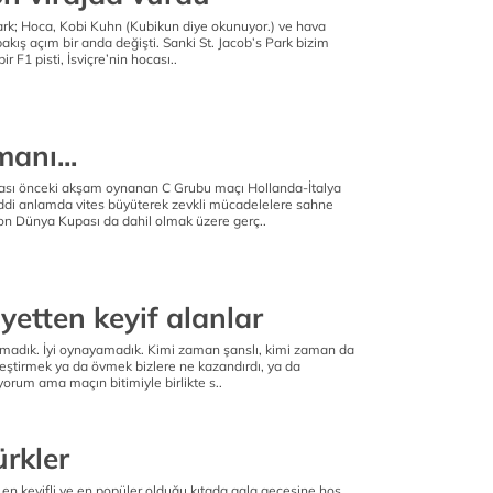
Park; Hoca, Kobi Kuhn (Kubikun diye okunuyor.) ve hava
kış açım bir anda değişti. Sanki St. Jacob’s Park bizim
ir F1 pisti, İsviçre’nin hocası..
anı...
sı önceki akşam oynanan C Grubu maçı Hollanda-İtalya
ciddi anlamda vites büyüterek zevkli mücadelelere sahne
on Dünya Kupası da dahil olmak üzere gerç..
yetten keyif alanlar
amadık. İyi oynayamadık. Kimi zaman şanslı, kimi zaman da
leştirmek ya da övmek bizlere ne kazandırdı, ya da
yorum ama maçın bitimiyle birlikte s..
ürkler
en keyifli ve en popüler olduğu kıtada gala gecesine hoş