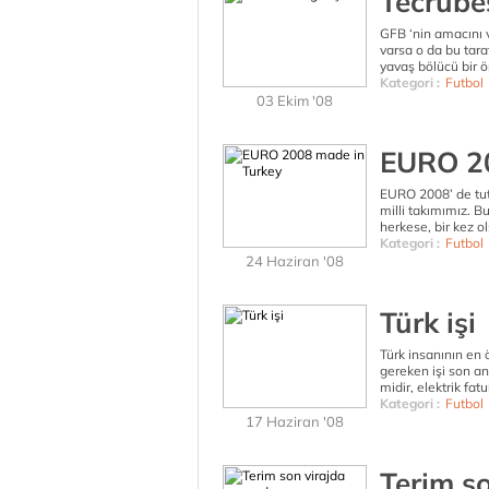
Tecrübe
GFB ‘nin amacını v
varsa o da bu tar
yavaş bölücü bir ö
Kategori :
Futbol
03 Ekim '08
EURO 20
EURO 2008’ de tut
milli takımımız. 
herkese, bir kez o
Kategori :
Futbol
24 Haziran '08
Türk işi
Türk insanının en 
gereken işi son a
midir, elektrik fat
Kategori :
Futbol
17 Haziran '08
Terim s