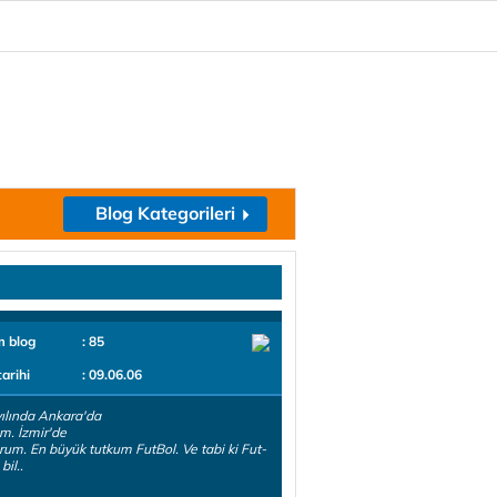
Blog Kategorileri
m blog
: 85
tarihi
: 09.06.06
ılında Ankara'da
. İzmir'de
rum. En büyük tutkum FutBol. Ve tabi ki Fut-
bil..