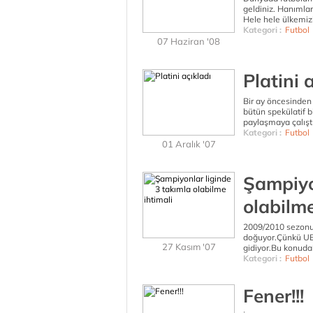
geldiniz. Hanımlar 
Hele hele ülkemizi
Kategori :
Futbol
07 Haziran '08
Platini 
Bir ay öncesinden 
bütün spekülatif bi
paylaşmaya çalışt
Kategori :
Futbol
01 Aralık '07
Şampiyo
olabilme
2009/2010 sezonun
doğuyor.Çünkü UEF
27 Kasım '07
gidiyor.Bu konudak
Kategori :
Futbol
Fener!!!