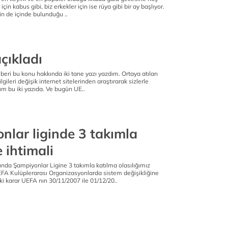
için kabus gibi, biz erkekler için ise rüya gibi bir ay başlıyor.
n de içinde bulunduğu ..
açıkladı
beri bu konu hakkında iki tane yazı yazdım. Ortaya atılan
lgileri değişik internet sitelerinden araştırarak sizlerle
ım bu iki yazıda. Ve bugün UE..
nlar liginde 3 takımla
 ihtimali
da Şampiyonlar Ligine 3 takımla katılma olasılığımız
A Kulüplerarası Organizasyonlarda sistem değişikliğine
i karar UEFA nın 30/11/2007 ile 01/12/20..