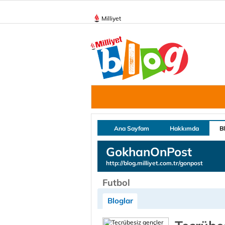
Milliyet
Ana Sayfam
Hakkımda
B
GokhanOnPost
http://blog.milliyet.com.tr/gonpost
Futbol
Bloglar