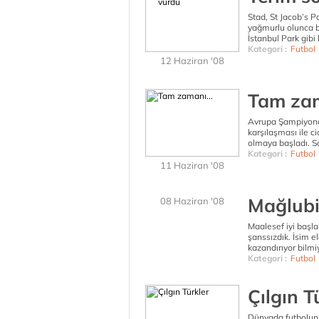
Stad, St Jacob’s 
yağmurlu olunca ba
İstanbul Park gibi b
Kategori :
Futbol
12 Haziran '08
Tam zam
Avrupa Şampiyona
karşılaşması ile 
olmaya başladı. S
Kategori :
Futbol
11 Haziran '08
Mağlubi
08 Haziran '08
Maalesef iyi başl
şanssızdık. İsim e
kazandırıyor bilmi
Kategori :
Futbol
Çılgın T
Dünyada futbolun 