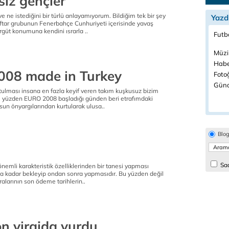
siz gençler
e ne istediğini bir türlü anlayamıyorum. Bildiğim tek bir şey
Yazd
aftar grubunun Fenerbahçe Cunhuriyeti içerisinde yavaş
rgüt konumuna kendini ısrarla ..
Futbo
Müzi
Habe
08 made in Turkey
Fotoğ
Günd
ulması insana en fazla keyif veren takım kuşkusuz bizim
Bu yüzden EURO 2008 başladığı günden beri etrafımdaki
lsun önyargılarından kurtularak ulusa..
Blo
Sad
önemli karakteristik özelliklerinden bir tanesi yapması
na kadar bekleyip ondan sonra yapmasıdır. Bu yüzden değil
uralarının son ödeme tarihlerin..
on virajda vurdu