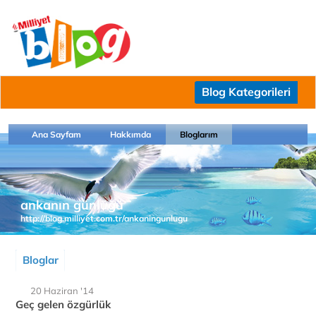
Blog Kategorileri
Ana Sayfam
Hakkımda
Bloglarım
ankanın günlüğü
http://blog.milliyet.com.tr/ankaningunlugu
Bloglar
20 Haziran '14
Geç gelen özgürlük