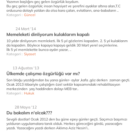
Yazımın başlığını geç gelen özgürlük koydum.
Bu geç gelen özgürlük; insan haysiyet ve şerefini ayaklar altına alan,T.C
ordusuna dolaylı yoldan da olsa kara çalan, evlatların, ana-babaların ..
Kategori :
Güncel
24 Mart '14
Memeleketi dinliyorum kulaklarım kapalı
10 yıldır dinliyorum memleketi. İlk 5 yıl gözlerimi kapadım. 2. 5 yıl kulaklarım
da kapadım. Böylece kapaya kapaya geldik 30 Mart yerel seçimlerine.
İlk 5 yıl memlekette bunca aydın yazar, ..
Kategori :
Siyaset
13 Ağustos '13
Ülkemde çalışma özgürlüğü var mı?
Son bloğu yazdığımdan bu yana günler- aylar ,kafa ,göz derken zaman geçti.
Ocak 2013 itibariyle çalıştığım özel sektör kapsamındaki rehabilitasyon
merkezinden yaş haddinden dolayı MEB tar..
Kategori :
Hukuk
28 Mayıs '12
Du bakalım n'olcak???
Sevgili dostlar! Ocak 2012 den bu güne epey günler geçti. Saçımızı başımızı
yolduran uygulamalara tanık olduk. Herkes göreceğini gördü, yazacağını
yazdı. Yazacağını yazdı derken Aklıma Aziz Nesin'i..