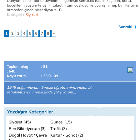
Dünyamızın bir bahar devinimini, güneşin sımsıcak ısısını, kuşların, börtü,
böceklerin yaşam telaşını, tabiatın tüm coşkusu ile uyanışını hep birlikte aynı
atmosfer içinde hissediyoruz. B..
Kategori :
Siyaset
Sonraki
1
2
3
4
5
6
7
8
»
Toplam blog
: 81
: 646
Kayıt tarihi
: 23.01.09
1948 doğumluyum. Emekli öğretmenim. Halen bir
rehabilitasyon merkezinde çalışıyorum...
Yazdığım Kategoriler
Siyaset (45)
Güncel (15)
Ben Bildiriyorum (3)
Trafik (3)
Doğal Hayat / Çevre
Kültür - Sanat (2)
(2)