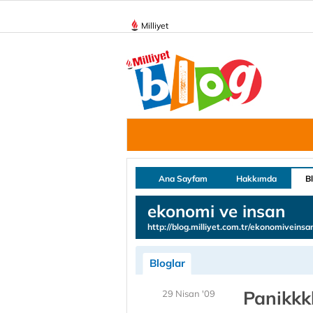
Milliyet
Ana Sayfam
Hakkımda
B
ekonomi ve insan
http://blog.milliyet.com.tr/ekonomiveinsa
Bloglar
Panikkkk
29 Nisan '09