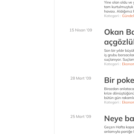
Yine olan oldu ve 
tam kurtulmuştuk k
havası. Aldığımız 
Kategori :
Gündel
Okan Ba
15 Nisan '09
açgözlü
Son bir yıldır büyü
iş grubu borsacıl
suçlanıyor. Suçlam
Kategori :
Ekonom
Bir poke
28 Mart '09
Birazdan anlatac
krize dönüştüğünü 
bütün gün rakamla
Kategori :
Ekonom
Neye ba
25 Mart '09
Geçen Hafta kapasi
anlamıyla paniğe 