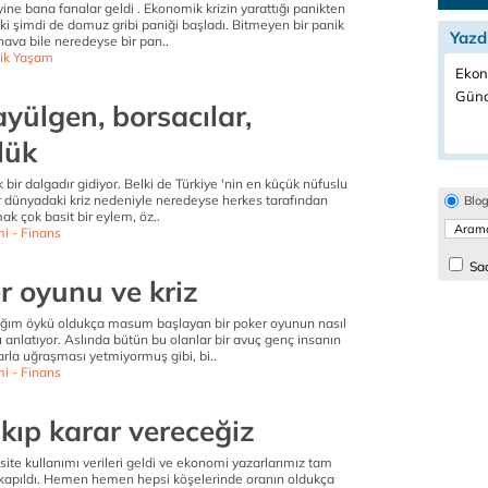
yine bana fanalar geldi . Ekonomik krizin yarattığı panikten
i şimdi de domuz gribi paniği başladı. Bitmeyen bir panik
Yazd
hava bile neredeyse bir pan..
ik Yaşam
Ekon
Günd
yülgen, borsacılar,
lük
k bir dalgadır gidiyor. Belki de Türkiye 'nin en küçük nüfuslu
ar dünyadaki kriz nedeniyle neredeyse herkes tarafından
Blo
ak çok basit bir eylem, öz..
i - Finans
Sad
r oyunu ve kriz
ağım öykü oldukça masum başlayan bir poker oyunun nasıl
anlatıyor. Aslında bütün bu olanlar bir avuç genç insanın
rla uğraşması yetmiyormuş gibi, bi..
i - Finans
kıp karar vereceğiz
te kullanımı verileri geldi ve ekonomi yazarlarımız tam
kapıldı. Hemen hemen hepsi köşelerinde oranın oldukça