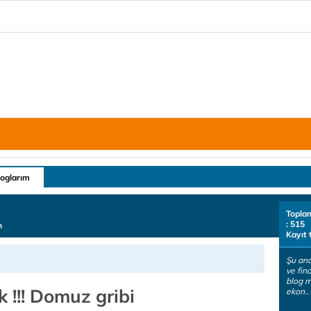
loglarım
Topla
: 515
n
Kayıt 
Şu an
ve fin
blog m
 !!! Domuz gribi
ekon..