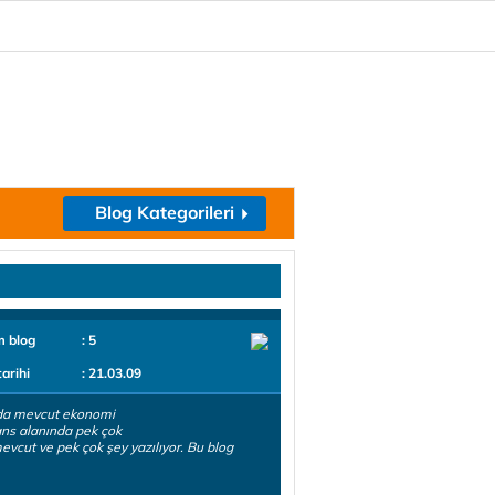
Blog Kategorileri
m blog
: 5
tarihi
: 21.03.09
da mevcut ekonomi
ans alanında pek çok
evcut ve pek çok şey yazılıyor. Bu blog