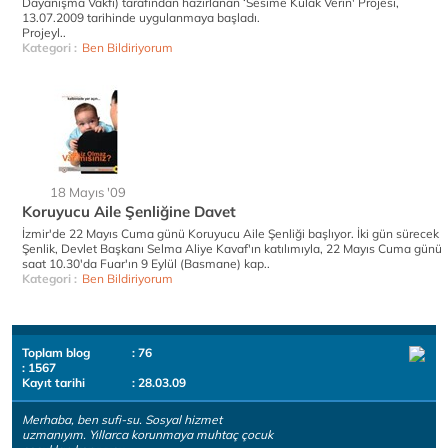
Dayanışma Vakfı) tarafından hazırlanan ‘Sesime Kulak Verin' Projesi,
13.07.2009 tarihinde uygulanmaya başladı.
Projeyl..
Kategori :
Ben Bildiriyorum
18 Mayıs '09
Koruyucu Aile Şenliğine Davet
İzmir'de 22 Mayıs Cuma günü Koruyucu Aile Şenliği başlıyor. İki gün sürecek
Şenlik, Devlet Başkanı Selma Aliye Kavaf'ın katılımıyla, 22 Mayıs Cuma günü
saat 10.30'da Fuar'ın 9 Eylül (Basmane) kap..
Kategori :
Ben Bildiriyorum
Toplam blog
: 76
: 1567
Kayıt tarihi
: 28.03.09
Merhaba, ben sufi-su. Sosyal hizmet
uzmanıyım. Yıllarca korunmaya muhtaç çocuk