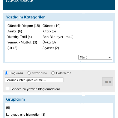
çocuklar, koruyucu..
Yazdığım Kategoriler
Gündelik Yaşam (18)
Güncel (10)
Anılar (6)
Kitap (5)
Yurtdışı Tatil (4)
Ben Bildiriyorum (4)
Yemek - Mutfak (3)
Öykü (3)
Şiir (2)
Siyaset (2)
Bloglarda
Yazarlarda
Galerilerde
Sadece bu yazarın bloglarında ara
Gruplarım
[5]
koruyucu aile hizmetleri [3]