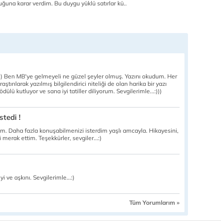
uğuna karar verdim. Bu duygu yüklü satırlar kü..
dim:) Ben MB'ye gelmeyeli ne güzel şeyler olmuş. Yazını okudum. Her
raştırılarak yazılmış bilgilendirici niteliği de olan harika bir yazı
lü kutluyor ve sana iyi tatiller diliyorum. Sevgilerimle...:)))
stedi !
ırım. Daha fazla konuşabilmenizi isterdim yaşlı amcayla. Hikayesini,
i merak ettim. Teşekkürler, sevgiler...:)
 ve aşkını. Sevgilerimle...:)
Tüm Yorumlarım »