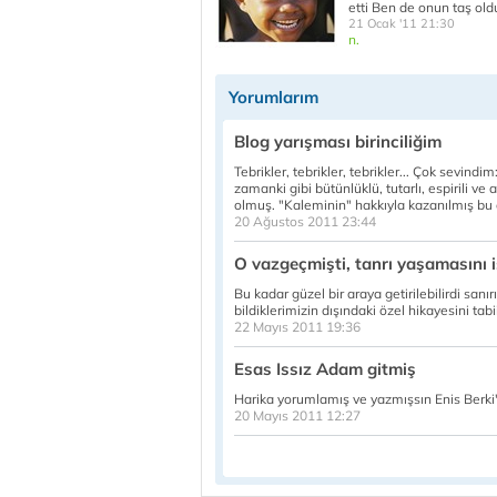
etti Ben de onun taş old
21 Ocak '11 21:30
n.
Yorumlarım
Blog yarışması birinciliğim
Tebrikler, tebrikler, tebrikler... Çok sevin
zamanki gibi bütünlüklü, tutarlı, espirili ve a
olmuş. "Kaleminin" hakkıyla kazanılmış bu ödü
20 Ağustos 2011 23:44
O vazgeçmişti, tanrı yaşamasını i
Bu kadar güzel bir araya getirilebilirdi san
bildiklerimizin dışındaki özel hikayesini tabi
22 Mayıs 2011 19:36
Esas Issız Adam gitmiş
Harika yorumlamış ve yazmışsın Enis Berki'yi
20 Mayıs 2011 12:27