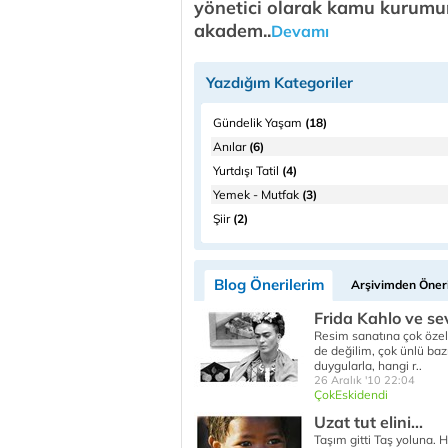
yönetici olarak kamu kurumun
akadem..
Devamı
Yazdığım Kategoriler
Gündelik Yaşam
(18)
Anılar
(6)
Yurtdışı Tatil
(4)
Yemek - Mutfak
(3)
Şiir
(2)
Blog Önerilerim
Arşivimden Öneri
Frida Kahlo ve s
Resim sanatına çok özel 
de değilim, çok ünlü baz
duygularla, hangi r..
26 Aralık '10 22:04
ÇokEskidendi
Uzat tut elini...
Taşım gitti Taş yoluna. H