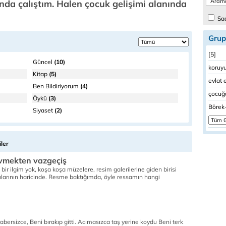
da çalıştım. Halen çocuk gelişimi alanında
Sad
Grup
[5]
Güncel
(10)
koruyu
Kitap
(5)
evlat 
Ben Bildiriyorum
(4)
çocuğu
Öykü
(3)
Börek-
Siyaset
(2)
ler
evmekten vazgeçiş
bir ilgim yok, koşa koşa müzelere, resim galerilerine giden birisi
ılarının haricinde. Resme baktığımda, öyle ressamın hangi
abersizce, Beni bırakıp gitti. Acımasızca taş yerine koydu Beni terk