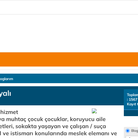
loglarım
yalı
Topla
: 1567
Kayıt 
 hizmet
a muhtaç çocuk çocuklar, koruyucu aile
etleri, sokakta yaşayan ve çalışan / suça
Blo
l ve istismarı konularında meslek elemanı ve