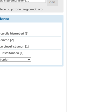
ece bu yazarın bloglarında ara
larım
cu aile hizmetleri [3]
edinme [2]
n cinsel istismarı [1]
Pasta tarifleri [1]