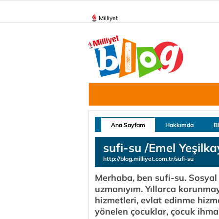
Milliyet
Ana Sayfam
Hakkımda
B
sufi-su /Emel Yeşilka
http://blog.milliyet.com.tr/sufi-su
Merhaba, ben sufi-su. Sosyal
uzmanıyım. Yıllarca korunmay
hizmetleri, evlat edinme hizm
yönelen çocuklar, çocuk ihma