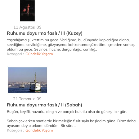
11 Ağustos '09
Ruhumu doyurma faslı / III (Kuzey)
Yaşadığıma şükrettim bu gece. Varlığıma, bu dünyada kapladığım alana,
sevdiğime, sevildiğime, gözyaşıma, kahkahama şükrettim. İçmeden sarhoş
oldum bu gece. Sevince, hüzne, durgunluğa, canlılığ..
Kategori :
Gündelik Yaşam
21 Temmuz '09
Ruhumu doyurma faslı / II (Sabah)
Bugün, keyifli, huzurlu, dingin ve parçalı bulutlu olsa da güneşli bir gün.
Sabah çok erken saatlerde bir meleğin fısıltısıyla başladım güne. Biraz daha
uyusam deyip arkamı döndüm. Bir süre ..
Kategori :
Gündelik Yaşam