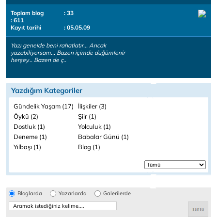
Toplam blog
: 33
: 611
Kayıt tarihi
: 05.05.09
Yazı genelde beni rahatlatır... Ancak
yazabiliyorsam... Bazen içimde düğümlenir
herşey... Bazen de ç..
Yazdığım Kategoriler
Gündelik Yaşam (17)
İlişkiler (3)
Öykü (2)
Şiir (1)
Dostluk (1)
Yolculuk (1)
Deneme (1)
Babalar Günü (1)
Yılbaşı (1)
Blog (1)
Bloglarda
Yazarlarda
Galerilerde