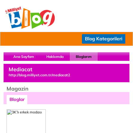
Blog Kategorileri
Ana Sayfam
Hakkımda
Bloglarım
Mediacat
http://blog.milliyet.com.tr/mediacat2
Magazin
Bloglar