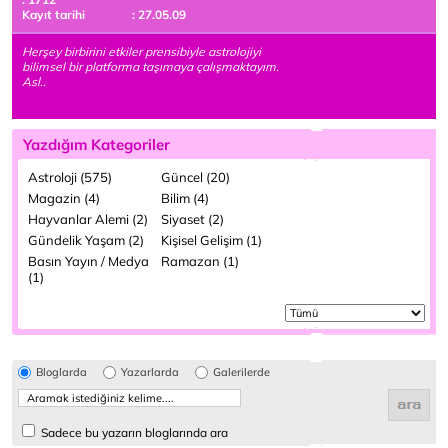
Kayıt tarihi
: 27.05.09
Herşey birbirini etkiler prensibiyle astrolojiyi
bilimsel bir platforma taşımaya çalışmaktayım.
Asl..
Yazdığım Kategoriler
Astroloji (575)
Güncel (20)
Magazin (4)
Bilim (4)
Hayvanlar Alemi (2)
Siyaset (2)
Gündelik Yaşam (2)
Kişisel Gelişim (1)
Basın Yayın / Medya
Ramazan (1)
(1)
Bloglarda
Yazarlarda
Galerilerde
Sadece bu yazarın bloglarında ara