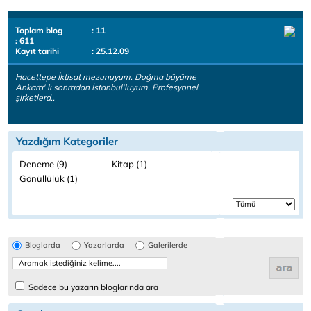
Toplam blog
: 11
: 611
Kayıt tarihi
: 25.12.09
Hacettepe İktisat mezunuyum. Doğma büyüme
Ankara' lı sonradan İstanbul'luyum. Profesyonel
şirketlerd..
Yazdığım Kategoriler
Deneme (9)
Kitap (1)
Gönüllülük (1)
Bloglarda
Yazarlarda
Galerilerde
Sadece bu yazarın bloglarında ara