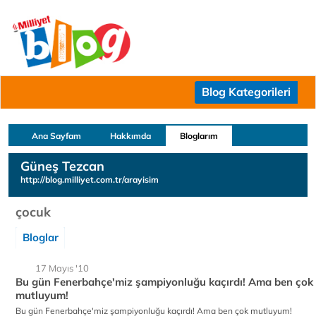
Blog Kategorileri
Ana Sayfam
Hakkımda
Bloglarım
Güneş Tezcan
http://blog.milliyet.com.tr/arayisim
çocuk
Bloglar
17 Mayıs '10
Bu gün Fenerbahçe'miz şampiyonluğu kaçırdı! Ama ben çok
mutluyum!
Bu gün Fenerbahçe'miz şampiyonluğu kaçırdı! Ama ben çok mutluyum!