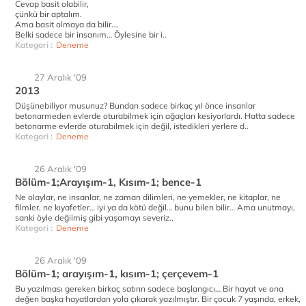
Cevap basit olabilir,
çünkü bir aptalım.
Ama basit olmaya da bilir….
Belki sadece bir insanım… Öylesine bir i..
Kategori :
Deneme
27 Aralık '09
2013
Düşünebiliyor musunuz? Bundan sadece birkaç yıl önce insanlar
betonarmeden evlerde oturabilmek için ağaçları kesiyorlardı. Hatta sadece
betonarme evlerde oturabilmek için değil, istedikleri yerlere d..
Kategori :
Deneme
26 Aralık '09
Bölüm-1;Arayışım-1, Kısım-1; bence-1
Ne olaylar, ne insanlar, ne zaman dilimleri, ne yemekler, ne kitaplar, ne
filmler, ne kıyafetler… iyi ya da kötü değil… bunu bilen bilir… Ama unutmayı,
sanki öyle değilmiş gibi yaşamayı severiz..
Kategori :
Deneme
26 Aralık '09
Bölüm-1; arayışım-1, kısım-1; çerçevem-1
Bu yazılması gereken birkaç satırın sadece başlangıcı… Bir hayat ve ona
değen başka hayatlardan yola çıkarak yazılmıştır. Bir çocuk 7 yaşında, erkek,