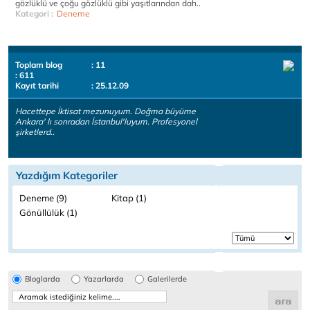
gözlüklü ve çoğu gözlüklü gibi yaşıtlarından dah..
Kategori :
Deneme
Toplam blog
: 11
: 611
Kayıt tarihi
: 25.12.09
Hacettepe İktisat mezunuyum. Doğma büyüme
Ankara' lı sonradan İstanbul'luyum. Profesyonel
şirketlerd..
Yazdığım Kategoriler
Deneme (9)
Kitap (1)
Gönüllülük (1)
Bloglarda
Yazarlarda
Galerilerde