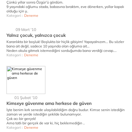
Çünkü yıllar sonra Özgür’ü gördüm.
9 yaşındaki oğlumu stada, babasına bıraktım, eve dönerken, yollar kapalı
olduğu için y..
Kategori :
Deneme
09 Mart '10
Yalnız çocuk, yalnızca çocuk
Karanlıkta bir boşluk! Boşlukta bir hiçlik gibiyim! Yapayalnızım... Bu sözler
bana ait değil, sadece 10 yaşında olan oğluma ait...
Neden okula gitmek istemediğini sorduğumda bana verdiği cevap....
Kategori :
Deneme
01 Şubat '10
Kimseye güvenme ama herkese de güven
İşte benim kırk senede ulaşılabildiğim doğru budur. Kimse senin istediğin
zaman ve yerde istediğin şekilde bulunamıyor.
Çok acı bir gerçek!
Ama tatlı bir gerçek de var ki, hiç beklemediğin ..
Kategori :
Deneme