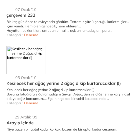
07 Ocak '10
çerçevem 232
Bir kaç gün önce televizyonda gördüm. Tertemiz yüzlü çocuğu katletmişler...
İçim yandı. Hem ölen gencecik, hem öldüren...
Hayattan beklentileri, umutları olmalı... aşkları, arkadaşları, para,..
Kategori :
Deneme
03 Ocak '10
Kesilecek her ağaç yerine 2 ağaç dikip kurtaracaklar (!)
Kesilecek her ağaç yerine 2 ağaç dikip kurtaracaklar (!)
Boyunu fotoğrafa sığdıramadığım Sevgili Ağaç, Sen ve diğerlerine karşı nasıl
ödeyeceğiz borcumuzu… Ege’nin gözde bir sahil kasabasında, ..
Kategori :
Deneme
29 Aralık '09
Arayış içinde
Niye bazen bir aptal kadar korkak, bazen de bir aptal kadar cesurum.