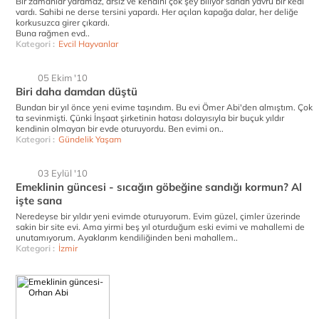
Bir zamanlar yaramaz, arsız ve kendini çok şey biliyor sanan yavru bir kedi
vardı. Sahibi ne derse tersini yapardı. Her açılan kapağa dalar, her deliğe
korkusuzca girer çıkardı.
Buna rağmen evd..
Kategori :
Evcil Hayvanlar
05 Ekim '10
Biri daha damdan düştü
Bundan bir yıl önce yeni evime taşındım. Bu evi Ömer Abi'den almıştım. Çok
ta sevinmişti. Çünki İnşaat şirketinin hatası dolayısıyla bir buçuk yıldır
kendinin olmayan bir evde oturuyordu. Ben evimi on..
Kategori :
Gündelik Yaşam
03 Eylül '10
Emeklinin güncesi - sıcağın göbeğine sandığı kormun? Al
işte sana
Neredeyse bir yıldır yeni evimde oturuyorum. Evim güzel, çimler üzerinde
sakin bir site evi. Ama yirmi beş yıl oturduğum eski evimi ve mahallemi de
unutamıyorum. Ayaklarım kendiliğinden beni mahallem..
Kategori :
İzmir