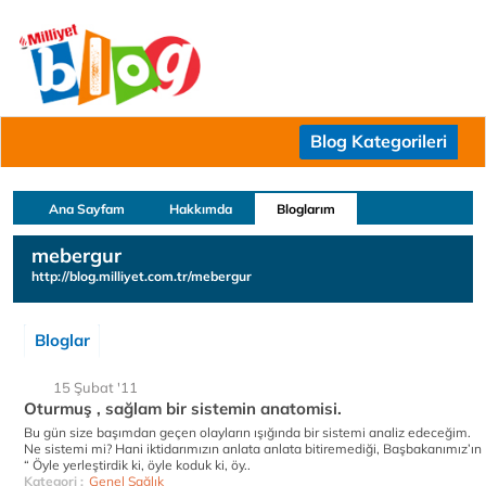
Blog Kategorileri
Ana Sayfam
Hakkımda
Bloglarım
mebergur
http://blog.milliyet.com.tr/mebergur
Bloglar
15 Şubat '11
Oturmuş , sağlam bir sistemin anatomisi.
Bu gün size başımdan geçen olayların ışığında bir sistemi analiz edeceğim.
Ne sistemi mi? Hani iktidarımızın anlata anlata bitiremediği, Başbakanımız’ın
“ Öyle yerleştirdik ki, öyle koduk ki, öy..
Kategori :
Genel Sağlık