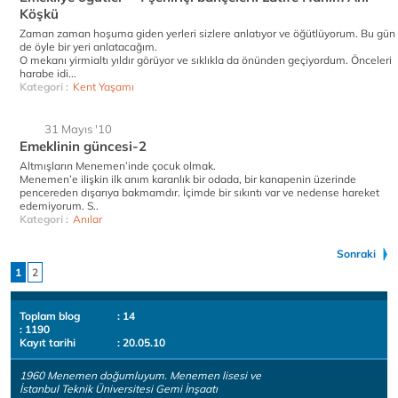
Köşkü
Zaman zaman hoşuma giden yerleri sizlere anlatıyor ve öğütlüyorum. Bu gün
de öyle bir yeri anlatacağım.
O mekanı yirmialtı yıldır görüyor ve sıklıkla da önünden geçiyordum. Önceleri
harabe idi...
Kategori :
Kent Yaşamı
31 Mayıs '10
Emeklinin güncesi-2
Altmışların Menemen’inde çocuk olmak.
Menemen’e ilişkin ilk anım karanlık bir odada, bir kanapenin üzerinde
pencereden dışarıya bakmamdır. İçimde bir sıkıntı var ve nedense hareket
edemiyorum. S..
Kategori :
Anılar
Sonraki
1
2
Toplam blog
: 14
: 1190
Kayıt tarihi
: 20.05.10
1960 Menemen doğumluyum. Menemen lisesi ve
İstanbul Teknik Üniversitesi Gemi İnşaatı