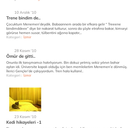
10 Aralık '10
Trene bindim de..
Çocuktum Menemen’deydik. Babaannem arada bir efkara gelir “ Treeene
bindimddeee” diye bir nakarat tutturur, sonra da şöyle etrafına bakar, kimseyi
görürse hemen susar, tülbentini ağzına kapatır,..
Kategori :
İzmir
28 Kasım '10
Ömür de gitti..
Onunla ilk tanışmamızı hatırlıyorum. Bin dokuz yetmiş sekiz yılının bahar
ayları idi. Üniversite kapalı olduğu için ben memleketim Menemen’e dönmüş.
İlerici Gençler’de çalışıyordum. Tren hala kullanıl..
Kategori :
İzmir
23 Kasım '10
Kedi hikayeleri -1