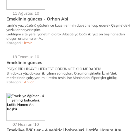
11 Ağustos '10
Emeklinin güncesi- Orhan Abi
İzmir’e yaz yüzünü gösterince kuzenlerimin davetine icap ederek Çeşme’deki
yazlıklarına yerleştim.
Geldiğim site yerel yönetim olarak Alaçatı’ya bağlı iki yüz on beş haneden
oluşan ortalama bir A..
Kategori :
İzmir
18 Temmuz '10
Emeklinin güncesi
PSİŞİK BİR HİKAYE: HERKESE GÖRÜNMEZ Kİ O MÜBAREK!
Bin dokuz yüz doksan iki yılının son ayları. O zaman şirketin İzmir’deki
merkezinde çalışıyorum, üretim tesisi ise Manisa’da. Siparişler gittikç..
Kategori :
Anılar
07 Haziran '10
Emekliye öğütler - 4 şehiriçi bahçeleri. Latife Hanım Anı