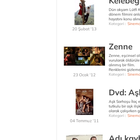
Kelebeğ
Dün akşam Lütfi K
dönem filmini anla
hayatını konu alın
Kategori :
Sinem
20 Şubat '13
Zenne
Zenne, eşcinsel o
vurularak öldürül
alınmış bir film.
Renklerini gizleme
Kategori :
Sinem
23 Ocak '12
Dvd: Aş
Aşk Sarhoşu İlaç e
tutkulu bir aşk il
olarak çalışırken 
Kategori :
Sinem
04 Temmuz '11
Adı kay