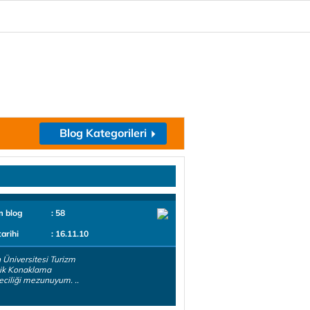
Blog Kategorileri
m blog
: 58
tarihi
: 16.11.10
 Üniversitesi Turizm
lik Konaklama
eciliği mezunuyum. ..