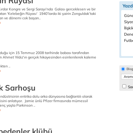
in Rüyası
Yazd
ırdar Kongre ve Sergi Sarayı'nda Galası gerceklesen ve bir
tan 'Kelebeğin Rüyası' 1940’larda iki şairin Zonguldak’taki
Günc
an ve dönemi cok başarı..
Siyas
a
İlişki
Dene
Futbo
lduğu için 15 Temmuz 2008 tarihinde babası tarafından
en Ahmet Yıldız'ın gerçek hikayesinden esinlenilerek kaleme
kten ..
Blo
a
k Sarhoşu
Sad
ndüstrisinin entrika dolu arka dünyasına bağlantılı olarak
işkisini anlatıyor. Jamie ünlü Pfizer firmasında mümessil
genç yaşta Parkinson ..
a
bedenler klübü