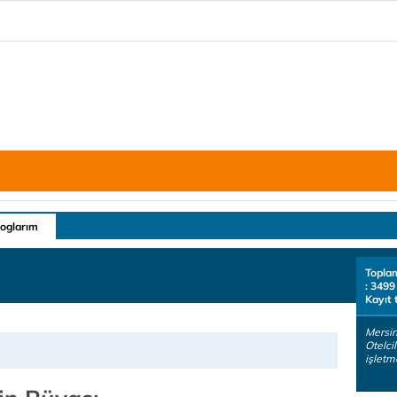
loglarım
Topla
: 3499
Kayıt 
Mersin
Otelci
işletm