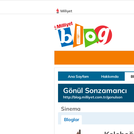
Milliyet
Ana Sayfam
Hakkımda
B
Gönül Sonzamancı
http://blog.milliyet.com.tr/gonulson
Sinema
Bloglar