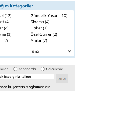
ığım Kategoriler
el (12)
Gündelik Yaşam (10)
et (4)
Sinema (4)
ler (4)
Haber (3)
me (3)
Özel Günler (2)
l (2)
Anılar (2)
glarda
Yazarlarda
Galerilerde
ece bu yazarın bloglarında ara