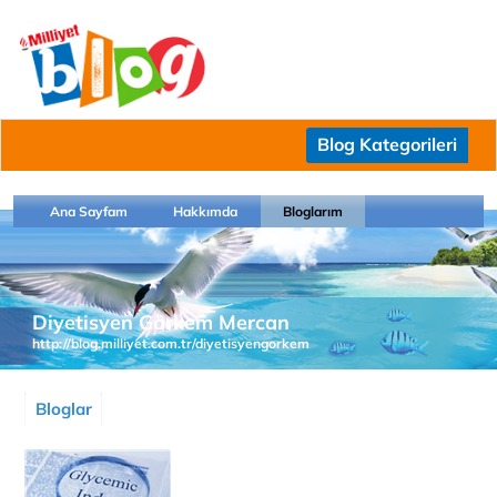
Blog Kategorileri
Ana Sayfam
Hakkımda
Bloglarım
Diyetisyen Görkem Mercan
http://blog.milliyet.com.tr/diyetisyengorkem
Bloglar