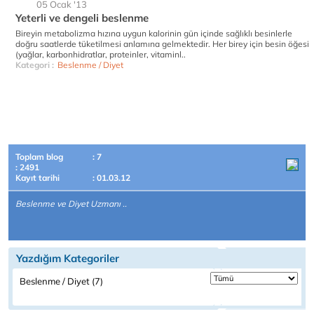
05 Ocak '13
Yeterli ve dengeli beslenme
Bireyin metabolizma hızına uygun kalorinin gün içinde sağlıklı besinlerle
doğru saatlerde tüketilmesi anlamına gelmektedir. Her birey için besin öğesi
(yağlar, karbonhidratlar, proteinler, vitaminl..
Kategori :
Beslenme / Diyet
Toplam blog
: 7
: 2491
Kayıt tarihi
: 01.03.12
Beslenme ve Diyet Uzmanı ..
Yazdığım Kategoriler
Beslenme / Diyet (7)