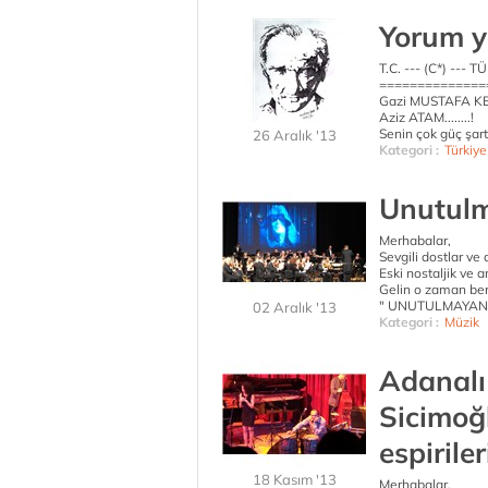
Yorum yo
T.C. --- (C*) ---
==============
Gazi MUSTAFA K
Aziz ATAM........!
Senin çok güç şar
26 Aralık '13
Kategori :
Türkiy
Unutulm
Merhabalar,
Sevgili dostlar ve 
Eski nostaljik ve a
Gelin o zaman ber
" UNUTULMAYAN 
02 Aralık '13
Kategori :
Müzik
Adanalı
Sicimoğl
espiriler
18 Kasım '13
Merhabalar,