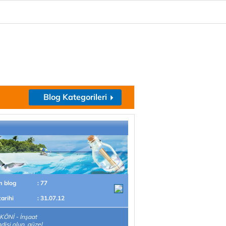
Blog Kategorileri
m blog
: 77
tarihi
: 31.07.12
KÖNİ - İnşaat
isi olup, güzel