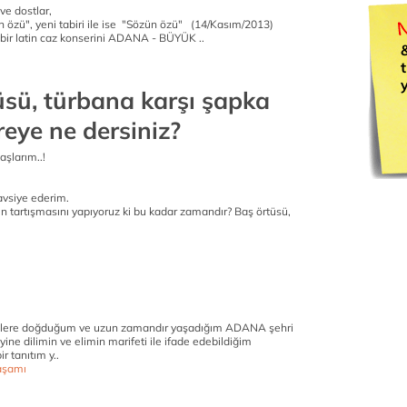
ve dostlar,
afın özü", yeni tabiri ile ise "Sözün özü" (14/Kasım/2013)
i bir latin caz konserini ADANA - BÜYÜK ..
üsü, türbana karşı şapka
eye ne dersiniz?
aşlarım..!
vsiye ederim.
in tartışmasını yapıyoruz ki bu kadar zamandır? Baş örtüsü,
zlere doğduğum ve uzun zamandır yaşadığım ADANA şehri
i yine dilimin ve elimin marifeti ile ifade edebildiğim
ir tanıtım y..
aşamı