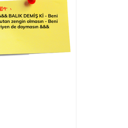
&&& BALIK DEMİŞ Kİ - Beni
tutan zengin olmasın - Beni
yiyen de doymasın &&&