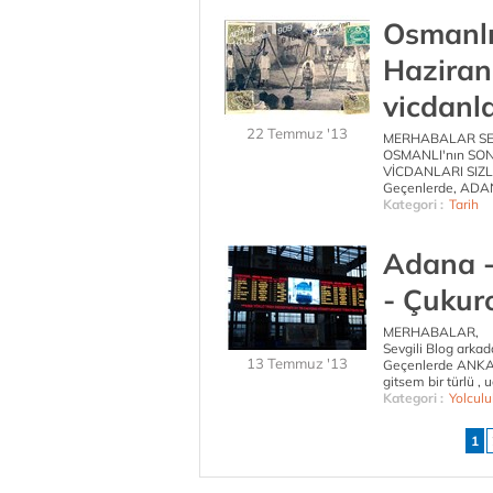
Osmanlı
Haziran
vicdanlar
22 Temmuz '13
MERHABALAR SE
OSMANLI'nın SON
VİCDANLARI SIZ
Geçenlerde, ADANA i
Kategori :
Tarih
Adana -
- Çukur
MERHABALAR,
Sevgili Blog arkad
13 Temmuz '13
Geçenlerde ANKARA
gitsem bir türlü ,
Kategori :
Yolculu
1