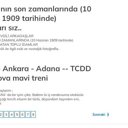
nın son zamanlarında (10
 1909 tarihinde)
ı sız..
VGİLİ ARKADAŞLAR
 ZAMANLARINDA (10 Haziran 1909 tarihinde)
LATAN TOPLU İDAMLAR
le ilgili eski ve nostaljik fotoğrafla..
 Ankara - Adana -- TCDD
ova mavi treni
aşlarım ;
' da bir işim çıktı. Baktım ki iş randevuma otobüsle
 uçağı tercih etsem bir türlü, düşündüm taşındım eni..
k
2
3
4
5
6
7
8
Sonraki