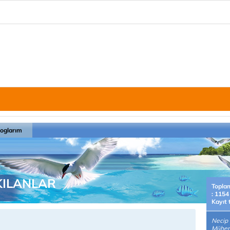
loglarım
KILANLAR
Topla
: 1154
Kayıt 
Necip 
Mühend