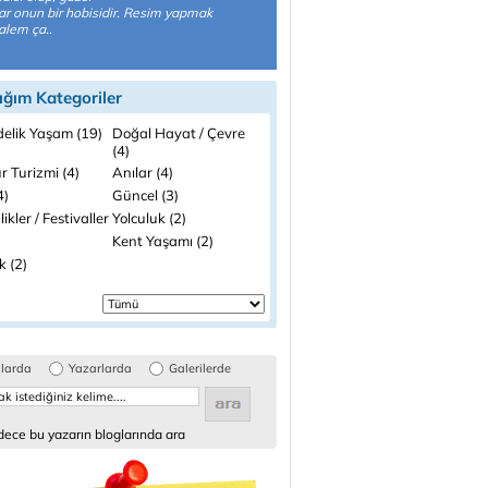
ar onun bir hobisidir. Resim yapmak
alem ça..
ığım Kategoriler
elik Yaşam (19)
Doğal Hayat / Çevre
(4)
r Turizmi (4)
Anılar (4)
4)
Güncel (3)
likler / Festivaller
Yolculuk (2)
Kent Yaşamı (2)
k (2)
glarda
Yazarlarda
Galerilerde
ece bu yazarın bloglarında ara