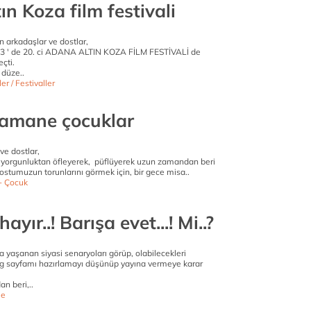
tın Koza film festivali
n arkadaşlar ve dostlar,
013 ' de 20. ci ADANA ALTIN KOZA FİLM FESTİVALİ de
eçti.
 düze..
ler / Festivaller
amane çocuklar
ve dostlar,
yorgunluktan öfleyerek, püflüyerek uzun zamandan beri
ostumuzun torunlarını görmek için, bir gece misa..
- Çocuk
yır..! Barışa evet...! Mi..?
 yaşanan siyasi senaryoları görüp, olabilecekleri
og sayfamı hazırlamayı düşünüp yayına vermeye karar
n beri,..
e