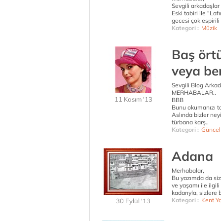
Sevgili arkadaşlar 
Eski tabiri ile "L
gecesi çok espiril
Kategori :
Müzik
Baş ört
veya ber
Sevgili Blog Arkad
MERHABALAR..
11 Kasım '13
BBB
Bunu okumanızı ta
Aslında bizler ney
türbana karş..
Kategori :
Güncel
Adana
Merhabalar,
Bu yazımda da si
ve yaşamı ile ilgil
kadarıyla, sizlere b
Kategori :
Kent Y
30 Eylül '13