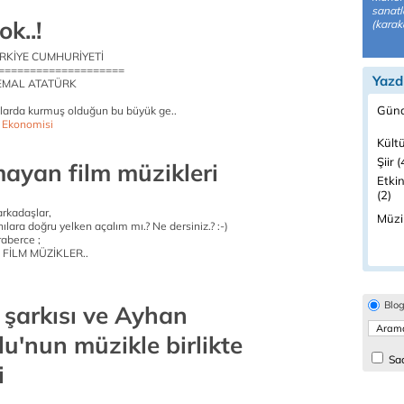
sanatl
k..!
(karak
 TÜRKİYE CUMHURİYETİ
====================
Yazd
EMAL ATATÜRK
Günd
tlarda kurmuş olduğun bu büyük ge..
e Ekonomisi
Kültü
Şiir (
ayan film müzikleri
Etkin
(2)
arkadaşlar,
Müzi
nılara doğru yelken açalım mı.? Ne dersiniz.? :-)
aberce ;
FİLM MÜZİKLER..
Blo
 şarkısı ve Ayhan
u'nun müzikle birlikte
Sad
i