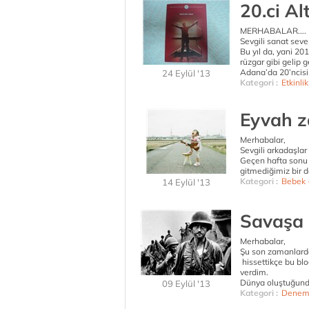
20.ci Al
MERHABALAR....
Sevgili sanat seve
Bu yıl da, yani 2
rüzgar gibi gelip g
Adana’da 20’ncisi
24 Eylül '13
Kategori :
Etkinlik
Eyvah z
Merhabalar,
Sevgili arkadaşlar 
Geçen hafta sonu 
gitmediğimiz bir d
Kategori :
Bebek 
14 Eylül '13
Savaşa ha
Merhabalar,
Şu son zamanlarda
hissettikçe bu bl
verdim.
Dünya oluştuğunda
09 Eylül '13
Kategori :
Denem