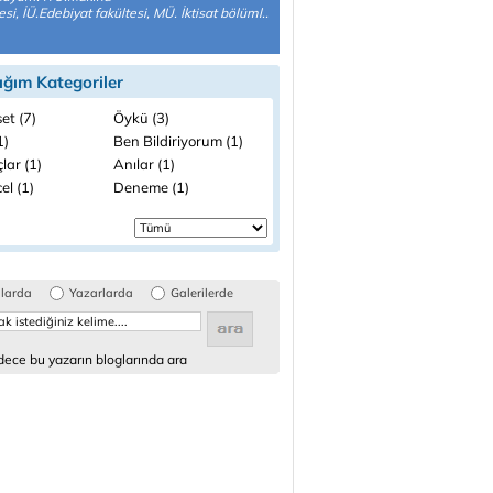
esi, İÜ.Edebiyat fakültesi, MÜ. İktisat bölüml..
ığım Kategoriler
et (7)
Öykü (3)
1)
Ben Bildiriyorum (1)
lar (1)
Anılar (1)
el (1)
Deneme (1)
glarda
Yazarlarda
Galerilerde
ece bu yazarın bloglarında ara