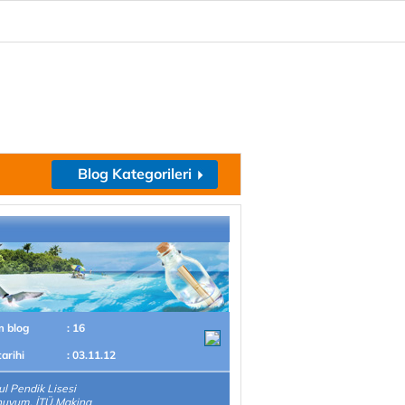
Blog Kategorileri
m blog
: 16
tarihi
: 03.11.12
ul Pendik Lisesi
uyum. İTÜ.Makina