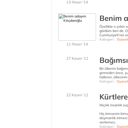
13 Nisan '14
Benim a
Özellikle o çirkin
gördüm ben de. O, 
Cumhuriyeti'nin e
Kategori :
Siyaset
11 Nisan '14
Bağımsı
27 Kasım '12
Bir ülkenin bağıms
girmeden önce, şun
halkının, ülkesinin 
Kategori :
Siyaset
Kürtler
22 Kasım '12
Irkçılık insanlık su
Hiç kimsenin kimse
düşmanlık etmesi 
verilemez..
Kategori :
Siyaset