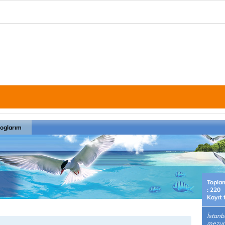
loglarım
Topla
: 220
Kayıt 
İstanb
mezun