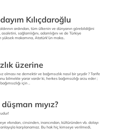
dayım Kılıçdaroğlu
 saldırının ardından, tüm ülkenin ve dünyanın görebildiğini
asaletini, sağlamlığını, adamlığını ve de Türkiye
n yüksek makamına, Atatürk'ün maka..
zlık üzerine
ız olması ne demektir ve bağımsızlık nasıl bir şeydir ? Tarife
u bilmekte yarar vardır ki, herkes bağımsızlığı arzu eder ;
bağımsızlığı için ..
e düşman mıyız?
çudur!
ye ırkından, cinsinden, inancından, kültüründen vb. dolayı
anlayışla karşılanamaz. Bu hak hiç kimseye verilmedi,