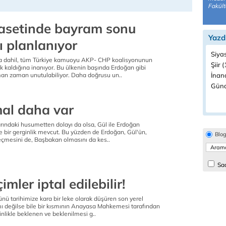
Fakült
yasetinde bayram sonu
Yazd
 planlanıyor
Siyas
ya dahil, tüm Türkiye kamuoyu AKP- CHP koalisyonunun
Şiir (
 kaldığına inanıyor. Bu ülkenin başında Erdoğan gibi
man zaman unutulabiliyor. Daha doğrusu un..
İnanç
Günc
mal daha var
larındaki husumetten dolayı da olsa, Gül ile Erdoğan
le bir gerginlik mevcut. Bu yüzden de Erdoğan, Gül'ün,
Blo
çmesini de, Başbakan olmasını da kes..
Sad
imler iptal edilebilir!
nü tarihimize kara bir leke olarak düşüren son yerel
ı değilse bile bir kısmının Anayasa Mahkemesi tarafından
sinlikle beklenen ve beklenilmesi g..