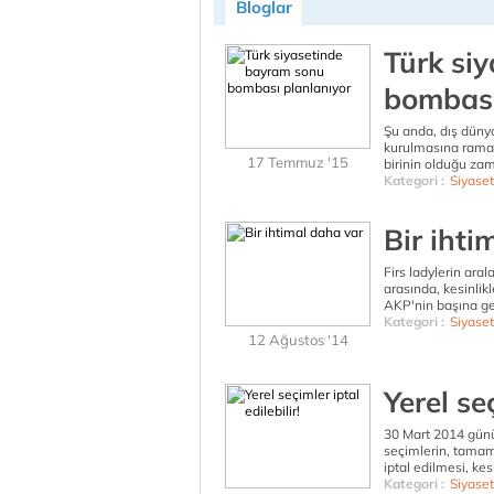
Bloglar
Türk si
bombası
Şu anda, dış dün
kurulmasına ramak
17 Temmuz '15
birinin olduğu za
Kategori :
Siyaset
Bir ihti
Firs ladylerin ara
arasında, kesinlik
AKP'nin başına ge
Kategori :
Siyaset
12 Ağustos '14
Yerel seç
30 Mart 2014 günü
seçimlerin, tamam
iptal edilmesi, ke
Kategori :
Siyaset