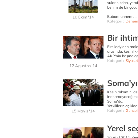
sularınızdan, yem
benim de bir çocu
Babam anneme ..
10 Ekim '14
Kategori :
Denem
Bir ihti
Firs ladylerin ara
arasında, kesinlik
AKP'nin başına ge
Kategori :
Siyaset
12 Ağustos '14
Soma'yı
Kesin rakamını a
inanamayacağımız,
Soma'da.
Yetkililerin açıklad
Kategori :
Güncel
15 Mayıs '14
Yerel seç
30 Mart 2014 günü