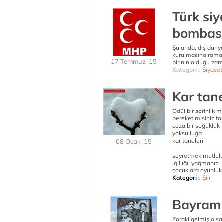
Türk si
bombası
Şu anda, dış dün
kurulmasına ramak
17 Temmuz '15
birinin olduğu za
Kategori :
Siyaset
Kar tane
Ödül bir serinlik m
bereket misiniz t
ceza bir soğukluk
yoksulluğa
kar taneleri
08 Ocak '15
seyretmek mutlul
ığıl ığıl yağmanızı
çocuklara oyunluk
Kategori :
Şiir
Bayram 
Zoraki gelmiş ols