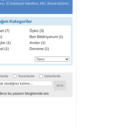
esi, İÜ.Edebiyat fakültesi, MÜ. İktisat bölüml..
ığım Kategoriler
et (7)
Öykü (3)
1)
Ben Bildiriyorum (1)
lar (1)
Anılar (1)
el (1)
Deneme (1)
glarda
Yazarlarda
Galerilerde
ece bu yazarın bloglarında ara