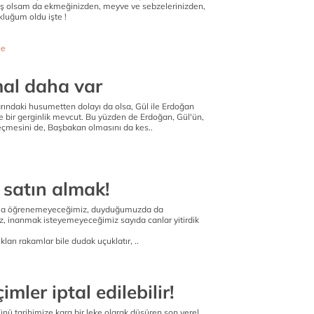
iş olsam da ekmeğinizden, meyve ve sebzelerinizden,
kluğum oldu işte !
e
mal daha var
larındaki husumetten dolayı da olsa, Gül ile Erdoğan
le bir gerginlik mevcut. Bu yüzden de Erdoğan, Gül'ün,
çmesini de, Başbakan olmasını da kes..
 satın almak!
sla öğrenemeyeceğimiz, duyduğumuzda da
 inanmak isteyemeyeceğimiz sayıda canlar yitirdik
ıkları rakamlar bile dudak uçuklatır, ..
imler iptal edilebilir!
nü tarihimize kara bir leke olarak düşüren son yerel