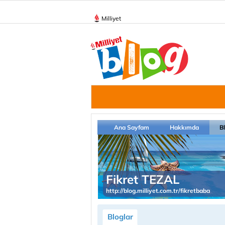
Milliyet
Ana Sayfam
Hakkımda
B
Fikret TEZAL
http://blog.milliyet.com.tr/fikretbaba
Bloglar