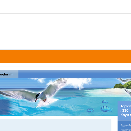
loglarım
Topla
: 220
Kayıt 
İstanb
mezun