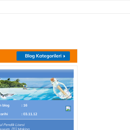
Blog Kategorileri
m blog
: 16
tarihi
: 03.11.12
ul Pendik Lisesi
uyum. İTÜ.Makina