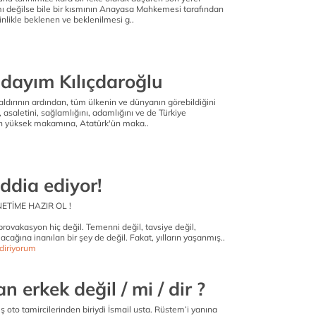
ı değilse bile bir kısmının Anayasa Mahkemesi tarafından
sinlikle beklenen ve beklenilmesi g..
dayım Kılıçdaroğlu
 saldırının ardından, tüm ülkenin ve dünyanın görebildiğini
asaletini, sağlamlığını, adamlığını ve de Türkiye
n yüksek makamına, Atatürk'ün maka..
iddia ediyor!
NETİME HAZIR OL !
 provakasyon hiç değil. Temenni değil, tavsiye değil,
acağına inanılan bir şey de değil. Fakat, yılların yaşanmış..
diriyorum
 erkek değil / mi / dir ?
 oto tamircilerinden biriydi İsmail usta. Rüstem’i yanına