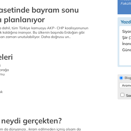
Fakült
yasetinde bayram sonu
 planlanıyor
Yazd
ya dahil, tüm Türkiye kamuoyu AKP- CHP koalisyonunun
Siyas
 kaldığına inanıyor. Bu ülkenin başında Erdoğan gibi
man zaman unutulabiliyor. Daha doğrusu un..
Şiir (
İnanç
Günc
leri
i
oprağa
 mu
Blo
uk
Sad
neydi gerçekten?
am da dünyanıza , ikram edilmeden içmiş olsam da