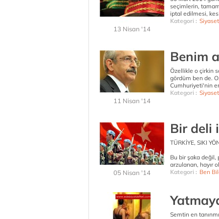
seçimlerin, tamam
iptal edilmesi, ke
Kategori :
Siyaset
13 Nisan '14
Benim a
Özellikle o çirkin
gördüm ben de. O, 
Cumhuriyeti'nin e
Kategori :
Siyaset
11 Nisan '14
Bir deli 
TÜRKİYE, SIKI YÖ
Bu bir şaka değil,
arzulanan, hayır ol
Kategori :
Ben Bil
05 Nisan '14
Yatmayan
Semtin en tanınmış