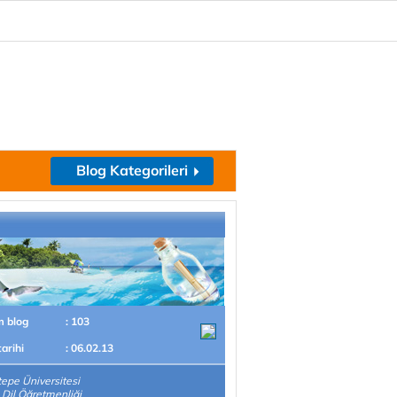
Blog Kategorileri
m blog
: 103
tarihi
: 06.02.13
epe Üniversitesi
z Dil Öğretmenliği