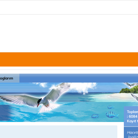
loglarım
Topla
: 6084
Kayıt 
Hacett
İngili