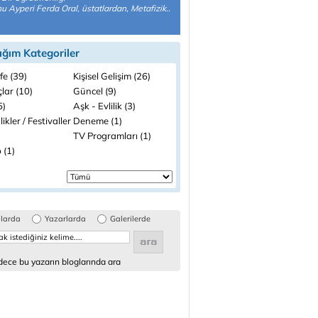
 Ayperi Ferda Oral, üstatlardan, Metafizik..
ığım Kategoriler
fe (39)
Kişisel Gelişim (26)
lar (10)
Güncel (9)
5)
Aşk - Evlilik (3)
likler / Festivaller
Deneme (1)
TV Programları (1)
 (1)
glarda
Yazarlarda
Galerilerde
ece bu yazarın bloglarında ara