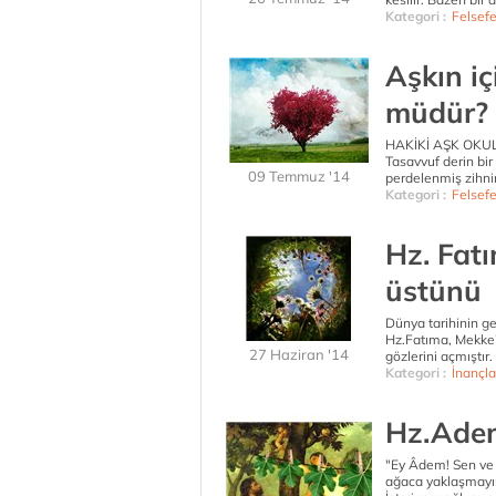
Kategori :
Felsef
Aşkın i
müdür?
HAKİKİ AŞK OKU
Tasavvuf derin bir 
09 Temmuz '14
perdelenmiş zihni
Kategori :
Felsef
Hz. Fat
üstünü
Dünya tarihinin g
Hz.Fatıma, Mekke’
27 Haziran '14
gözlerini açmıştır
Kategori :
İnançla
Hz.Adem
"Ey Âdem! Sen ve e
ağaca yaklaşmayın