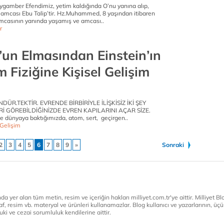
eygamber Efendimiz, yetim kaldığında O’nu yanına alıp,
 amcası Ebu Talip’tir. Hz.Muhammed, 8 yaşından itibaren
mcasının yanında yaşamış ve amcası..
r
un Elmasından Einstein’ın
Fiziğine Kişisel Gelişim
ÜR.TEKTİR. EVRENDE BİRBİRİYLE İLİŞKİSİZ İKİ ŞEY
ERİ GÖREBİLDİĞİNİZDE EVREN KAPILARINI AÇAR SİZE.
 dünyaya baktığımızda, atom, sert, geçirgen..
 Gelişim
2
3
4
5
6
7
8
9
»
Sonraki
a yer alan tüm metin, resim ve içeriğin hakları milliyet.com.tr'ye aittir. Milliyet Blog
af, resim vb. materyal ve ürünleri kullanamazlar. Blog kullanıcı ve yazarlarının, üçün
ki ve cezai sorumluluk kendilerine aittir.