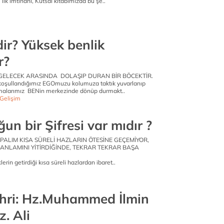
ilk imtihanı, Kutsal kitabımızda bu şe..
e
ir? Yüksek benlik
r?
 GELECEK ARASINDA DOLAŞIP DURAN BİR BÖCEKTİR.
a koşullandığımız EGOmuzu kolumuza taktık yuvarlanıp
şmalarımız BENin merkezinde dönüp durmakt..
 Gelişim
un bir Şifresi var mıdır ?
PALIM KISA SÜRELİ HAZLARIN ÖTESİNE GEÇEMİYOR,
 ANLAMINI YİTİRDİĞİNDE, TEKRAR TEKRAR BAŞA
rin getirdiği kısa süreli hazlardan ibaret..
e
ehri: Hz.Muhammed İlmin
z. Ali