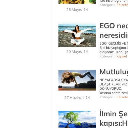
İşte insanoğlunun 
Kategori :
Felsef
23 Mayıs '14
EGO ned
neresidi
EGO, GEÇMİŞ VE
Bizi biz yaptığın
20 Mayıs '14
gidiyoruz . Konu
Kategori :
Kişisel
Mutluluğ
NE YAPARSAK YA
ULAŞTIKLARIMIZ
DÖNÜYORUZ.
Yaşamı sahte zevkle
Kategori :
Felsef
27 Haziran '14
İlmin Ş
kapısı:H