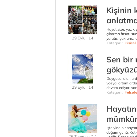
Kişinin 
anlatmas
Hayat size, yaz kı
çıkarma fırsatı sun
29 Eylül '14
yaratıcı çakranızı
Kategori :
Kişisel
Sen bir 
gökyüz
Duygusal alanlarda
Sosyal ortamlarda 
29 Eylül '14
devam ediyor, son
Kategori :
Felsef
Hayatın
mümkün
İşte yine bir bay
doğum günü. Kutlan
26 Temmuz '14
kesilir. Bazen bir 