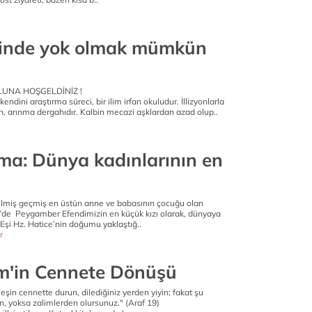
e
çinde yok olmak mümkün
LUNA HOŞGELDİNİZ !
kendini araştırma süreci, bir ilim irfan okuludur. İllizyonlarla
n, arınma dergahıdır. Kalbin mecazi aşklardan azad olup..
e
ıma: Dünya kadınlarının en
elmiş geçmiş en üstün anne ve babasının çocuğu olan
de Peygamber Efendimizin en küçük kızı olarak, dünyaya
. Eşi Hz. Hatice’nin doğumu yaklaştığ..
r
'in Cennete Dönüşü
şin cennette durun, dilediğiniz yerden yiyin; fakat şu
, yoksa zalimlerden olursunuz." (Araf 19)