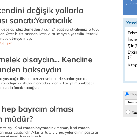
mezunu
kendini değişik yollarla
ı sanatı:Yaratıcılık
Yazd
ş gece gündüz demeden 7 gün 24 saat yaratıcılığınızı ortaya
Felse
ar. Yeter ki siz sıradanlıktan kurtulmaya niyet edin. Yeter ki
 aktive etmeye mey..
İnanç
 Gelişim
Şiir (
Etkin
melek olsaydın... Kendine
(2)
Kitap
ünden baksaydın
 yaşadığın ilişkiler benzer sebeplerle sonlanıyorsa ,
yaşadığın dostluklar, arkadaşlıklar birkaç yıl muhabbetle
rasında fındık kabuğunu ..
e
Blo
 hep bayram olması
Sad
 müdür?
ram telaşı. Kimi zaman bayramdır kutlanan, kimi zaman
ması icaptandır. Alkışlar tutulur, hediyeler alınır, pastalar
dost ziyareti, bazen kısa b..