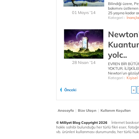
Bilindiği üzere, P
bakımını üstlenen
01 Mayıs '14
25 yaşına kadar a
Kategori :
İnançla
Newton’
Kuantum 
yolc..
28 Nisan '14
EVREN BİR BÜTÜND
YOKTUR. İLİŞKİL
Newton’un gözüyle
Kategori :
Kişisel
Önceki
«
|
|
Anasayfa
Bize Ulaşın
Kullanım Koşulları
İnternet baskısınd
© Milliyet Blog Copyright 2026
hakkı sahibi bulunduğu her türlü fikri eser, fotoğr
vb. ürünleri kullanması durumunda, her türlü huku