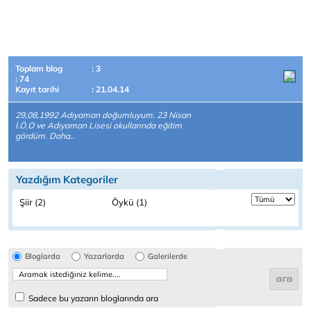
Toplam blog
: 3
: 74
Kayıt tarihi
: 21.04.14
29,08,1992 Adıyaman doğumluyum. 23 Nisan
İ.Ö.O ve Adıyaman Lisesi okullarında eğitim
gördüm. Daha..
Yazdığım Kategoriler
Şiir (2)
Öykü (1)
Bloglarda
Yazarlarda
Galerilerde
Sadece bu yazarın bloglarında ara