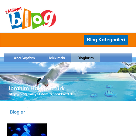
Blog Kategorileri
Ana Sayfam
Hakkımda
Bloglarım
Ibrahim Hakki Öztürk
http://blog.milliyet.com.tr/ihakkioztrk
Bloglar