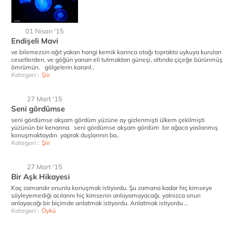
01 Nisan '15
Endişeli Mavi
ve bilemezsin ağıt yakan hangi kemik karınca otağı toprakta uykuya kurulan
cesetlerden. ve göğün yanan eli tutmaktan güneşi, altında çiçeğe bürünmüş
ömrümün. gölgelerin karanl..
Kategori :
Şiir
27 Mart '15
Seni gördümse
seni gördümse akşam gördüm yüzüne ay gizlenmişti ülkem çekilmişti
yüzünün bir kenarına seni gördümse akşam gördüm bir ağaca yaslanmış
konuşmaktaydın yaprak duşlarının ba..
Kategori :
Şiir
27 Mart '15
Bir Aşk Hikayesi
Kaç zamandır onunla konuşmak istiyordu. Şu zamana kadar hiç kimseye
söyleyemediği acılarını hiç kimsenin anlayamayacağı, yalnızca onun
anlayacağı bir biçimde anlatmak istiyordu. Anlatmak istiyordu ..
Kategori :
Öykü