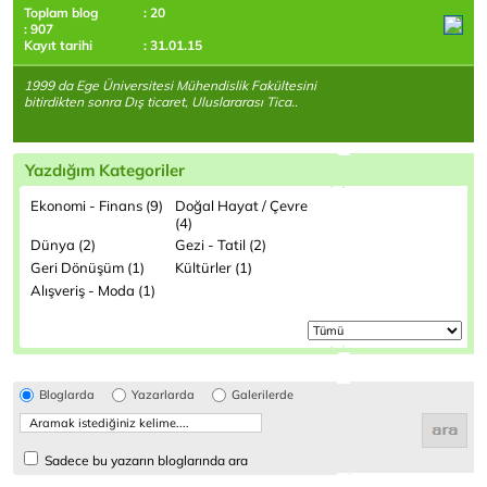
Toplam blog
: 20
: 907
Kayıt tarihi
: 31.01.15
1999 da Ege Üniversitesi Mühendislik Fakültesini
bitirdikten sonra Dış ticaret, Uluslararası Tica..
Yazdığım Kategoriler
Ekonomi - Finans (9)
Doğal Hayat / Çevre
(4)
Dünya (2)
Gezi - Tatil (2)
Geri Dönüşüm (1)
Kültürler (1)
Alışveriş - Moda (1)
Bloglarda
Yazarlarda
Galerilerde
Sadece bu yazarın bloglarında ara