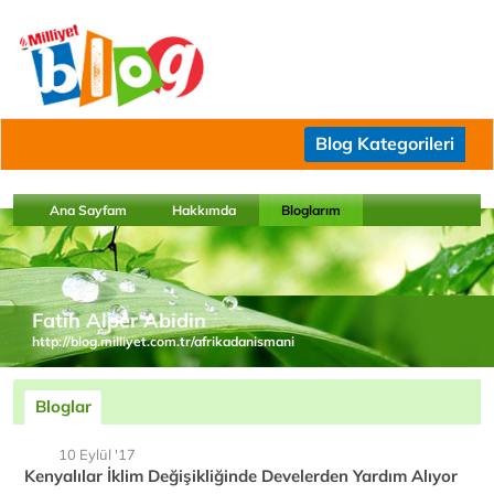
Blog Kategorileri
Ana Sayfam
Hakkımda
Bloglarım
Fatih Alper Abidin
http://blog.milliyet.com.tr/afrikadanismani
Bloglar
10 Eylül '17
Kenyalılar İklim Değişikliğinde Develerden Yardım Alıyor