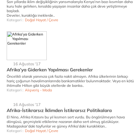
Son yıllarda iklim değişikliğinin yansımalarıyla Kenya’nın bazı kısımları daha
kuru hale gelirken, kırsalda yaşayan insanlar daha çok deve yetiştirmeye
başladı.
Develer, kuraklığa ineklerde..
Kategori :
Doğal Hayat / Çevre
16 Ağustos '17
Afrika’ya Giderken Yapılması Gerekenler
Öncelikli olarak yanınıza çok fazla nakit almayın. Afrika ülkelerinin birkaçı
hariç çoğunun havalimanlarında bankamatikler bulunmaktadır. Veya en kötü
ihtimalle Hilton gibi büyük otellerde de banka..
Kategori :
Alışveriş - Moda
16 Ağustos '17
Afrika-İstikrarsız İklimden İstikrarsız Politikalara
El Nino, Afrika Kıtasını bu yıl kısmen sert vurdu. Bu öngörülmeyen hava
döngüsü, geçmişteki etkilerine nazaran daha sert olmuş gözüküyor.
Madagaskar’daki tayfunlar ve güney Afrika’daki kuraklıkları..
Kategori :
Doğal Hayat / Çevre